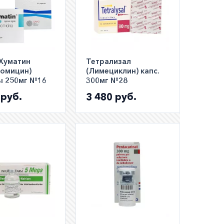
Хуматин
Тетрализал
омицин)
(Лимециклин) капс.
ы 250мг №16
300мг №28
 руб.
3 480 руб.