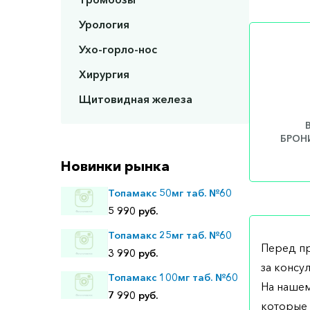
Урология
Ухо-горло-нос
Хирургия
Щитовидная железа
БРОНИ
Новинки рынка
Топамакс 50мг таб. №60
5 990 руб.
Топамакс 25мг таб. №60
Перед п
3 990 руб.
за консу
Топамакс 100мг таб. №60
На нашем
7 990 руб.
которые 