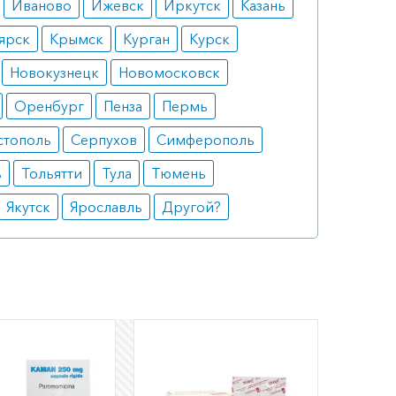
Иваново
Ижевск
Иркутск
Казань
ярск
Крымск
Курган
Курск
Новокузнецк
Новомосковск
Оренбург
Пенза
Пермь
стополь
Серпухов
Симферополь
ь
Тольятти
Тула
Тюмень
Якутск
Ярославль
Другой?