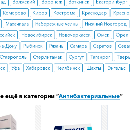
рад
Волжский
Воронеж
Воткинск
Екатеринбург
Кемерово
Киров
Кострома
Краснодар
Красно
Махачкала
Набережные челны
Нижний Новгород
ссийск
Новосибирск
Новочеркасск
Омск
Орел
на-Дону
Рыбинск
Рязань
Самара
Саратов
Сева
Ставрополь
Стерлитамак
Сургут
Таганрог
Твер
вск
Уфа
Хабаровск
Челябинск
Шахты
Энгельс
е ещё в категории “
Антибактериальные
”