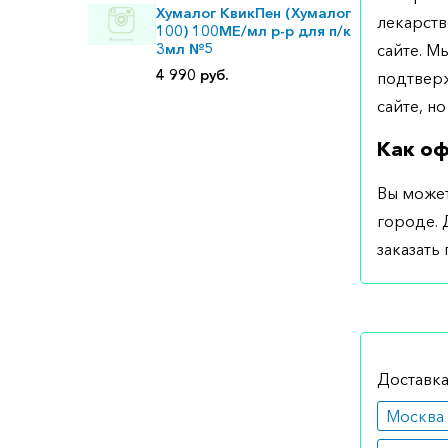
Хумалог КвикПен (Хумалог
лекарств
100) 100МЕ/мл р-р для п/к
3мл №5
сайте. М
4 990 руб.
подтверж
сайте, но
Как оф
Вы может
городе. 
заказать
Доставка
Москва