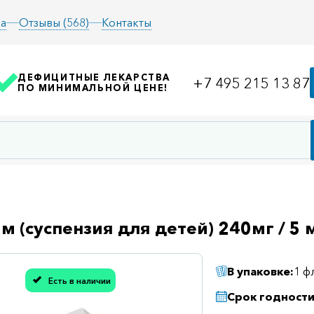
а
Отзывы (568)
Контакты
ДЕФИЦИТНЫЕ ЛЕКАРСТВА
+7 495 215 13 87
ПО МИНИМАЛЬНОЙ ЦЕНЕ!
м (суспензия для детей) 240мг / 5
В упаковке:
1 ф
Есть в наличии
асибо, мы учли Вашу оценку!
Срок годности