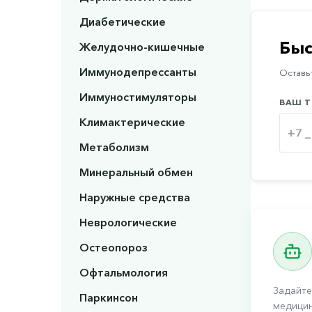
Диабетические
Быс
Желудочно-кишечные
Иммунодепрессанты
Оставьт
Иммуностимуляторы
ВАШ Т
Климактерические
Метаболизм
Минеральный обмен
Наружные средства
Неврологические
Остеопороз
Офтальмология
Задайте
Паркинсон
медицин