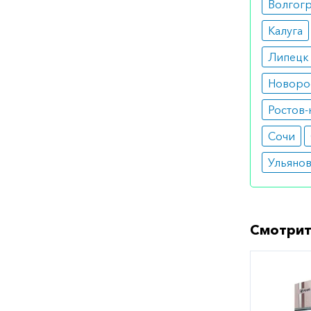
Волгог
Калуга
Липецк
Новоро
Ростов-
Сочи
Ульяно
Смотрит