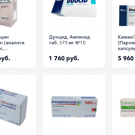
ицин
Дуоцид, Амписид
Каман/
n (аналоги
таб. 375 мг №10
(Паром
с,
капсул
ин,
руб.
1 760 руб.
5 960
) капс.
100