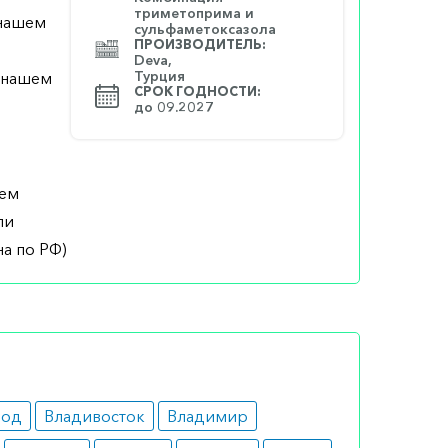
триметоприма и
 нашем
сульфаметоксазола
ПРОИЗВОДИТЕЛЬ:
Deva,
Турция
а нашем
СРОК ГОДНОСТИ:
до 09.2027
шем
ли
а по РФ)
род
Владивосток
Владимир