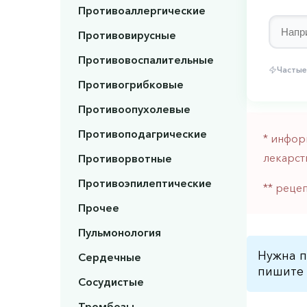
Противоаллергические
Противовирусные
Противовоспалительные
Частые
Противогрибковые
Противоопухолевые
Противоподагрические
* инфор
лекарст
Противорвотные
Противоэпилептические
** реце
Прочее
Пульмонология
Нужна п
Сердечные
пишите 
Сосудистые
Тромбозы