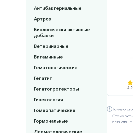
Антибактериальные
Артроз
Биологически активные
добавки
Ветеринарные
Витаминные
Гематологические
Гепатит
4.2
Гепатопротекторы
Гинекология
Точную сто
Гомеопатические
Стоимость 
Гормональные
интернет м
Дерматологические