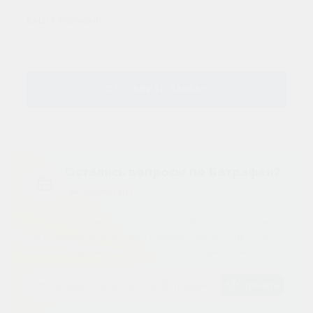
Противовоспалительные
ВАШ ТЕЛЕФОН:
Противогрибковые
Противоопухолевые
Противоподагрические
ОТПРАВИТЬ ЗАЯВКУ
Противорвотные
Противоэпилептические
Прочее
Остались вопросы по Батрафен?
Пульмонология
AI-АССИСТЕНТ
Сердечные
Задайте любой вопрос о побочных эффектах, дозировке
Сосудистые
или взаимодействиях. Наша медицинская ИИ нейросеть
мгновенно проанализирует инструкции и даст точный ответ.
Тромбозы
Урология
Спросить
Ухо-