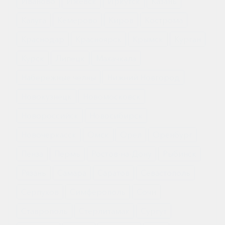
Иваново
Ижевск
Иркутск
Казань
однократно неделя.
Калуга
Кемерово
Киров
Кострома
Продолжительность лечения зависит от тяжести
Краснодар
Красноярск
Крымск
Курган
инфекции. Не рекомендуется применять
препарат более 6 месяцев.
Курск
Липецк
Махачкала
Набережные челны
Нижний Новгород
Как оформить заказ?
Новокузнецк
Новомосковск
Вы можете заказать препарат с доставкой в
Новороссийск
Новосибирск
аптеку-партнёра в вашем городе. Для этого Вы
можете оформить бронирование на сайте или
Новочеркасск
Омск
Орел
Оренбург
заказать по телефону
8 800 301 52 86
(бесплатно
Пенза
Пермь
Ростов-на-Дону
Рыбинск
с любого телефона по РФ)
Рязань
Самара
Саратов
Севастополь
Серпухов
Симферополь
Сочи
Ставрополь
Стерлитамак
Сургут