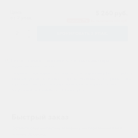
Иммуностимуляторы
Цена
5 260 руб.
от 2 упак.
Климактерические
скидка 7%
Вы экономите 820 руб.
Метаболизм
БРОНИРОВАТЬ
2
УПАК.
Минеральный
обмен
Наружные
Точную стоимость доставки назовет менеджер при
средства
подтверждении заказа.
Стоимость препарата указана без учёта доставки (от 200 руб) в
Неврологические
ближайшую аптеку Вашего города. Вы можете оформить заказ
через наш интернет магазин на любое лекарство, и мы
Остеопороз
оперативно доставим его в ваш город.
Офтальмология
Паркинсон
Быстрый заказ
Противоаллергические
Оставьте свой контактный телефон и мы перезвоним вам в
Противовирусные
течение 30 секунд.