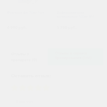
Фунгизон фл. 50мг 1шт
Дафнеджин супп.
вагинальные 100мг №6
4 990 руб.
5 790 руб.
Отзывы о сервисе
Отзывы о
бронирования (568)
препарате (0)
Оставить отзыв: