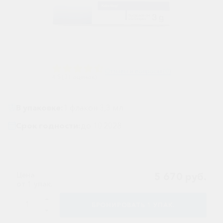
Ветеринарные
Витаминные
Гематологические
Гепатит
Отзывы и вопросы (0)
4.5 (31 оценок)
Гепатопротекторы
Гинекология
В упаковке:
1 флакон 3,3 мл
Гомеопатические
Срок годности:
до 10.2028
Гормональные
Дерматологические
Диабетические
Цена
5 670 руб.
от 1 упак.
Желудочно-
кишечные
БРОНИРОВАТЬ
1
УПАК.
Иммунодепрессанты