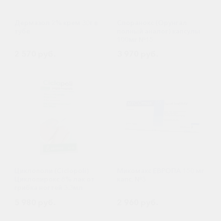
Дермазол 2% крем 30г в
Споранокс (Орунгал
тубе
полный аналог) капсулы
100мг №15
2 570 руб.
3 970 руб.
Циклополи (Сiclopoli)
Микомакс ЕВРОПА 150 мг
Циклопирокс 8% лак от
капс. №3
грибка ногтей 3.3мл
5 980 руб.
2 960 руб.