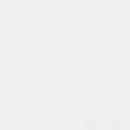
Какие побочные эффекты?
горло-
нос
Можно ли с другими лекарствами?
Хирургия
Щитовидная
железа
* информация о товарах носит справочный
характер и не является предложением
(офертой) приобрести лекарственные
средства дистанционным способом
** рецептурные лекарственные препараты
отпускаются только при наличии рецепта
врача.
Нужна помощь? Не
стесняйтесь, пишите нам в