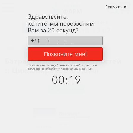
ЛОФТ
Закрыть
ФАРМ
Здравствуйте,
хотите, мы перезвоним
ЗАКАЗЫВАЙТЕ ПО ТЕЛЕФОНУ
КАТАЛОГ
+7 495 215 13 87
Вам за 20 секунд?
Главная
Противогрибковые
Позвоните мне!
Батрафен лак от грибка ногтей
Алкоголизм,
Нажимая на кнопку "
Позвоните мне
", я даю свое
курение
:: Циклопирокс 8% 3,3мл
согласие на обработку персональных данных
00
:
19
Альцгеймера
болезнь
Есть в наличии
Спасибо, мы учли Вашу оценку!
Антибактериальные
Артроз
Биологически
активные
добавки