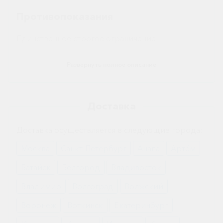
Противопоказания
Единственное строгое ограничение –
непереносимость составляющих веществ.
Развернуть полное описание
Как принимать
Лекарственное средство предназначено только
Доставка
для местного нанесения на ногти.
Доставка осуществляется в следующие города:
Препарат следует наносить тонким слоем на
пораженный ноготь:
Москва
Санкт-Петербург
Анапа
Артём
- через день в первый месяц лечения, - во
Батайск
Белгород
Владивосток
второй месяц лечения не реже двух раз в
Владимир
Волгоград
Волжский
неделю;
Воронеж
Воткинск
Екатеринбург
- с третьего месяца лечения использовать