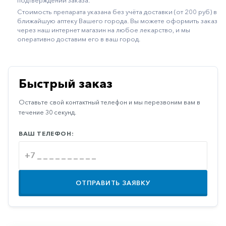
подтверждении заказа.
Иммуностимуляторы
Стоимость препарата указана без учёта доставки (от 200 руб) в
ближайшую аптеку Вашего города. Вы можете оформить заказ
Климактерические
через наш интернет магазин на любое лекарство, и мы
оперативно доставим его в ваш город.
Метаболизм
Минеральный
обмен
Быстрый заказ
Наружные
Оставьте свой контактный телефон и мы перезвоним вам в
средства
течение 30 секунд.
Неврологические
ВАШ ТЕЛЕФОН:
Остеопороз
Офтальмология
Паркинсон
ОТПРАВИТЬ ЗАЯВКУ
Противоаллергические
Противовирусные