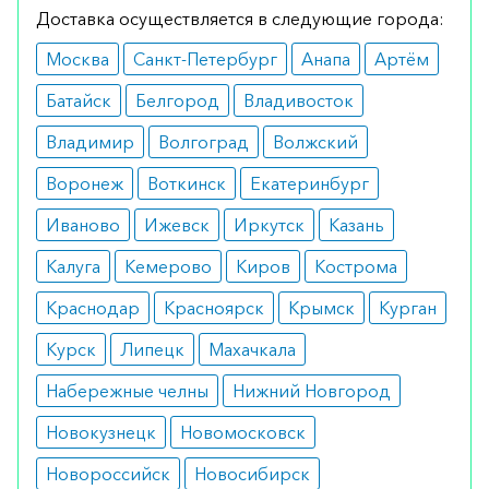
Доставка осуществляется в следующие города:
Состав необходимо распылять на пораженные
Москва
Санкт-Петербург
Анапа
Артём
участки кожи.
Батайск
Белгород
Владивосток
Рекомендации по применению:
Владимир
Волгоград
Волжский
Разовая доза: 1-2 спрея.
Общая доза: один раз в день.
Воронеж
Воткинск
Екатеринбург
Время: вечером, перед сном.
Иваново
Ижевск
Иркутск
Казань
Как оформить заказ?
Калуга
Кемерово
Киров
Кострома
Вы можете заказать препарат с доставкой в
Краснодар
Красноярск
Крымск
Курган
аптеку-партнёра в вашем городе. Для этого Вы
Курск
Липецк
Махачкала
можете оформить бронирование на сайте или
заказать по телефону
8 800 301 52 86
(бесплатно
Набережные челны
Нижний Новгород
с любого телефона по РФ)
Новокузнецк
Новомосковск
Новороссийск
Новосибирск