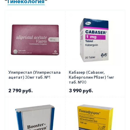
“
Гинекология
”
Улипристал (Улипристала
Кабазер (Cabaser,
ацетат) 30мг таб. №1
Каберголин Pfizer) 1мг
таб. №20
2 790 руб.
3 990 руб.