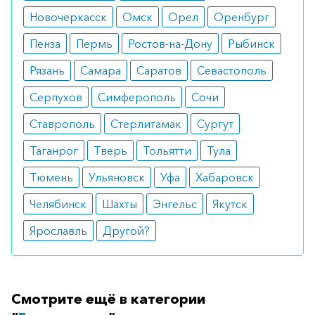
Новочеркасск
Омск
Орел
Оренбург
Пенза
Пермь
Ростов-на-Дону
Рыбинск
Рязань
Самара
Саратов
Севастополь
Серпухов
Симферополь
Сочи
Ставрополь
Стерлитамак
Сургут
Таганрог
Тверь
Тольятти
Тула
Тюмень
Ульяновск
Уфа
Хабаровск
Челябинск
Шахты
Энгельс
Якутск
Ярославль
Другой?
Смотрите ещё в категории