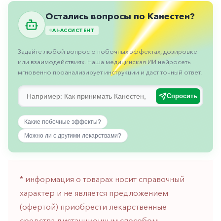
Противовоспалительные
Остались вопросы по Канестен?
Противогрибковые
AI-АССИСТЕНТ
Противоопухолевые
Задайте любой вопрос о побочных эффектах, дозировке
Противоподагрические
или взаимодействиях. Наша медицинская ИИ нейросеть
мгновенно проанализирует инструкции и даст точный ответ.
Противорвотные
Противоэпилептические
Спросить
Прочее
Какие побочные эффекты?
Пульмонология
Можно ли с другими лекарствами?
Сердечные
Сосудистые
* информация о товарах носит справочный
Тромбозы
характер и не является предложением
Урология
(офертой) приобрести лекарственные
Ухо-
средства дистанционным способом