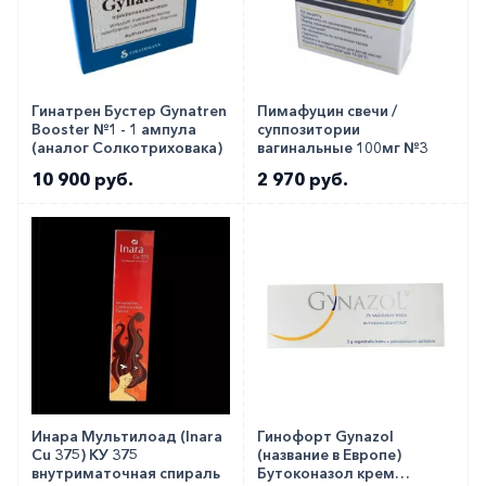
Гинатрен Бустер Gynatren
Пимафуцин свечи /
Booster №1 - 1 ампула
суппозитории
(аналог Солкотриховака)
вагинальные 100мг №3
10 900 руб.
2 970 руб.
Инара Мультилоад (Inara
Гинофорт Gynazol
Cu 375) КУ 375
(название в Европе)
внутриматочная спираль
Бутоконазол крем