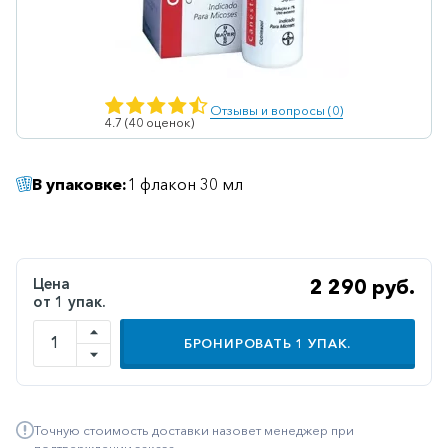
Ветеринарные
Витаминные
Гематологические
Отзывы и вопросы (0)
4.7 (40 оценок)
Гепатит
Гепатопротекторы
В упаковке:
1 флакон 30 мл
Гинекология
Гомеопатические
Гормональные
Цена
2 290 руб.
от 1 упак.
Дерматологические
Диабетические
БРОНИРОВАТЬ
1
УПАК.
Желудочно-
кишечные
Точную стоимость доставки назовет менеджер при
Иммунодепрессанты