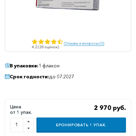
Ветеринарные
Витаминные
Гематологические
Гепатит
Отзывы и вопросы (0)
4.2 (28 оценок)
Гепатопротекторы
Гинекология
В упаковке:
1 флакон
Гомеопатические
Срок годности:
до 07.2027
Гормональные
Дерматологические
Диабетические
Цена
2 970 руб.
от 1 упак.
Желудочно-
кишечные
БРОНИРОВАТЬ
1
УПАК.
Иммунодепрессанты