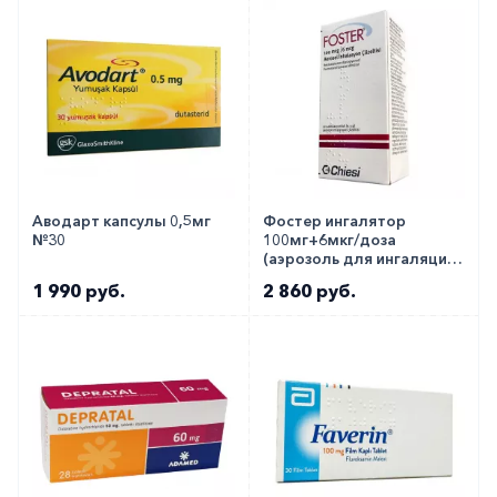
Как оформить заказ?
Вы можете заказать препарат с доставкой в
аптеку-партнёра в вашем городе. Для этого Вы
можете оформить бронирование на сайте или
заказать по телефону
8 800 301 52 86
(бесплатно
с любого телефона по РФ)
Аводарт капсулы 0,5мг
Фостер ингалятор
№30
100мг+6мкг/доза
(аэрозоль для ингаляций)
№120
1 990 руб.
2 860 руб.