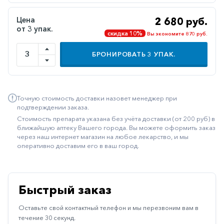
Иммуностимуляторы
Цена
2 680 руб.
от 3 упак.
Климактерические
скидка 10%
Вы экономите 870 руб.
Метаболизм
БРОНИРОВАТЬ
3
УПАК.
Минеральный
обмен
Наружные
Точную стоимость доставки назовет менеджер при
средства
подтверждении заказа.
Стоимость препарата указана без учёта доставки (от 200 руб) в
Неврологические
ближайшую аптеку Вашего города. Вы можете оформить заказ
через наш интернет магазин на любое лекарство, и мы
Остеопороз
оперативно доставим его в ваш город.
Офтальмология
Паркинсон
Быстрый заказ
Противоаллергические
Оставьте свой контактный телефон и мы перезвоним вам в
Противовирусные
течение 30 секунд.