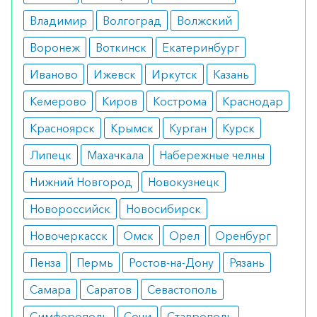
кровообращения, сужение кровеносных
Владимир
Волгоград
Волжский
сосудов, низкая способность к эрекции,
Воронеж
Воткинск
Екатеринбург
агрегация тромбоцитов.
Иваново
Ижевск
Иркутск
Казань
Противопоказания
Кемерово
Киров
Кострома
Краснодар
Исключить прием препарата следует в случае
Красноярск
Крымск
Курган
Курск
индивидуальной непереносимости хотя бы
одного из компонентов его состава. К другим
Липецк
Махачкала
Набережные челны
главным противопоказаниям относятся тяжелые
Нижний Новгород
Новокузнецк
заболевания ССС, легких, печеночная
недостаточность, деформации и воспаления
Новороссийск
Новосибирск
крайней плоти, уретры или головки полового
Новочеркасск
Омск
Орел
Оренбург
члена.
Пенза
Пермь
Ростов-на-Дону
Рязань
Побочные эффекты
Самара
Саратов
Севастополь
Нежелательные возможные симптомы на фоне
Симферополь
Сочи
Ставрополь