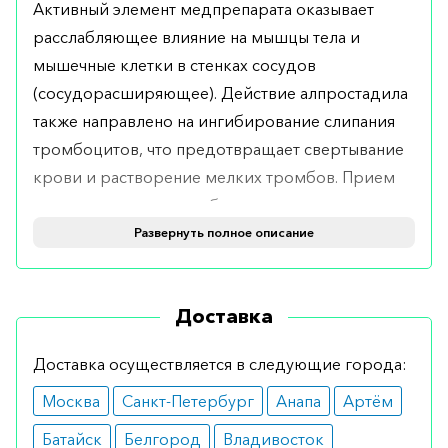
Активный элемент медпрепарата оказывает
расслабляющее влияние на мышцы тела и
мышечные клетки в стенках сосудов
(сосудорасширяющее). Действие алпростадила
также направлено на ингибирование слипания
тромбоцитов, что предотвращает свертывание
крови и растворение мелких тромбов. Прием
препарата позволяет облегчить кровоток в
кровеносных сосудах, артериях.
Развернуть полное описание
Показания
Доставка
Применение средства используется в
медицинской практике для лечения
Доставка осуществляется в следующие города:
эректильной дисфункции (психической,
Москва
Санкт-Петербург
Анапа
Артём
физической). Главные показания — проявление
симптомов тяжелых артериальных нарушений
Батайск
Белгород
Владивосток