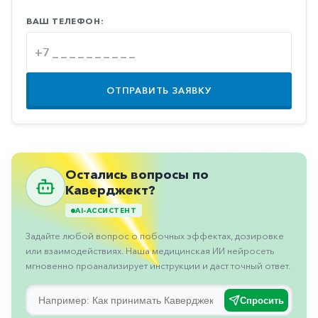
Противовоспалительные
ВАШ ТЕЛЕФОН:
Противогрибковые
Противоопухолевые
Противоподагрические
ОТПРАВИТЬ ЗАЯВКУ
Противорвотные
Противоэпилептические
Прочее
Остались вопросы по
Пульмонология
Каверджект?
Сердечные
AI-АССИСТЕНТ
Задайте любой вопрос о побочных эффектах, дозировке
Сосудистые
или взаимодействиях. Наша медицинская ИИ нейросеть
Тромбозы
мгновенно проанализирует инструкции и даст точный ответ.
Урология
Спросить
Ухо-