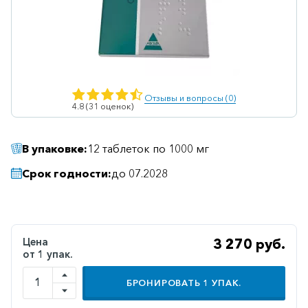
Ветеринарные
Витаминные
Гематологические
Гепатит
Отзывы и вопросы (0)
4.8 (31 оценок)
Гепатопротекторы
Гинекология
В упаковке:
12 таблеток по 1000 мг
Гомеопатические
Срок годности:
до 07.2028
Гормональные
Дерматологические
Диабетические
Цена
3 270 руб.
от 1 упак.
Желудочно-
кишечные
БРОНИРОВАТЬ
1
УПАК.
Иммунодепрессанты