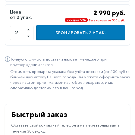
Иммуностимуляторы
Цена
2 990 руб.
от 2 упак.
Климактерические
скидка 9%
Вы экономите 560 руб.
Метаболизм
БРОНИРОВАТЬ
2
УПАК.
Минеральный
обмен
Наружные
Точную стоимость доставки назовет менеджер при
средства
подтверждении заказа.
Стоимость препарата указана без учёта доставки (от 200 руб) в
Неврологические
ближайшую аптеку Вашего города. Вы можете оформить заказ
через наш интернет магазин на любое лекарство, и мы
Остеопороз
оперативно доставим его в ваш город.
Офтальмология
Паркинсон
Быстрый заказ
Противоаллергические
Оставьте свой контактный телефон и мы перезвоним вам в
Противовирусные
течение 30 секунд.