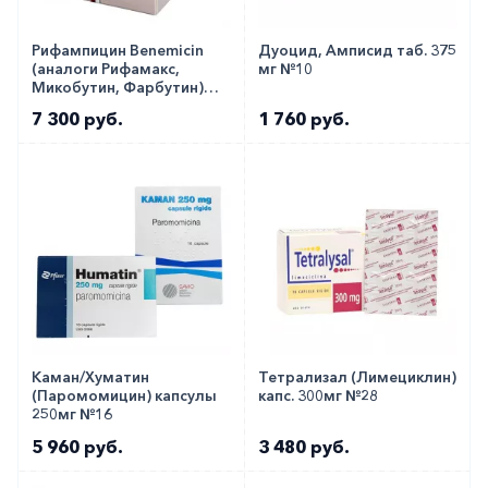
Рифампицин Benemicin
Дуоцид, Амписид таб. 375
(аналоги Рифамакс,
мг №10
Микобутин, Фарбутин)
капс. 300мг №100
7 300 руб.
1 760 руб.
Каман/Хуматин
Тетрализал (Лимециклин)
(Паромомицин) капсулы
капс. 300мг №28
250мг №16
5 960 руб.
3 480 руб.