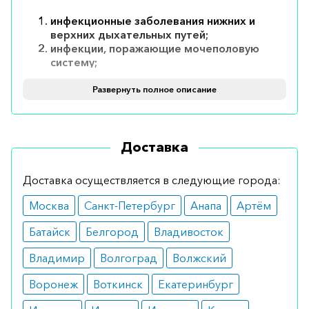
инфекционные заболевания нижних и
верхних дыхательных путей;
инфекции, поражающие мочеполовую
систему;
инфекционные изменения мягких тканей
кожи;
Развернуть полное описание
септическая форма артрита;
остеомиелит.
Противопоказания
Доставка
Основные ограничения:
Доставка осуществляется в следующие города:
наличие непереносимости ингредиентов
Москва
Санкт-Петербург
Анапа
Артём
медикамента;
тяжелая аллергия на пенициллин или
Батайск
Белгород
Владивосток
другие β-лактамы в анамнезе;
дети в возрасте до 6 лет.
Владимир
Волгоград
Волжский
Как принимать
Воронеж
Воткинск
Екатеринбург