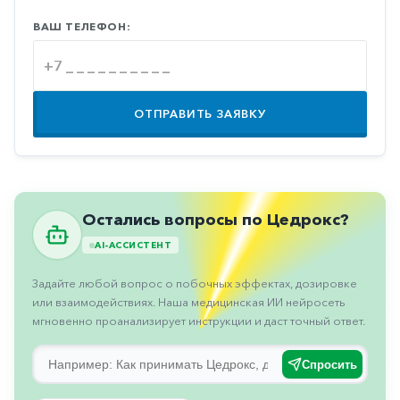
Противовоспалительные
ВАШ ТЕЛЕФОН:
Противогрибковые
Противоопухолевые
Противоподагрические
ОТПРАВИТЬ ЗАЯВКУ
Противорвотные
Противоэпилептические
Прочее
Остались вопросы по Цедрокс?
Пульмонология
AI-АССИСТЕНТ
Сердечные
Задайте любой вопрос о побочных эффектах, дозировке
Сосудистые
или взаимодействиях. Наша медицинская ИИ нейросеть
мгновенно проанализирует инструкции и даст точный ответ.
Тромбозы
Урология
Спросить
Ухо-