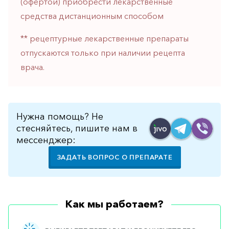
(офертой) приобрести лекарственные
горло-
средства дистанционным способом
нос
Хирургия
** рецептурные лекарственные препараты
отпускаются только при наличии рецепта
Щитовидная
железа
врача.
Нужна помощь? Не
стесняйтесь, пишите нам в
мессенджер:
ЗАДАТЬ ВОПРОС О ПРЕПАРАТЕ
Как мы работаем?