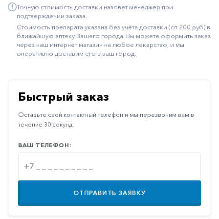
Точную стоимость доставки назовет менеджер при
Иммуностимуляторы
подтверждении заказа.
Стоимость препарата указана без учёта доставки (от 200 руб) в
Климактерические
ближайшую аптеку Вашего города. Вы можете оформить заказ
через наш интернет магазин на любое лекарство, и мы
Метаболизм
оперативно доставим его в ваш город.
Минеральный
обмен
Наружные
Быстрый заказ
средства
Оставьте свой контактный телефон и мы перезвоним вам в
Неврологические
течение 30 секунд.
Остеопороз
ВАШ ТЕЛЕФОН:
Офтальмология
Паркинсон
Противоаллергические
ОТПРАВИТЬ ЗАЯВКУ
Противовирусные