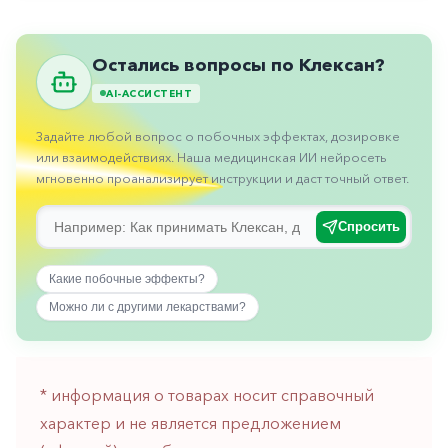
Противовоспалительные
Противогрибковые
Остались вопросы по Клексан?
Противоопухолевые
AI-АССИСТЕНТ
Противоподагрические
Задайте любой вопрос о побочных эффектах, дозировке
Противорвотные
или взаимодействиях. Наша медицинская ИИ нейросеть
мгновенно проанализирует инструкции и даст точный ответ.
Противоэпилептические
Прочее
Спросить
Пульмонология
Какие побочные эффекты?
Сердечные
Можно ли с другими лекарствами?
Сосудистые
Тромбозы
* информация о товарах носит справочный
Урология
характер и не является предложением
Ухо-