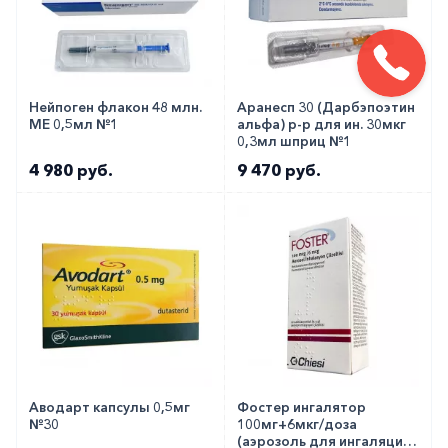
Нейпоген флакон 48 млн.
Аранесп 30 (Дарбэпоэтин
МЕ 0,5мл №1
альфа) р-р для ин. 30мкг
0,3мл шприц №1
4 980 руб.
9 470 руб.
Аводарт капсулы 0,5мг
Фостер ингалятор
№30
100мг+6мкг/доза
(аэрозоль для ингаляций)