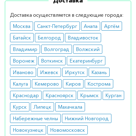
Доставка
Основные ограничения:
Доставка осуществляется в следующие города:
непереносимость компонентов;
Москва
Санкт-Петербург
Анапа
Артём
острые бактериальные эндокардиты;
тяжелое нарушение свертываемости;
Батайск
Белгород
Владивосток
большое кровотечение;
активная язва в желудке и или брюшной
Владимир
Волгоград
Волжский
полости;
инсульт;
Воронеж
Воткинск
Екатеринбург
повышенный риск сердечно-сосудистой
патологии.
Иваново
Ижевск
Иркутск
Казань
Кроме того, не рекомендуется применение у
Калуга
Кемерово
Киров
Кострома
больных, которые получили положительный
Краснодар
Красноярск
Крымск
Курган
результат теста о тромбоцитопении в vitro при
Курск
Липецк
Махачкала
наличии эноксипарина.
Набережные челны
Нижний Новгород
Как принимать
Новокузнецк
Новомосковск
Режим дозировки при профилактической