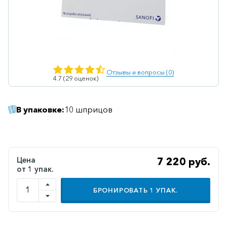
Ветеринарные
Витаминные
Гематологические
Гепатит
Отзывы и вопросы (0)
4.7 (29 оценок)
Гепатопротекторы
Гинекология
В упаковке:
10 шприцов
Гомеопатические
Гормональные
Дерматологические
Цена
7 220 руб.
от 1 упак.
Диабетические
БРОНИРОВАТЬ
1
УПАК.
Желудочно-
кишечные
Иммунодепрессанты