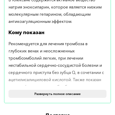
натрия эноксипарин, которое является низким
молекулярным гепарином, обладающим
антикоагуляционным эффектом.
Кому показан
Рекомендуется для лечения тромбоза в
глубоких венах и неосложненных
тромбоэмболий легких, при лечении
нестабильной сердечно-сосудистой болезни и
сердечного приступа без зубца Q, в сочетании с
ацетилисалициловой кислотой. Также показан
для профилактики тромбообразования в
органах экстракорпорального кровообращения
Развернуть полное описание
при гемодиазе.
Противопоказания