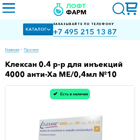
ЛОФТ
ФАРМ
ЗАКАЗЫВАЙТЕ ПО ТЕЛЕФОНУ
КАТАЛОГ
+7 495 215 13 87
Главная
Прочее
Клексан 0.4 р-р для инъекций
Алкоголизм,
курение
4000 анти-Ха МЕ/0,4мл №10
Альцгеймера
болезнь
Есть в наличии
Спасибо, мы учли Вашу оценку!
Антибактериальные
Артроз
Биологически
активные
добавки