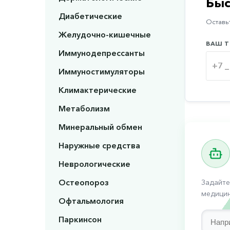
Быс
Диабетические
Оставьт
Желудочно-кишечные
ВАШ Т
Иммунодепрессанты
Иммуностимуляторы
Климактерические
Метаболизм
Минеральный обмен
Наружные средства
Неврологические
Остеопороз
Задайте
медицин
Офтальмология
Паркинсон