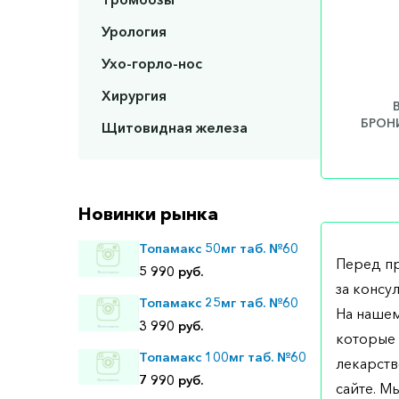
Урология
Ухо-горло-нос
Хирургия
БРОНИ
Щитовидная железа
Новинки рынка
Топамакс 50мг таб. №60
Перед п
5 990 руб.
за консу
Топамакс 25мг таб. №60
На нашем
3 990 руб.
которые 
Топамакс 100мг таб. №60
лекарств
7 990 руб.
сайте. М