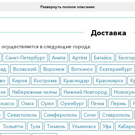
ания
Развернуть полное описание
 используется в гинекологической практике. Рекомендуе
альных расстройствах, восстановлении в послеоперацио
Доставка
для подготовки шейки матки к родам, в послеродовом
влении влагалища.
 осуществляется в следующие города:
вопоказания
Санкт-Петербург
Анапа
Артём
Батайск
Белго
ьзуется при наличии индивидуальной непереносимости 
рад
Волжский
Воронеж
Воткинск
Екатеринбург
входят в состав лекарства. К противопоказаниям также о
во
Киров
Кострома
Краснодар
Красноярск
К
гические опухоли злокачественного типа.
ала
Набережные челны
Нижний Новгород
Новокуз
ные эффекты
ркасск
Омск
Орел
Оренбург
Пенза
Пермь
ило медикамент хорошо переносится пациентками. Изр
в
Севастополь
Симферополь
Сочи
Ставрополь
явиться зуд и раздражение в месте использования вагин
Тольятти
Тула
Тюмень
Ульяновск
Уфа
Хабаро
ри их появлении использование средства прекращают.