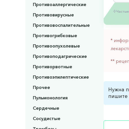
Противоаллергические
Частые
Противовирусные
Противовоспалительные
Противогрибковые
* инфор
Противоопухолевые
лекарст
Противоподагрические
** реце
Противорвотные
Противоэпилептические
Прочее
Нужна п
пишите 
Пульмонология
Сердечные
Сосудистые
Тромбозы