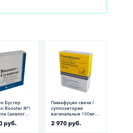
ют. Его
а
ей
ен Бустер
Пимафуцин свечи /
ия.
en Booster №1
суппозитории
ула (аналог
вагинальные 100мг
риховака)
№3
0 руб.
2 970 руб.
шем