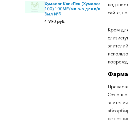
Хумалог КвикПен (Хумалог
подтверж
100) 100МЕ/мл р-р для п/к
сайте, но
3мл №5
4 990 руб.
Крем для
слизисту
эпителий
использо
поврежд
Фарма
Препарат
Основной
эпителия
абсорбир
не возни