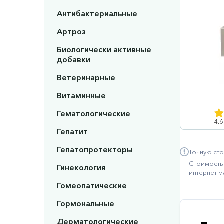
Антибактериальные
Артроз
Биологически активные
добавки
Ветеринарные
Витаминные
Гематологические
4.6
Гепатит
Гепатопротекторы
Точную сто
Стоимость 
Гинекология
интернет м
Гомеопатические
Гормональные
Дерматологические