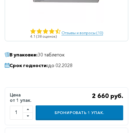
Ветеринарные
Витаминные
Гематологические
Отзывы и вопросы (10)
4.1 (38 оценок)
Гепатит
Гепатопротекторы
В упаковке:
30 таблеток
Гинекология
Срок годности:
до 02.2028
Гомеопатические
Гормональные
Дерматологические
Цена
2 660 руб.
от 1 упак.
Диабетические
Желудочно-
БРОНИРОВАТЬ
1
УПАК.
кишечные
Иммунодепрессанты