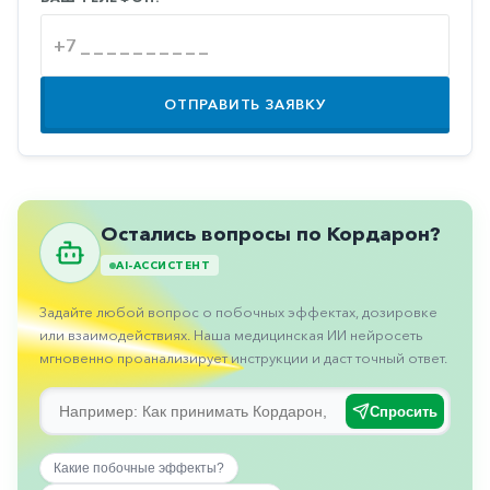
Противовоспалительные
Противогрибковые
Противоопухолевые
ОТПРАВИТЬ ЗАЯВКУ
Противоподагрические
Противорвотные
Противоэпилептические
Остались вопросы по Кордарон?
Прочее
AI-АССИСТЕНТ
Пульмонология
Задайте любой вопрос о побочных эффектах, дозировке
Сердечные
или взаимодействиях. Наша медицинская ИИ нейросеть
мгновенно проанализирует инструкции и даст точный ответ.
Сосудистые
Тромбозы
Спросить
Урология
Какие побочные эффекты?
Ухо-