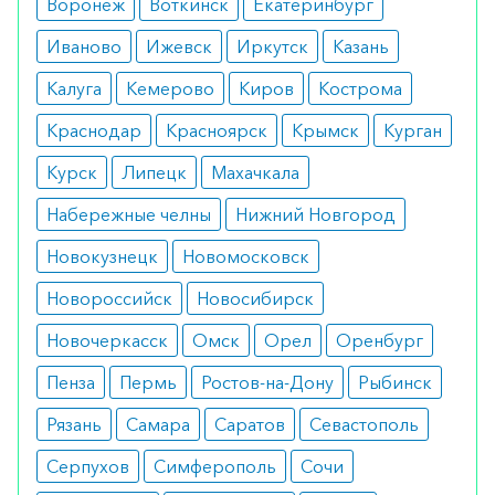
Воронеж
Воткинск
Екатеринбург
К противопоказаниям относятся снижение
Иваново
Ижевск
Иркутск
Казань
уровня калия и магния в крови, а также
Калуга
Кемерово
Киров
Кострома
синусовая брадикардия.
Краснодар
Красноярск
Крымск
Курган
Побочные эффекты
Курск
Липецк
Махачкала
Таблетки при соблюдении дозировки не
Набережные челны
Нижний Новгород
вызывают побочных симптомов. Крайне редко
Новокузнецк
Новомосковск
пациенты отмечают тошноту, рвоту и изменения
в печеночных ферментах.
Новороссийск
Новосибирск
Режим дозирования
Новочеркасск
Омск
Орел
Оренбург
Пенза
Пермь
Ростов-на-Дону
Рыбинск
Лекарство принимают внутрь до еды. Суточная
дозировка составляете 600-800 мг в сутки.
Рязань
Самара
Саратов
Севастополь
Постепенно дозу можно повышать до 10 г в
Серпухов
Симферополь
Сочи
сутки. В домашних условиях препарат