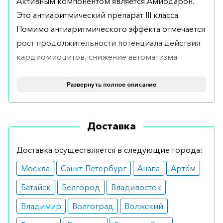
Активным компонентом является Амиодарон.
Это антиаритмический препарат III класса.
Помимо антиаритмического эффекта отмечается
рост продолжительности потенциала действия
кардиомиоцитов, снижение автоматизма
синусового узла, умеренное снижение частоты
сердечных сокращений.
Развернуть полное описание
Показания
Доставка
Назначается для лечения желудочковых
аритмий, наджелудочковых тахикардий, у
Доставка осуществляется в следующие города:
пациентов с органическим поражением сердца,
Москва
Санкт-Петербург
Анапа
Артём
при мерцательной аритмии, также можно
использовать средство при ИБС с нарушением
Батайск
Белгород
Владивосток
функции левого желудочка.
Владимир
Волгоград
Волжский
Противопоказания