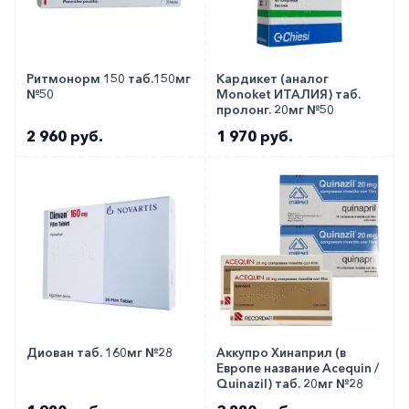
Как оформить заказ?
Вы можете заказать препарат с доставкой в
Ритмонорм 150 таб.150мг
Кардикет (аналог
№50
Monoket ИТАЛИЯ) таб.
аптеку-партнёра в вашем городе. Для этого Вы
пролонг. 20мг №50
можете оформить бронирование на сайте или
2 960 руб.
1 970 руб.
заказать по телефону
8 800 301 52 86
(бесплатно
с любого телефона по РФ)
Диован таб. 160мг №28
Аккупро Хинаприл (в
Европе название Acequin /
Quinazil) таб. 20мг №28