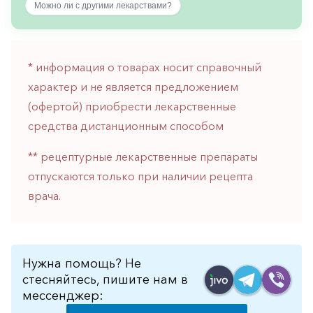
Можно ли с другими лекарствами?
горло-
нос
Хирургия
* информация о товарах носит справочный
Щитовидная
характер и не является предложением
железа
(офертой) приобрести лекарственные
средства дистанционным способом
** рецептурные лекарственные препараты
отпускаются только при наличии рецепта
врача.
Нужна помощь? Не
стесняйтесь, пишите нам в
мессенджер: