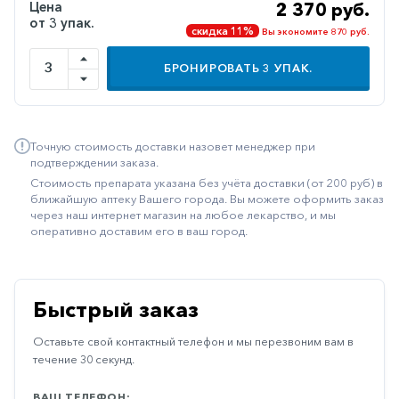
Цена
2 370 руб.
Иммуностимуляторы
от 3 упак.
скидка 11%
Вы экономите 870 руб.
Климактерические
БРОНИРОВАТЬ
3
УПАК.
Метаболизм
Минеральный
обмен
Точную стоимость доставки назовет менеджер при
подтверждении заказа.
Наружные
Стоимость препарата указана без учёта доставки (от 200 руб) в
средства
ближайшую аптеку Вашего города. Вы можете оформить заказ
через наш интернет магазин на любое лекарство, и мы
Неврологические
оперативно доставим его в ваш город.
Остеопороз
Офтальмология
Быстрый заказ
Паркинсон
Оставьте свой контактный телефон и мы перезвоним вам в
Противоаллергические
течение 30 секунд.
Противовирусные
ВАШ ТЕЛЕФОН: