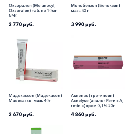
Оксорален (Melanocyl,
Монобензон (Беноквин)
Oxsoralen) таб. по 10мг
мазь 30 г
№40
2 770 руб.
3 990 руб.
Мадекассол (Мадекасол)
Акнелис (третиноин)
Madecassol мазь 40г
Acnelyse (аналог Ретин-А,
retin a) крем 0,1% 20г
2 670 руб.
4 860 руб.