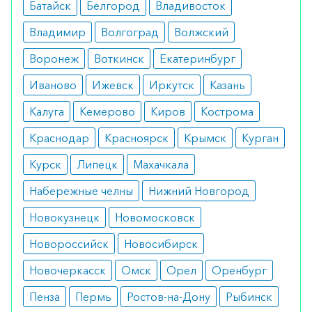
Соблюдение правил применения исключает
Батайск
Белгород
Владивосток
возникновение побочных симптомов. В
Владимир
Волгоград
Волжский
некоторых случаях отмечается андрогенный
Воронеж
Воткинск
Екатеринбург
эффект.
Иваново
Ижевск
Иркутск
Казань
Режим дозирования
Калуга
Кемерово
Киров
Кострома
Лосьон наносится на кожу головы. Допускается
Краснодар
Красноярск
Крымск
Курган
ежедневное применение либо через день.
Процедуры должны проводиться регулярно без
Курск
Липецк
Махачкала
перерывов.
Набережные челны
Нижний Новгород
Особые указания
Новокузнецк
Новомосковск
Эффект от применения средства отмечается
Новороссийск
Новосибирск
только через 6 месяцев регулярного нанесения.
Новочеркасск
Омск
Орел
Оренбург
Выраженность результата зависит от
Пенза
Пермь
Ростов-на-Дону
Рыбинск
индивидуальных особенностей человека.