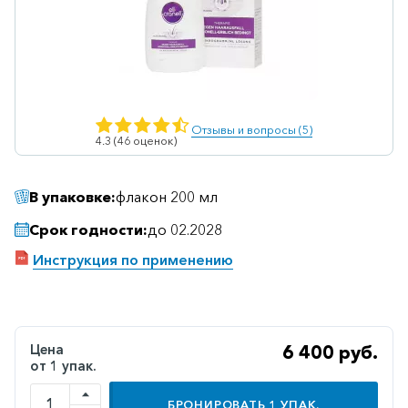
Ветеринарные
Витаминные
Гематологические
Гепатит
Отзывы и вопросы (5)
4.3 (46 оценок)
Гепатопротекторы
Гинекология
В упаковке:
флакон 200 мл
Гомеопатические
Срок годности:
до 02.2028
Гормональные
Инструкция по применению
Дерматологические
Диабетические
Желудочно-
Цена
6 400 руб.
кишечные
от 1 упак.
Иммунодепрессанты
БРОНИРОВАТЬ
1
УПАК.