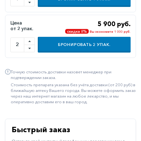
Иммуностимуляторы
Климактерические
Цена
5 900 руб.
от 2 упак.
Метаболизм
скидка 8%
Вы экономите 1 000 руб.
Минеральный
БРОНИРОВАТЬ
2
УПАК.
обмен
Наружные
средства
Точную стоимость доставки назовет менеджер при
Неврологические
подтверждении заказа.
Стоимость препарата указана без учёта доставки (от 200 руб) в
Остеопороз
ближайшую аптеку Вашего города. Вы можете оформить заказ
через наш интернет магазин на любое лекарство, и мы
Офтальмология
оперативно доставим его в ваш город.
Паркинсон
Противоаллергические
Быстрый заказ
Противовирусные