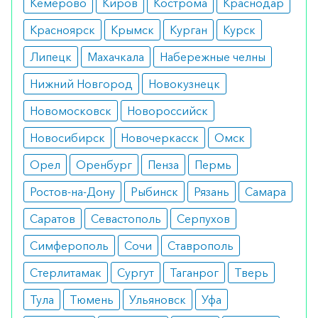
Кемерово
Киров
Кострома
Краснодар
Красноярск
Крымск
Курган
Курск
Липецк
Махачкала
Набережные челны
Нижний Новгород
Новокузнецк
Новомосковск
Новороссийск
Новосибирск
Новочеркасск
Омск
Орел
Оренбург
Пенза
Пермь
Ростов-на-Дону
Рыбинск
Рязань
Самара
Саратов
Севастополь
Серпухов
Симферополь
Сочи
Ставрополь
Стерлитамак
Сургут
Таганрог
Тверь
Тула
Тюмень
Ульяновск
Уфа