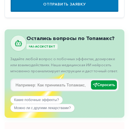
Противовоспалительные
ОТПРАВИТЬ ЗАЯВКУ
Противогрибковые
Противоопухолевые
Противоподагрические
Остались вопросы по Топамакс?
Противорвотные
AI-АССИСТЕНТ
Противоэпилептические
Задайте любой вопрос о побочных эффектах, дозировке
или взаимодействиях. Наша медицинская ИИ нейросеть
Прочее
мгновенно проанализирует инструкции и даст точный ответ.
Пульмонология
Спросить
Сердечные
Сосудистые
Какие побочные эффекты?
Тромбозы
Можно ли с другими лекарствами?
Урология
Ухо-