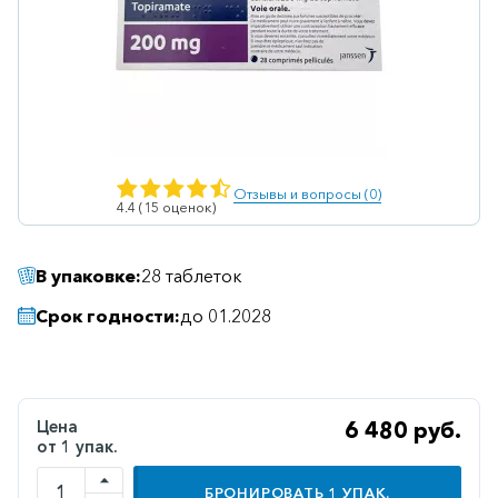
Ветеринарные
Витаминные
Гематологические
Гепатит
Гепатопротекторы
Отзывы и вопросы (0)
4.4 (15 оценок)
Гинекология
Гомеопатические
В упаковке:
28 таблеток
Гормональные
Срок годности:
до 01.2028
Дерматологические
Диабетические
Желудочно-
Цена
6 480 руб.
кишечные
от 1 упак.
Иммунодепрессанты
БРОНИРОВАТЬ
1
УПАК.