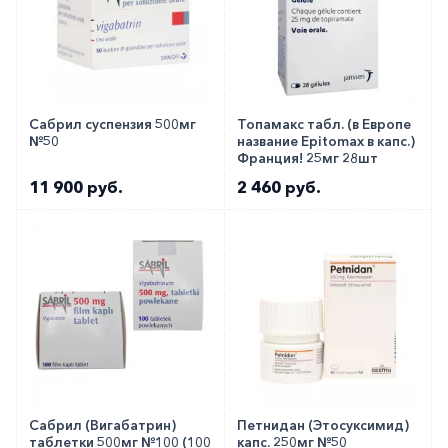
Сабрил суспензия 500мг
Топамакс табл. (в Европе
№50
название Epitomax в капс.)
Франция! 25мг 28шт
11 900 руб.
2 460 руб.
Сабрил (Вигабатрин)
Петнидан (Этосуксимид)
таблетки 500мг №100 (100
капс. 250мг №50