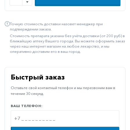
Иммуностимуляторы
Климактерические
Точную стоимость доставки назовет менеджер при
Метаболизм
подтверждении заказа.
Стоимость препарата указана без учёта доставки (от 200 руб) в
Минеральный
ближайшую аптеку Вашего города. Вы можете оформить заказ
обмен
через наш интернет магазин на любое лекарство, и мы
оперативно доставим его в ваш город.
Наружные
средства
Неврологические
Быстрый заказ
Остеопороз
Оставьте свой контактный телефон и мы перезвоним вам в
Офтальмология
течение 30 секунд.
Паркинсон
ВАШ ТЕЛЕФОН:
Противоаллергические
Противовирусные