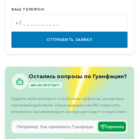
Противовоспалительные
ВАШ ТЕЛЕФОН:
Противогрибковые
Противоопухолевые
Противоподагрические
ОТПРАВИТЬ ЗАЯВКУ
Противорвотные
Противоэпилептические
Прочее
Остались вопросы по Гуанфацин?
Пульмонология
AI-АССИСТЕНТ
Сердечные
Задайте любой вопрос о побочных эффектах, дозировке
Сосудистые
или взаимодействиях. Наша медицинская ИИ нейросеть
мгновенно проанализирует инструкции и даст точный ответ.
Тромбозы
Урология
Спросить
Ухо-