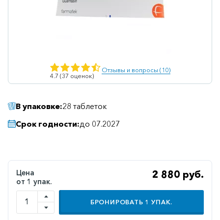
Ветеринарные
Витаминные
Гематологические
Гепатит
Отзывы и вопросы (10)
4.7 (37 оценок)
Гепатопротекторы
Гинекология
В упаковке:
28 таблеток
Гомеопатические
Срок годности:
до 07.2027
Гормональные
Дерматологические
Диабетические
Цена
2 880 руб.
от 1 упак.
Желудочно-
кишечные
БРОНИРОВАТЬ
1
УПАК.
Иммунодепрессанты