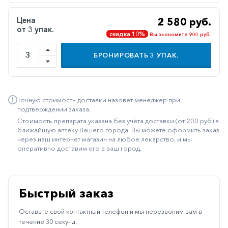
Иммуностимуляторы
Цена
2 580 руб.
от 3 упак.
Климактерические
скидка 10%
Вы экономите 900 руб.
Метаболизм
БРОНИРОВАТЬ
3
УПАК.
Минеральный
обмен
Наружные
Точную стоимость доставки назовет менеджер при
средства
подтверждении заказа.
Стоимость препарата указана без учёта доставки (от 200 руб) в
Неврологические
ближайшую аптеку Вашего города. Вы можете оформить заказ
через наш интернет магазин на любое лекарство, и мы
Остеопороз
оперативно доставим его в ваш город.
Офтальмология
Паркинсон
Быстрый заказ
Противоаллергические
Оставьте свой контактный телефон и мы перезвоним вам в
Противовирусные
течение 30 секунд.