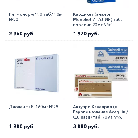
Ритмонорм 150 таб.150мг
Кардикет (аналог
№50
Monoket ИТАЛИЯ) таб.
пролонг. 20мг №50
2 960 руб.
1 970 руб.
Диован таб. 160мг №28
Аккупро Хинаприл (в
Европе название Acequin /
Quinazil) таб. 20мг №28
1 980 руб.
3 880 руб.