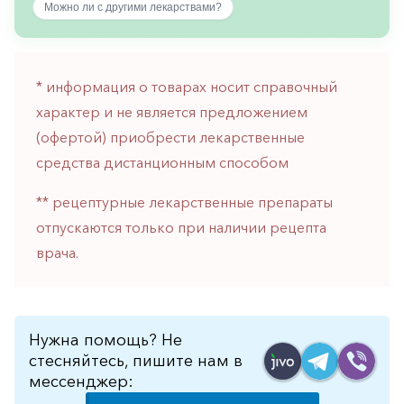
Можно ли с другими лекарствами?
горло-
нос
Хирургия
* информация о товарах носит справочный
Щитовидная
характер и не является предложением
железа
(офертой) приобрести лекарственные
средства дистанционным способом
** рецептурные лекарственные препараты
отпускаются только при наличии рецепта
врача.
Нужна помощь? Не
стесняйтесь, пишите нам в
мессенджер: