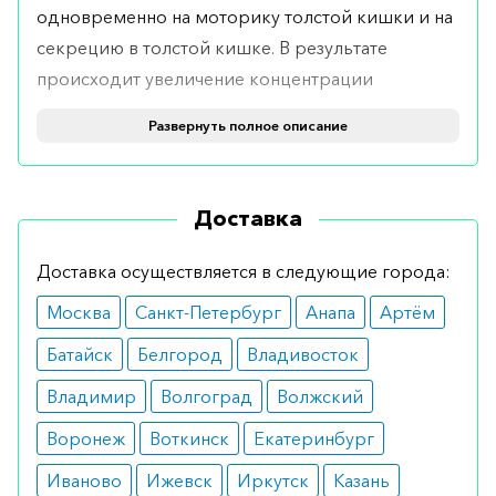
одновременно на моторику толстой кишки и на
секрецию в толстой кишке. В результате
происходит увеличение концентрации
жидкости и электролитов в просвете толстой
Развернуть полное описание
кишки, что обеспечивает дефекацию
(опорожнение кишечника).
Доставка
Порошкообразный уголь обладает
способностью связывать различные ядовитые
Доставка осуществляется в следующие города:
вещества.
Москва
Санкт-Петербург
Анапа
Артём
Кому показан
Батайск
Белгород
Владивосток
Эукарбон — это растительное лекарственное
Владимир
Волгоград
Волжский
средство, используемое для краткосрочного
Воронеж
Воткинск
Екатеринбург
применения при эпизодических запорах.
Препарат применяют у детей старше 12 лет и
Иваново
Ижевск
Иркутск
Казань