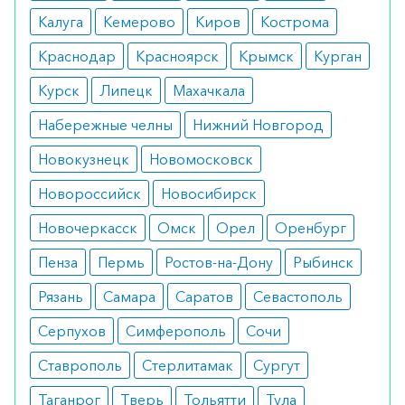
взрослых.
Калуга
Кемерово
Киров
Кострома
Противопоказания
Краснодар
Красноярск
Крымск
Курган
Нельзя принимать данное средство людям со
Курск
Липецк
Махачкала
следующими нарушениями: кишечная
Набережные челны
Нижний Новгород
непроходимость или сужение кишечника,
Новокузнецк
Новомосковск
атония, аппендицит, воспалительные
заболевания кишечника, боли в животе неясного
Новороссийск
Новосибирск
генеза, тяжелая дегидратация с потерей воды и
Новочеркасск
Омск
Орел
Оренбург
электролитов. Также препарат противопоказан
при наличии аллергии на его компоненты.
Пенза
Пермь
Ростов-на-Дону
Рыбинск
Рязань
Самара
Саратов
Севастополь
Как принимать
Серпухов
Симферополь
Сочи
Если иное не предписано врачом, обычная доза
для взрослых и детей старше 12 лет составляет
Ставрополь
Стерлитамак
Сургут
1-2 таблетки до 3 раз в день во время или после
Таганрог
Тверь
Тольятти
Тула