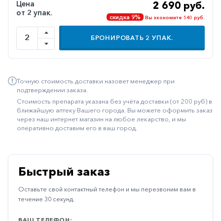
Цена
2 690 руб.
Иммуностимуляторы
от 2 упак.
скидка 9%
Вы экономите 540 руб.
Климактерические
БРОНИРОВАТЬ
2
УПАК.
Метаболизм
Минеральный
обмен
Точную стоимость доставки назовет менеджер при
подтверждении заказа.
Наружные
Стоимость препарата указана без учёта доставки (от 200 руб) в
средства
ближайшую аптеку Вашего города. Вы можете оформить заказ
через наш интернет магазин на любое лекарство, и мы
Неврологические
оперативно доставим его в ваш город.
Остеопороз
Офтальмология
Быстрый заказ
Паркинсон
Оставьте свой контактный телефон и мы перезвоним вам в
Противоаллергические
течение 30 секунд.
Противовирусные
ВАШ ТЕЛЕФОН: