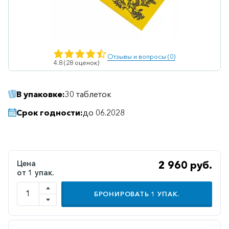
Ветеринарные
Витаминные
Гематологические
Отзывы и вопросы (0)
4.8 (28 оценок)
Гепатит
Гепатопротекторы
В упаковке:
30 таблеток
Гинекология
Срок годности:
до 06.2028
Гомеопатические
Гормональные
Дерматологические
Цена
2 960 руб.
от 1 упак.
Диабетические
Желудочно-
БРОНИРОВАТЬ
1
УПАК.
кишечные
Иммунодепрессанты