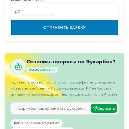
Противовоспалительные
Противогрибковые
Противоопухолевые
ОТПРАВИТЬ ЗАЯВКУ
Противоподагрические
Противорвотные
Противоэпилептические
Остались вопросы по Эукарбон?
Прочее
AI-АССИСТЕНТ
Пульмонология
Задайте любой вопрос о побочных эффектах, дозировке
Сердечные
или взаимодействиях. Наша медицинская ИИ нейросеть
мгновенно проанализирует инструкции и даст точный ответ.
Сосудистые
Тромбозы
Спросить
Урология
Какие побочные эффекты?
Ухо-