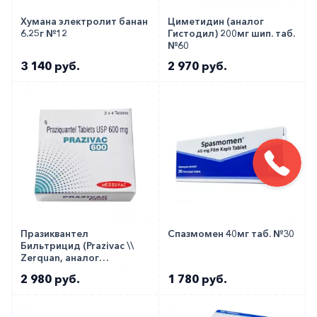
Хумана электролит банан
Циметидин (аналог
6.25г №12
Гистодил) 200мг шип. таб.
№60
3 140 руб.
2 970 руб.
Празиквантел
Спазмомен 40мг таб. №30
Бильтрицид (Prazivac \\
Zerquan, аналог
Дистоцид, Цистицид)
2 980 руб.
1 780 руб.
табл. 600мг №8