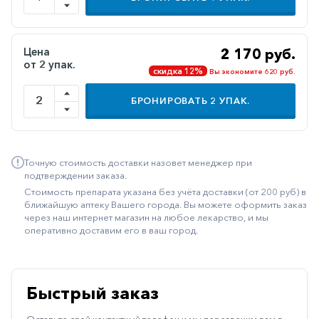
Иммуностимуляторы
Климактерические
Цена
2 170 руб.
от 2 упак.
Метаболизм
скидка 12%
Вы экономите 620 руб.
Минеральный
БРОНИРОВАТЬ
2
УПАК.
обмен
Наружные
средства
Точную стоимость доставки назовет менеджер при
Неврологические
подтверждении заказа.
Стоимость препарата указана без учёта доставки (от 200 руб) в
Остеопороз
ближайшую аптеку Вашего города. Вы можете оформить заказ
через наш интернет магазин на любое лекарство, и мы
Офтальмология
оперативно доставим его в ваш город.
Паркинсон
Противоаллергические
Быстрый заказ
Противовирусные