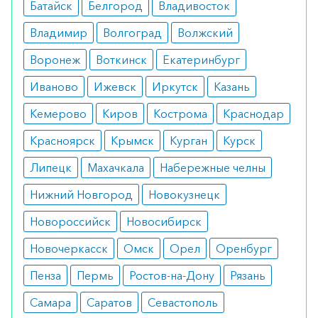
поэтому перед его применением важно
Батайск
Белгород
Владивосток
показаться врачу.
Владимир
Волгоград
Волжский
Побочные эффекты
Воронеж
Воткинск
Екатеринбург
Не вызывает побочных эффектов. Но прежде чем
Иваново
Ижевск
Иркутск
Казань
использовать, следует определить причину
Кемерово
Киров
Кострома
Краснодар
потемнения кожи.
Красноярск
Крымск
Курган
Курск
Режим дозирования
Липецк
Махачкала
Набережные челны
Крем наносится тонким слоем только на
Нижний Новгород
Новокузнецк
проблемные участки.
Новороссийск
Новосибирск
Особые указания
Новочеркасск
Омск
Орел
Оренбург
Средство делает кожу незащищенной, поэтому
Пенза
Пермь
Ростов-на-Дону
Рязань
во время лечения следует обязательно
Самара
Саратов
Севастополь
оберегать кожу от ультрафиолета.