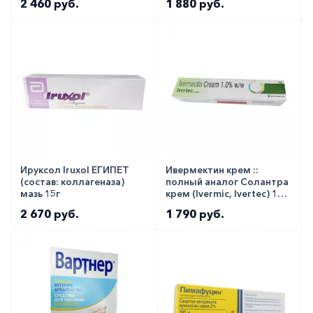
2 460 руб.
1 880 руб.
Ируксол Iruxol ЕГИПЕТ
Ивермектин крем ::
(состав: коллагеназа)
полный аналог Солантра
мазь 15г
крем (Ivermic, Ivertec) 1%
30г в тубе
2 670 руб.
1 790 руб.