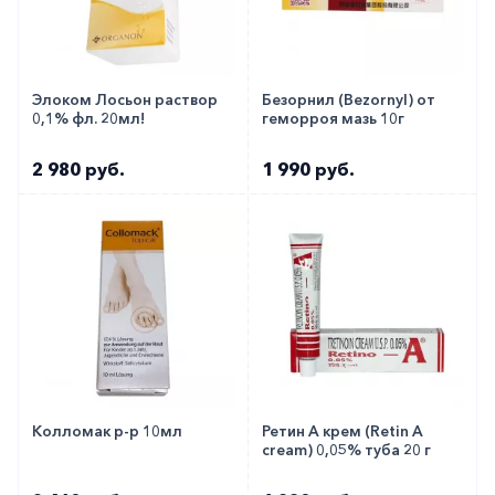
Элоком Лосьон раствор
Безорнил (Bezornyl) от
0,1% фл. 20мл!
геморроя мазь 10г
2 980 руб.
1 990 руб.
Колломак р-р 10мл
Ретин А крем (Retin A
cream) 0,05% туба 20 г