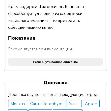
Крем содержит Гидрохинон. Вещество
способствует удалению из слоев кожи
излишнего меланина, что приводит к
обесцвечиванию пятен.
Показания
Рекомендуется при пигментации,
спровоцированной солнечным загаром, при
Развернуть полное описание
наличии следов от высыпаний, а также с целью
осветления веснушек.
Противопоказания
Доставка
При грамотном использоваии не имеет
Доставка осуществляется в следующие города:
противопоказаний. В то же время средство
Москва
Санкт-Петербург
Анапа
Артём
является не косметическим, а лекарственным,