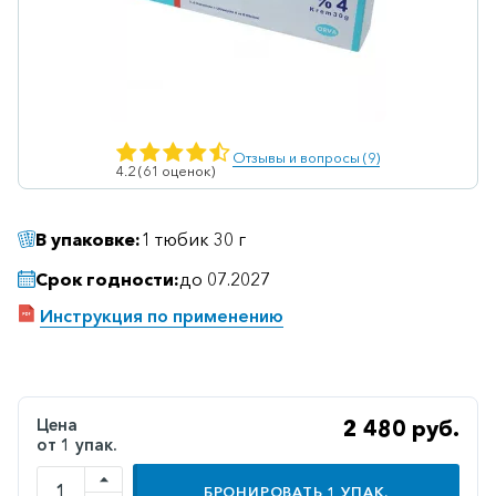
Ветеринарные
Витаминные
Гематологические
Гепатит
Отзывы и вопросы (9)
4.2 (61 оценок)
Гепатопротекторы
Гинекология
В упаковке:
1 тюбик 30 г
Гомеопатические
Срок годности:
до 07.2027
Гормональные
Инструкция по применению
Дерматологические
Диабетические
Желудочно-
Цена
2 480 руб.
кишечные
от 1 упак.
Иммунодепрессанты
БРОНИРОВАТЬ
1
УПАК.