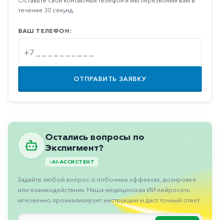
Оставьте свой контактный телефон и мы перезвоним вам в
Противовоспалительные
течение 30 секунд.
Противогрибковые
ВАШ ТЕЛЕФОН:
Противоопухолевые
Противоподагрические
Противорвотные
ОТПРАВИТЬ ЗАЯВКУ
Противоэпилептические
Прочее
Пульмонология
Остались вопросы по
Сердечные
Экспигмент?
AI-АССИСТЕНТ
Сосудистые
Задайте любой вопрос о побочных эффектах, дозировке
Тромбозы
или взаимодействиях. Наша медицинская ИИ нейросеть
Урология
мгновенно проанализирует инструкции и даст точный ответ.
Ухо-