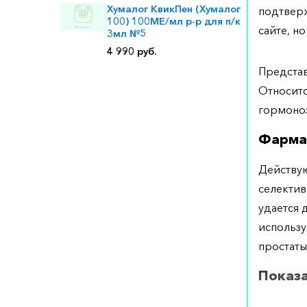
Хумалог КвикПен (Хумалог
подтверж
100) 100МЕ/мл р-р для п/к
сайте, но
3мл №5
4 990 руб.
Представ
Относитс
гормоно
Фарма
Действую
селектив
удается 
использу
простаты
Показ
Рекоменд