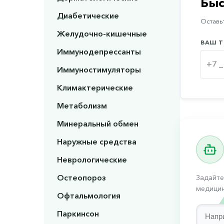
Быс
Диабетические
Оставьт
Желудочно-кишечные
ВАШ Т
Иммунодепрессанты
Иммуностимуляторы
Климактерические
Метаболизм
Минеральный обмен
Наружные средства
Неврологические
Остеопороз
Задайте
медицин
Офтальмология
Паркинсон