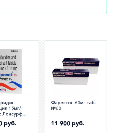
ечно или
й схеме.
репарат
ациентов
ользовать
и
уридин
Фарестон 60мг таб.
цил 15мг/
№60
:: Лонсурф
аналог ::
0 руб.
11 900 руб.
t таб. №20
шем