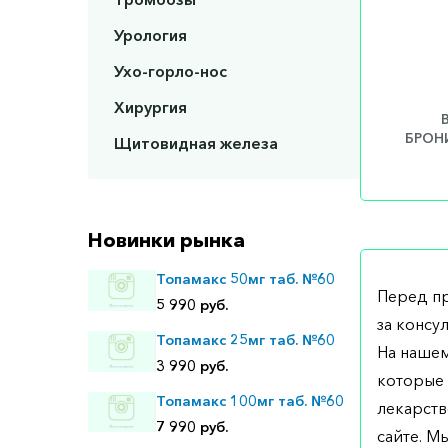
Урология
Ухо-горло-нос
Хирургия
БРОНИ
Щитовидная железа
Новинки рынка
Топамакс 50мг таб. №60
Перед п
5 990 руб.
за консу
Топамакс 25мг таб. №60
На нашем
3 990 руб.
которые 
Топамакс 100мг таб. №60
лекарств
7 990 руб.
сайте. М