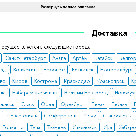
Развернуть полное описание
зависимым раком предстательной железы.
вопоказания
Доставка
 не имеет противопоказаний и подходит большинству м
нным ограничением является индивидуальная неперено
 осуществляется в следующие города:
тов препарата.
Санкт-Петербург
Анапа
Артём
Батайск
Белго
ные эффекты
рад
Волжский
Воронеж
Воткинск
Екатеринбург
ие противопоказаний позволяет снизить риски появлен
во
Киров
Кострома
Краснодар
Красноярск
К
 эффектов. Крайне редко отмечаются головные боль,
ала
Набережные челны
Нижний Новгород
Новокуз
тельность и звон в ушах.
ркасск
Омск
Орел
Оренбург
Пенза
Пермь
 дозирования
в
Севастополь
Симферополь
Сочи
Ставрополь
 назначается в виде подкожных инъекций. Начальная доз
Тольятти
Тула
Тюмень
Ульяновск
Уфа
Хабаро
ет 240 мг в сутки, разделенная на два введения. Далее на