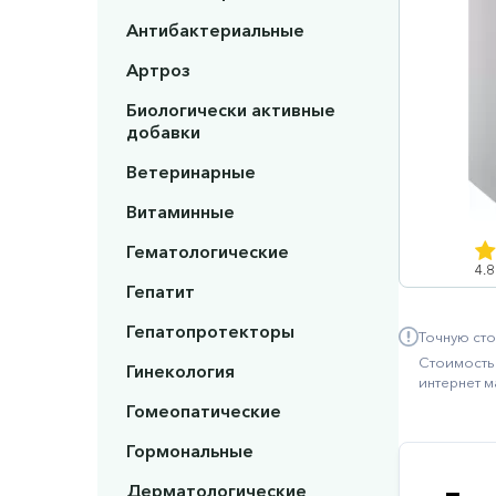
Антибактериальные
Артроз
Биологически активные
добавки
Ветеринарные
Витаминные
Гематологические
4.8
Гепатит
Гепатопротекторы
Точную сто
Стоимость 
Гинекология
интернет м
Гомеопатические
Гормональные
Дерматологические