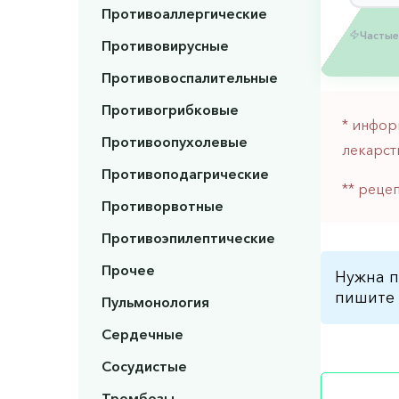
Противоаллергические
Частые
Противовирусные
Противовоспалительные
Противогрибковые
* инфор
Противоопухолевые
лекарст
Противоподагрические
** реце
Противорвотные
Противоэпилептические
Прочее
Нужна п
пишите 
Пульмонология
Сердечные
Сосудистые
Тромбозы