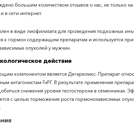
дено большим количеством отзывов о нас, не только н
 и в сети интернет.
лен в виде лиофилизата для проведения подкожных инъ
я к гормон содержащим препаратам и используется при
зависимых опухолей у мужчин.
кологическое действие
щим компонентом является Дегареликс. Препарат относ
ным антагонистам ГнРГ. В результате применения препара
добиться снижения уровня тестостерона в семенниках. Э
ется с целью торможения роста гормонозависимых опух
.
ания
уется для лечения пациентов с прогрессирующим