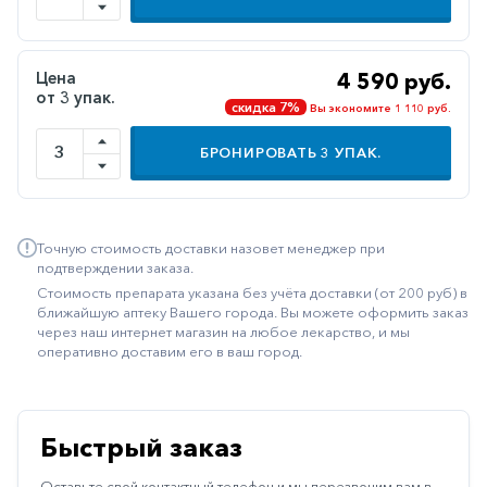
Иммуностимуляторы
Климактерические
Цена
4 590 руб.
от 3 упак.
Метаболизм
скидка 7%
Вы экономите 1 110 руб.
Минеральный
БРОНИРОВАТЬ
3
УПАК.
обмен
Наружные
средства
Точную стоимость доставки назовет менеджер при
Неврологические
подтверждении заказа.
Стоимость препарата указана без учёта доставки (от 200 руб) в
Остеопороз
ближайшую аптеку Вашего города. Вы можете оформить заказ
через наш интернет магазин на любое лекарство, и мы
Офтальмология
оперативно доставим его в ваш город.
Паркинсон
Противоаллергические
Быстрый заказ
Противовирусные
Оставьте свой контактный телефон и мы перезвоним вам в