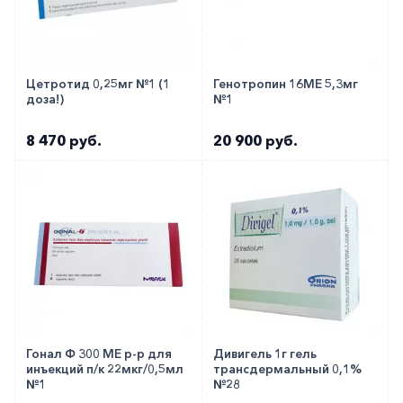
Цетротид 0,25мг №1 (1
Генотропин 16МЕ 5,3мг
доза!)
№1
8 470 руб.
20 900 руб.
Гонал Ф 300 МЕ р-р для
Дивигель 1г гель
инъекций п/к 22мкг/0,5мл
трансдермальный 0,1%
№1
№28