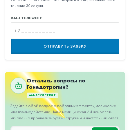
Противовоспалительные
течение 30 секунд.
Противогрибковые
ВАШ ТЕЛЕФОН:
Противоопухолевые
Противоподагрические
Противорвотные
ОТПРАВИТЬ ЗАЯВКУ
Противоэпилептические
Прочее
Пульмонология
Остались вопросы по
Гонадотропин?
Сердечные
AI-АССИСТЕНТ
Сосудистые
Задайте любой вопрос о побочных эффектах, дозировке
Тромбозы
или взаимодействиях. Наша медицинская ИИ нейросеть
Урология
мгновенно проанализирует инструкции и даст точный ответ.
Ухо-