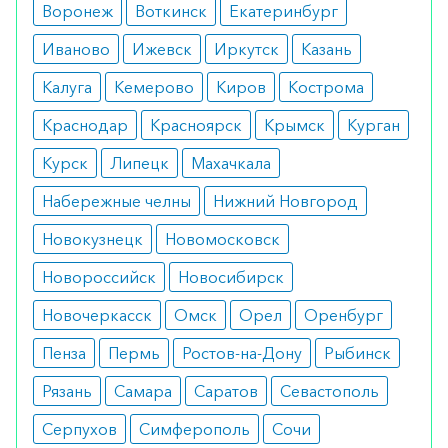
Противопоказания
Воронеж
Воткинск
Екатеринбург
Медикамент нельзя применять при
Иваново
Ижевск
Иркутск
Казань
преждевременном половом созревании,
Калуга
Кемерово
Киров
Кострома
опухолевых патологиях гипофиза, яичников,
Краснодар
Красноярск
Крымск
Курган
предстательной железы и яичек,
преждевременной менопаузе, эндокринных
Курск
Липецк
Махачкала
патологиях, отсутствии матки, тромбофлебите и
Набережные челны
Нижний Новгород
сверхчувствительности к составляющим
Новокузнецк
Новомосковск
ингредиентам.
Новороссийск
Новосибирск
Как принимать
Новочеркасск
Омск
Орел
Оренбург
Определение дозы и общей терапевтической
Пенза
Пермь
Ростов-на-Дону
Рыбинск
схемы является обязанностью врача-
специалиста, который должен адаптировать
Рязань
Самара
Саратов
Севастополь
дозировку к физио-патологическим
Серпухов
Симферополь
Сочи
особенностям пациента, его клинической