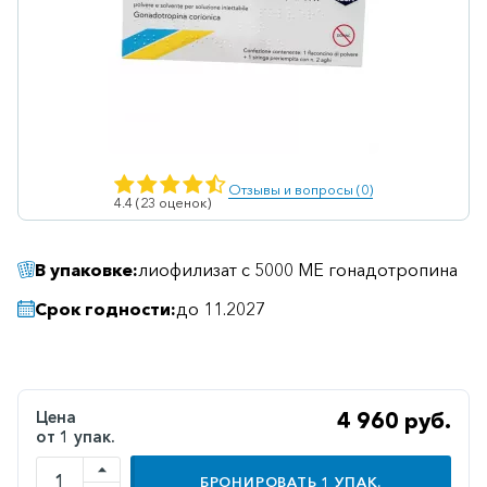
Ветеринарные
Витаминные
Гематологические
Гепатит
Гепатопротекторы
Отзывы и вопросы (0)
4.4 (23 оценок)
Гинекология
Гомеопатические
В упаковке:
лиофилизат с 5000 МЕ гонадотропина
Гормональные
Срок годности:
до 11.2027
Дерматологические
Диабетические
Желудочно-
Цена
4 960 руб.
кишечные
от 1 упак.
Иммунодепрессанты
БРОНИРОВАТЬ
1
УПАК.