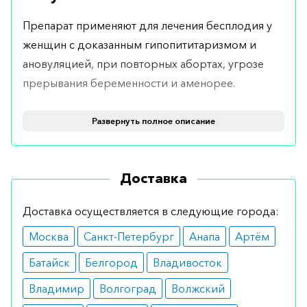
Препарат применяют для лечения бесплодия у
женщин с доказанным гипопититаризмом и
ановуляцией, при повторных абортах, угрозе
прерывания беременности и аменорее.
Хорионический гонадотропин используют также
Развернуть полное описание
при лечении мужского бесплодия, связанного с
азооспермией, олигоастеноспермией и
астеноспермией.
Доставка
Недавние исследования показывают
Доставка осуществляется в следующие города:
эффективность этого препарата при лечении
Москва
Санкт-Петербург
Анапа
Артём
крипторхизма, гипогонадотропного
евнухоидизма и задержки правильного
Батайск
Белгород
Владивосток
полового развития у мужчин.
Владимир
Волгоград
Волжский