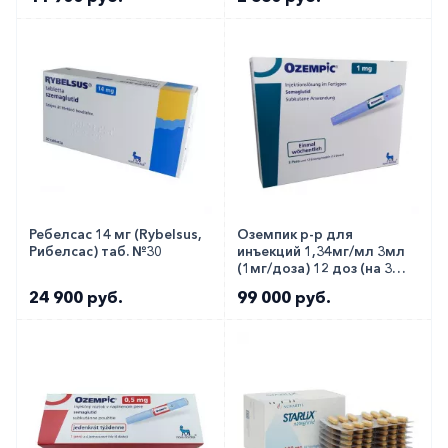
Ребелсас 14 мг (Rybelsus,
Оземпик р-р для
Рибелсас) таб. №30
инъекций 1,34мг/мл 3мл
(1мг/доза) 12 доз (на 3
месяца)!!!
24 900 руб.
99 000 руб.