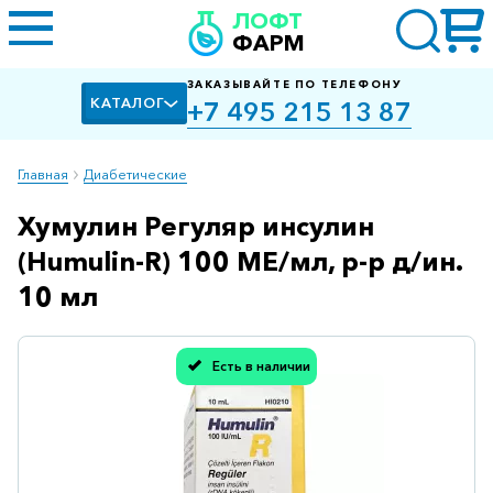
ЛОФТ
ФАРМ
ЗАКАЗЫВАЙТЕ ПО ТЕЛЕФОНУ
КАТАЛОГ
+7 495 215 13 87
Главная
Диабетические
Хумулин Регуляр инсулин
Алкоголизм,
курение
(Humulin-R) 100 МЕ/мл, р-р д/ин.
Альцгеймера
10 мл
болезнь
Антибактериальные
Есть в наличии
Спасибо, мы учли Вашу оценку!
Артроз
Биологически
активные
добавки