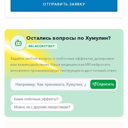
Противовоспалительные
ОТПРАВИТЬ ЗАЯВКУ
Противогрибковые
Противоопухолевые
Противоподагрические
Остались вопросы по Хумулин?
Противорвотные
AI-АССИСТЕНТ
Противоэпилептические
Задайте любой вопрос о побочных эффектах, дозировке
или взаимодействиях. Наша медицинская ИИ нейросеть
Прочее
мгновенно проанализирует инструкции и даст точный ответ.
Пульмонология
Спросить
Сердечные
Сосудистые
Какие побочные эффекты?
Тромбозы
Можно ли с другими лекарствами?
Урология
Ухо-