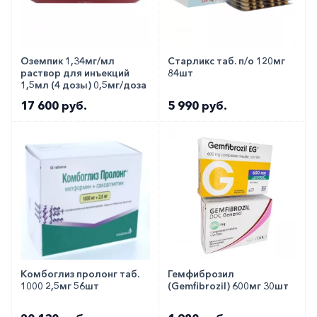
Оземпик 1,34мг/мл
Старликс таб. п/о 120мг
раствор для инъекций
84шт
1,5мл (4 дозы) 0,5мг/доза
17 600 руб.
5 990 руб.
Комбоглиз пролонг таб.
Гемфиброзил
1000 2,5мг 56шт
(Gemfibrozil) 600мг 30шт