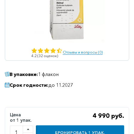
Ветеринарные
Витаминные
Гематологические
Гепатит
Гепатопротекторы
Отзывы и вопросы (0)
4.2 (32 оценок)
Гинекология
Гомеопатические
В упаковке:
1 флакон
Гормональные
Срок годности:
до 11.2027
Дерматологические
Диабетические
Желудочно-
Цена
4 990 руб.
кишечные
от 1 упак.
Иммунодепрессанты
БРОНИРОВАТЬ
1
УПАК.