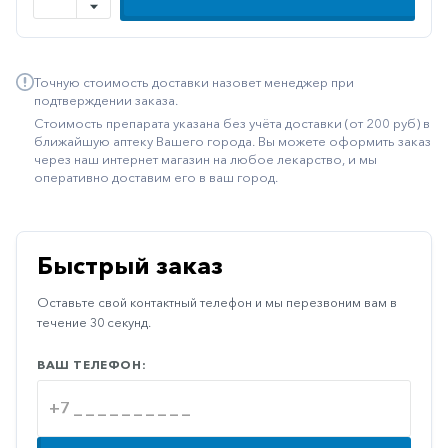
Иммуностимуляторы
Климактерические
Точную стоимость доставки назовет менеджер при
Метаболизм
подтверждении заказа.
Стоимость препарата указана без учёта доставки (от 200 руб) в
Минеральный
ближайшую аптеку Вашего города. Вы можете оформить заказ
обмен
через наш интернет магазин на любое лекарство, и мы
оперативно доставим его в ваш город.
Наружные
средства
Неврологические
Быстрый заказ
Остеопороз
Оставьте свой контактный телефон и мы перезвоним вам в
Офтальмология
течение 30 секунд.
Паркинсон
ВАШ ТЕЛЕФОН:
Противоаллергические
Противовирусные