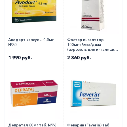
Аводарт капсулы 0,5мг
Фостер ингалятор
№30
100мг+6мкг/доза
(аэрозоль для ингаляций)
№120
1 990 руб.
2 860 руб.
Депратал 60мг таб. №28
Феварин (Faverin) таб.