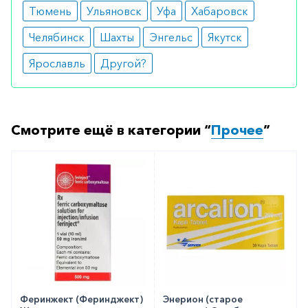
Тюмень
Ульяновск
Уфа
Хабаровск
Челябинск
Шахты
Энгельс
Якутск
Ярославль
Другой?
Смотрите ещё в категории “
Прочее
”
Феринжект (Феринджект)
Энерион (старое