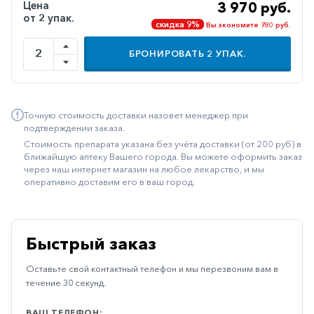
Цена
3 970 руб.
Иммуностимуляторы
от 2 упак.
скидка 9%
Вы экономите 780 руб.
Климактерические
БРОНИРОВАТЬ
2
УПАК.
Метаболизм
Минеральный
обмен
Точную стоимость доставки назовет менеджер при
подтверждении заказа.
Наружные
Стоимость препарата указана без учёта доставки (от 200 руб) в
средства
ближайшую аптеку Вашего города. Вы можете оформить заказ
через наш интернет магазин на любое лекарство, и мы
Неврологические
оперативно доставим его в ваш город.
Остеопороз
Офтальмология
Быстрый заказ
Паркинсон
Оставьте свой контактный телефон и мы перезвоним вам в
Противоаллергические
течение 30 секунд.
Противовирусные
ВАШ ТЕЛЕФОН: