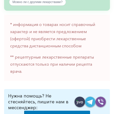
Можно ли с другими лекарствами?
горло-
нос
Хирургия
* информация о товарах носит справочный
Щитовидная
характер и не является предложением
железа
(офертой) приобрести лекарственные
средства дистанционным способом
** рецептурные лекарственные препараты
отпускаются только при наличии рецепта
врача.
Нужна помощь? Не
стесняйтесь, пишите нам в
мессенджер: