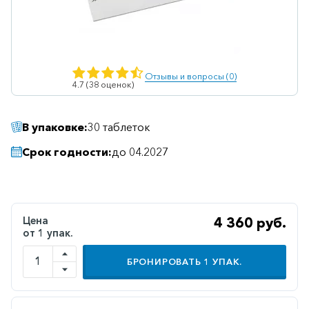
Ветеринарные
Витаминные
Гематологические
Отзывы и вопросы (0)
4.7 (38 оценок)
Гепатит
Гепатопротекторы
В упаковке:
30 таблеток
Гинекология
Срок годности:
до 04.2027
Гомеопатические
Гормональные
Дерматологические
Цена
4 360 руб.
от 1 упак.
Диабетические
Желудочно-
БРОНИРОВАТЬ
1
УПАК.
кишечные
Иммунодепрессанты