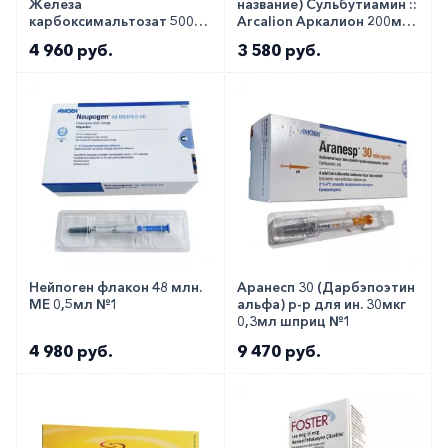
Железа
название) Сульбутиамин ::
карбоксимальтозат 500мг
Arcalion Аркалион 200мг
:: Ferinject раствор для в/в
таб. №30
4 960 руб.
3 580 руб.
50мг/мл 10мл фл. №1
Нейпоген флакон 48 млн.
Аранесп 30 (Дарбэпоэтин
МЕ 0,5мл №1
альфа) р-р для ин. 30мкг
0,3мл шприц №1
4 980 руб.
9 470 руб.