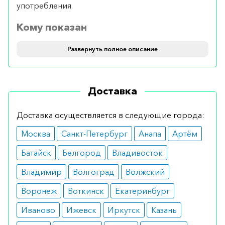
употребления.
Кому показан
Препарат должен быть использован для
Развернуть полное описание
добавления ежедневного рациона в случаях:
повышенного уровня холестерина и жиров
Доставка
в крови, когда прием статинов не дает
ожидаемого результата;
наследственных проблем, которые
Доставка осуществляется в следующие города:
вызывают высокий холестерин в
Москва
организме.
Санкт-Петербург
Анапа
Артём
Противопоказания
Батайск
Белгород
Владивосток
Владимир
Волгоград
Волжский
Основные ограничения:
Воронеж
Воткинск
Екатеринбург
аллергические реакции на компоненты
лекарства;
Иваново
Ижевск
Иркутск
Казань
проблемы с печенью;