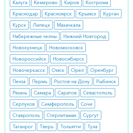
период беременности или лактации.
Калуга
Кемерово
Киров
Кострома
Как принимать
Краснодар
Красноярск
Крымск
Курган
Для взрослых рекомендуется принимать 1
Курск
Липецк
Махачкала
таблетку в день или по рекомендации врача.
Набережные челны
Нижний Новгород
Как оформить заказ?
Новокузнецк
Новомосковск
Новороссийск
Новосибирск
Вы можете заказать препарат с доставкой в
аптеку-партнёра в вашем городе. Для этого Вы
Новочеркасск
Омск
Орел
Оренбург
можете оформить бронирование на сайте или
Пенза
Пермь
Ростов-на-Дону
Рыбинск
заказать по телефону
8 800 301 52 86
(бесплатно
с любого телефона по РФ)
Рязань
Самара
Саратов
Севастополь
Серпухов
Симферополь
Сочи
Ставрополь
Стерлитамак
Сургут
Таганрог
Тверь
Тольятти
Тула