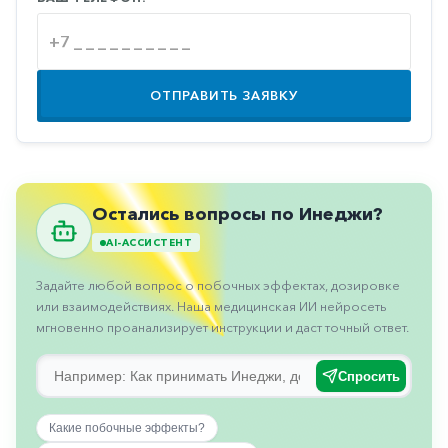
Противовоспалительные
Противогрибковые
Противоопухолевые
ОТПРАВИТЬ ЗАЯВКУ
Противоподагрические
Противорвотные
Противоэпилептические
Остались вопросы по Инеджи?
Прочее
AI-АССИСТЕНТ
Пульмонология
Задайте любой вопрос о побочных эффектах, дозировке
Сердечные
или взаимодействиях. Наша медицинская ИИ нейросеть
мгновенно проанализирует инструкции и даст точный ответ.
Сосудистые
Тромбозы
Спросить
Урология
Какие побочные эффекты?
Ухо-