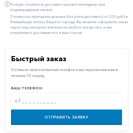
Точную стоимость доставки назовет менеджер при
Иммуностимуляторы
подтверждении заказа.
Стоимость препарата указана без учёта доставки (от 200 руб) в
Климактерические
ближайшую аптеку Вашего города. Вы можете оформить заказ
через наш интернет магазин на любое лекарство, и мы
Метаболизм
оперативно доставим его в ваш город.
Минеральный
обмен
Наружные
Быстрый заказ
средства
Оставьте свой контактный телефон и мы перезвоним вам в
Неврологические
течение 30 секунд.
Остеопороз
ВАШ ТЕЛЕФОН:
Офтальмология
Паркинсон
Противоаллергические
ОТПРАВИТЬ ЗАЯВКУ
Противовирусные