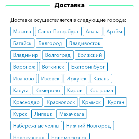
Противопоказания
Доставка
Абсолютное ограничение – непереносимость
Доставка осуществляется в следующие города:
составляющих веществ. Также добавку нельзя
Москва
Санкт-Петербург
Анапа
Артём
применять детям, беременным женщинам
(включая женщин, планирующих беременность)
Батайск
Белгород
Владивосток
и кормящим матерям.
Владимир
Волгоград
Волжский
Как принимать
Воронеж
Воткинск
Екатеринбург
Рекомендуемая суточная доза: одна капсула.
Иваново
Ижевск
Иркутск
Казань
Рекомендуется принимать натощак.
Калуга
Кемерово
Киров
Кострома
Как оформить заказ?
Краснодар
Красноярск
Крымск
Курган
Вы можете заказать препарат с доставкой в
Курск
Липецк
Махачкала
аптеку-партнёра в вашем городе. Для этого Вы
Набережные челны
Нижний Новгород
можете оформить бронирование на сайте или
Новокузнецк
Новомосковск
заказать по телефону
8 800 301 52 86
(бесплатно