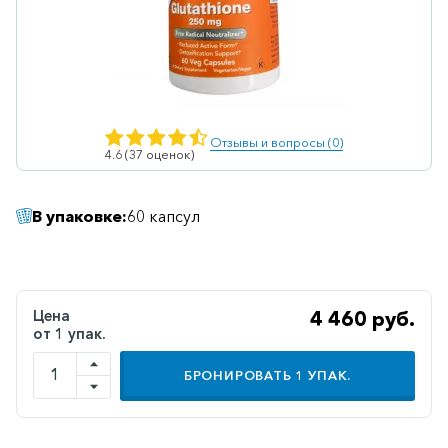
Ветеринарные
Витаминные
Гематологические
Гепатит
Отзывы и вопросы (0)
4.6 (37 оценок)
Гепатопротекторы
Гинекология
В упаковке:
60 капсул
Гомеопатические
Гормональные
Дерматологические
Цена
4 460 руб.
от 1 упак.
Диабетические
БРОНИРОВАТЬ
1
УПАК.
Желудочно-
кишечные
Иммунодепрессанты