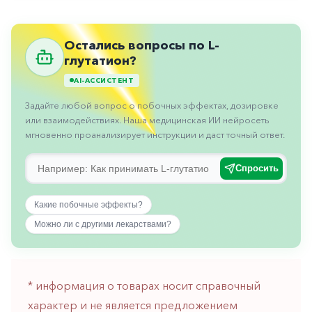
Противовоспалительные
Противогрибковые
Остались вопросы по L-
Противоопухолевые
глутатион?
AI-АССИСТЕНТ
Противоподагрические
Задайте любой вопрос о побочных эффектах, дозировке
Противорвотные
или взаимодействиях. Наша медицинская ИИ нейросеть
Противоэпилептические
мгновенно проанализирует инструкции и даст точный ответ.
Прочее
Спросить
Пульмонология
Какие побочные эффекты?
Сердечные
Можно ли с другими лекарствами?
Сосудистые
Тромбозы
Урология
* информация о товарах носит справочный
характер и не является предложением
Ухо-