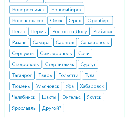
с любого телефона по РФ)
Новороссийск
Новосибирск
Новочеркасск
Омск
Орел
Оренбург
Пенза
Пермь
Ростов-на-Дону
Рыбинск
Рязань
Самара
Саратов
Севастополь
Серпухов
Симферополь
Сочи
Ставрополь
Стерлитамак
Сургут
Таганрог
Тверь
Тольятти
Тула
Тюмень
Ульяновск
Уфа
Хабаровск
Челябинск
Шахты
Энгельс
Якутск
Ярославль
Другой?