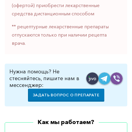
горло-
(офертой) приобрести лекарственные
нос
средства дистанционным способом
Хирургия
** рецептурные лекарственные препараты
Щитовидная
отпускаются только при наличии рецепта
железа
врача.
Нужна помощь? Не
стесняйтесь, пишите нам в
мессенджер:
ЗАДАТЬ ВОПРОС О ПРЕПАРАТЕ
Как мы работаем?