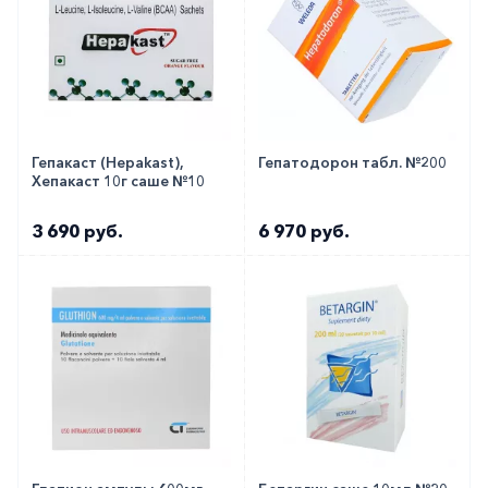
Гепакаст (Hepakast),
Гепатодорон табл. №200
Хепакаст 10г саше №10
3 690 руб.
6 970 руб.