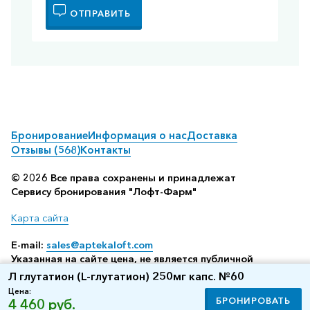
ОТПРАВИТЬ
Бронирование
Информация о нас
Доставка
Отзывы (568)
Контакты
© 2026 Все права сохранены и принадлежат
Сервису бронирования "Лофт-Фарм"
Карта сайта
E-mail:
sales@aptekaloft.com
Указанная на сайте цена, не является публичной
офертой, а всего лишь отображает среднюю стоимость
Л глутатион (L-глутатион) 250мг капс. №60
посредством бронирования в аптеке (по данным нашего
Цена:
сервиса резервирования)
БРОНИРОВАТЬ
4 460 руб.