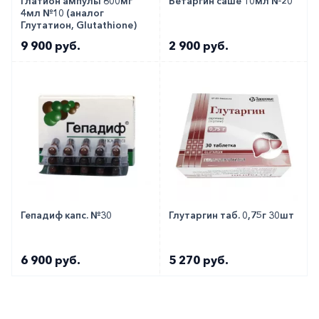
Глатион ампулы 600мг
Бетаргин саше 10мл №20
4мл №10 (аналог
Глутатион, Glutathione)
9 900 руб.
2 900 руб.
Гепадиф капс. №30
Глутаргин таб. 0,75г 30шт
6 900 руб.
5 270 руб.