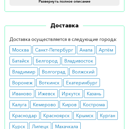
Развернуть полное описание
Рекомендуется для стабилизации белковых
молекул, нормализации работы мозга в период
Доставка
повышенных нагрузок, для улучшения памяти и
способности к обучаемости. К показаниям также
Доставка осуществляется в следующие города:
относят необходимость нормализовать работу
Москва
Санкт-Петербург
Анапа
Артём
щитовидной железы и восстановить
пигментацию кожного покрова.
Батайск
Белгород
Владивосток
Противопоказания
Владимир
Волгоград
Волжский
Воронеж
Воткинск
Екатеринбург
Препарат не имеет противопоказаний к
использованию.
Иваново
Ижевск
Иркутск
Казань
Побочные эффекты
Калуга
Кемерово
Киров
Кострома
Краснодар
Красноярск
Крымск
Курган
Обычно пациенты хорошо переносят
использование лекарства. В редких случаях
Курск
Липецк
Махачкала