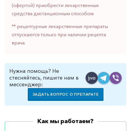
горло-
(офертой) приобрести лекарственные
нос
средства дистанционным способом
Хирургия
** рецептурные лекарственные препараты
Щитовидная
отпускаются только при наличии рецепта
железа
врача.
Нужна помощь? Не
стесняйтесь, пишите нам в
мессенджер:
ЗАДАТЬ ВОПРОС О ПРЕПАРАТЕ
Как мы работаем?