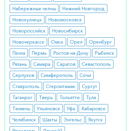
возможно появление слабости и
Набережные челны
Нижний Новгород
головокружения.
Новокузнецк
Новомосковск
Режим дозирования
Новороссийск
Новосибирск
Препарат применяется по одной капсуле 2-3
Новочеркасск
Омск
Орел
Оренбург
раза в день. Делать это нужно за 30-40 минут до
Пенза
Пермь
Ростов-на-Дону
Рыбинск
еды.
Рязань
Самара
Саратов
Севастополь
Особые указания
Серпухов
Симферополь
Сочи
Перед использованием беременными и
Ставрополь
Стерлитамак
Сургут
кормящими женщинами следует
проконсультироваться с врачом.
Таганрог
Тверь
Тольятти
Тула
Медики о препарате
Тюмень
Ульяновск
Уфа
Хабаровск
Челябинск
Шахты
Энгельс
Якутск
Врачи рекомендуют добавку для нормализации
метаболизма и поддержания нормальной
Ярославль
Другой?