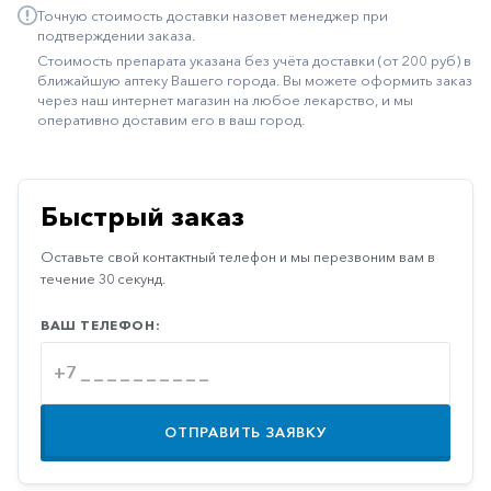
Точную стоимость доставки назовет менеджер при
Иммуностимуляторы
подтверждении заказа.
Стоимость препарата указана без учёта доставки (от 200 руб) в
Климактерические
ближайшую аптеку Вашего города. Вы можете оформить заказ
через наш интернет магазин на любое лекарство, и мы
Метаболизм
оперативно доставим его в ваш город.
Минеральный
обмен
Наружные
Быстрый заказ
средства
Оставьте свой контактный телефон и мы перезвоним вам в
Неврологические
течение 30 секунд.
Остеопороз
ВАШ ТЕЛЕФОН:
Офтальмология
Паркинсон
Противоаллергические
ОТПРАВИТЬ ЗАЯВКУ
Противовирусные