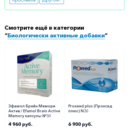
работы мозга.
Как оформить заказ?
Смотрите ещё в категории
Вы можете заказать препарат с доставкой в
“
Биологически активные добавки
”
аптеку-партнёра в вашем городе. Для этого Вы
можете оформить бронирование на сайте или
заказать по телефону
8 800 301 52 86
(бесплатно
с любого телефона по РФ)
Эфамол Брейн Мемори
Proxeed plus (Проксид
Актив / Efamol Brain Active
плюс) N30
Memory капсулы №30
4 960 руб.
6 900 руб.