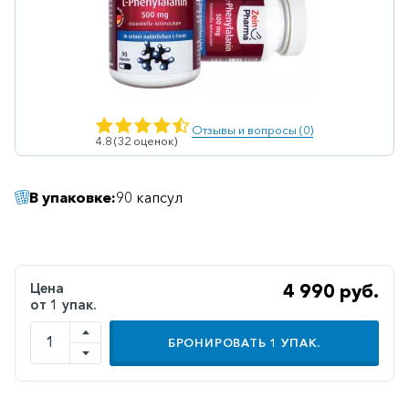
Ветеринарные
Витаминные
Гематологические
Гепатит
Отзывы и вопросы (0)
4.8 (32 оценок)
Гепатопротекторы
Гинекология
В упаковке:
90 капсул
Гомеопатические
Гормональные
Дерматологические
Цена
4 990 руб.
от 1 упак.
Диабетические
БРОНИРОВАТЬ
1
УПАК.
Желудочно-
кишечные
Иммунодепрессанты