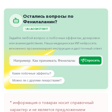
Противовоспалительные
Противогрибковые
Остались вопросы по
Противоопухолевые
Фенилаланин?
AI-АССИСТЕНТ
Противоподагрические
Задайте любой вопрос о побочных эффектах, дозировке
Противорвотные
или взаимодействиях. Наша медицинская ИИ нейросеть
Противоэпилептические
мгновенно проанализирует инструкции и даст точный ответ.
Прочее
Спросить
Пульмонология
Какие побочные эффекты?
Сердечные
Можно ли с другими лекарствами?
Сосудистые
Тромбозы
Урология
* информация о товарах носит справочный
характер и не является предложением
Ухо-