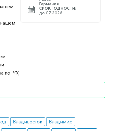
Германия
 нашем
СРОК ГОДНОСТИ:
до 07.2028
а нашем
шем
ли
а по РФ)
род
Владивосток
Владимир