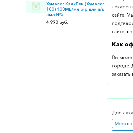
Хумалог КвикПен (Хумалог
лекарств
100) 100МЕ/мл р-р для п/к
3мл №5
сайте. М
4 990 руб.
подтверж
сайте, но
Как оф
Вы может
городе. 
заказать
Доставка
Москва