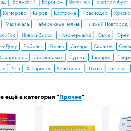
рад
Волжский
Воронеж
Воткинск
Екатеринбург
Кемерово
Киров
Кострома
Краснодар
Красно
Махачкала
Набережные челны
Нижний Новгород
ссийск
Новосибирск
Новочеркасск
Омск
Орел
на-Дону
Рыбинск
Рязань
Самара
Саратов
Сева
Ставрополь
Стерлитамак
Сургут
Таганрог
Твер
вск
Уфа
Хабаровск
Челябинск
Шахты
Энгельс
е ещё в категории “
Прочее
”