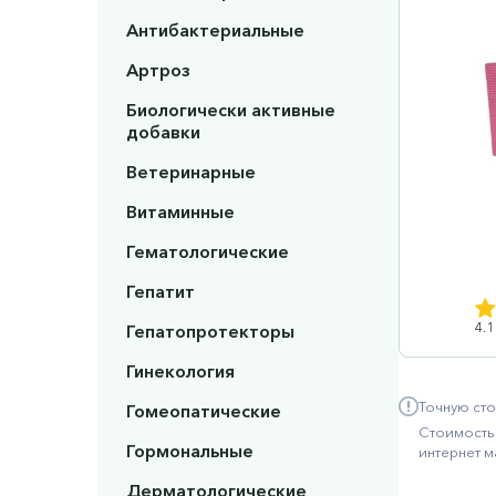
Антибактериальные
Артроз
Биологически активные
добавки
Ветеринарные
Витаминные
Гематологические
Гепатит
4.1
Гепатопротекторы
Гинекология
Точную сто
Гомеопатические
Стоимость 
Гормональные
интернет м
Дерматологические