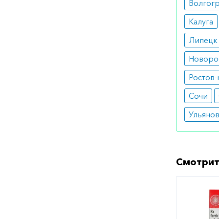
Волгог
Калуга
Липецк
Новоро
Ростов-
Сочи
Ульяно
Смотрит