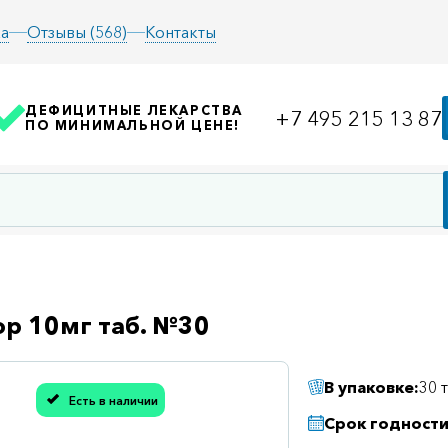
а
Отзывы (568)
Контакты
ДЕФИЦИТНЫЕ ЛЕКАРСТВА
+7 495 215 13 87
ПО МИНИМАЛЬНОЙ ЦЕНЕ!
р 10мг таб. №30
В упаковке:
30 
Есть в наличии
асибо, мы учли Вашу оценку!
Срок годности