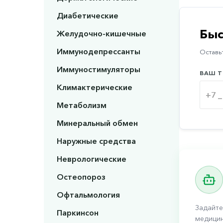
Диабетические
Быс
Желудочно-кишечные
Иммунодепрессанты
Оставьт
Иммуностимуляторы
ВАШ Т
Климактерические
Метаболизм
Минеральный обмен
Наружные средства
Неврологические
Остеопороз
Офтальмология
Задайте
Паркинсон
медицин