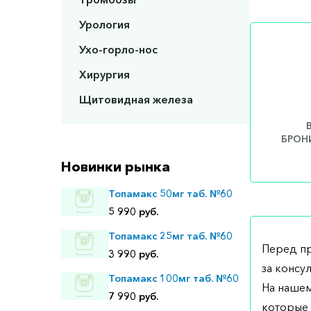
Урология
Ухо-горло-нос
Хирургия
Щитовидная железа
БРОНИ
Новинки рынка
Топамакс 50мг таб. №60
5 990 руб.
Топамакс 25мг таб. №60
Перед п
3 990 руб.
за консу
Топамакс 100мг таб. №60
На нашем
7 990 руб.
которые 