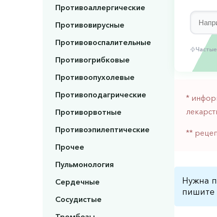
Противоаллергические
Противовирусные
Противовоспалительные
Частые
Противогрибковые
Противоопухолевые
Противоподагрические
* инфор
лекарст
Противорвотные
Противоэпилептические
** реце
Прочее
Пульмонология
Нужна п
Сердечные
пишите 
Сосудистые
Тромбозы