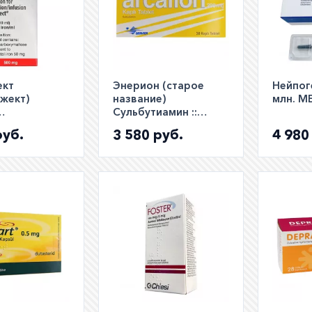
ект
Энерион (старое
Нейпог
жект)
название)
млн. М
Сульбутиамин ::
имальтозат
Arcalion Аркалион
руб.
3 580 руб.
4 980
Ferinject
200мг таб. №30
для в/в
 10мл фл. №1