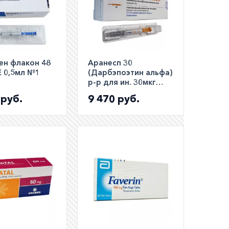
ен флакон 48
Аранесп 30
Е 0,5мл №1
(Дарбэпоэтин альфа)
р-р для ин. 30мкг
0,3мл шприц №1
 руб.
9 470 руб.