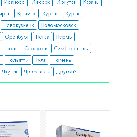
Иваново
Ижевск
Иркутск
Казань
ярск
Крымск
Курган
Курск
Новокузнецк
Новомосковск
Оренбург
Пенза
Пермь
стополь
Серпухов
Симферополь
ь
Тольятти
Тула
Тюмень
Якутск
Ярославль
Другой?