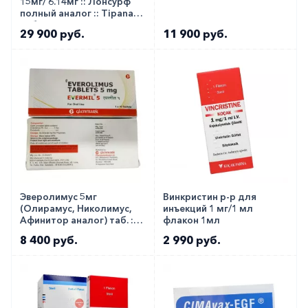
15мг/ 6.14мг :: Лонсурф
полный аналог :: Tipanat
таб. №20
29 900 руб.
11 900 руб.
Эверолимус 5мг
Винкристин р-р для
(Олирамус, Николимус,
инъекций 1 мг/1 мл
Афинитор аналог) таб. ::
флакон 1мл
Evermil 5мг №10
8 400 руб.
2 990 руб.