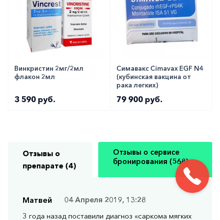
Винкристин 2мг/2мл
Симавакс Cimavax EGF N4
флакон 2мл
(кубинская вакцина от
рака легких)
3 590 руб.
79 900 руб.
Отзывы о сервисе
Отзывы о
бронирования (568)
препарате (4)
Матвей
04 Апреля 2019, 13:28
3 года назад поставили диагноз «саркома мягких