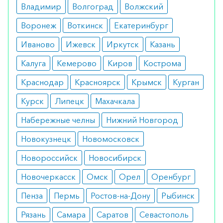
Владимир
Волгоград
Волжский
трофобластической опухоли, микозе на
Воронеж
Воткинск
Екатеринбург
запущенных стадиях, запущенных стадиях
псориаза. Также лекарство назначают при
Иваново
Ижевск
Иркутск
Казань
ревматоидном артрите, когда другие методы
Калуга
Кемерово
Киров
Кострома
лечения оказались неэффективны.
Краснодар
Красноярск
Крымск
Курган
Противопоказания
Курск
Липецк
Махачкала
Препарат имеет небольшое количество
Набережные челны
Нижний Новгород
противопоказаний. Не рекомендуется
использовать Метотрексат при беременности,
Новокузнецк
Новомосковск
значительных нарушениях в работе печени и
Новороссийск
Новосибирск
почек, а также при аллергии на действующие
Новочеркасск
Омск
Орел
Оренбург
вещества лекарства.
Пенза
Пермь
Ростов-на-Дону
Рыбинск
Побочные эффекты
Рязань
Самара
Саратов
Севастополь