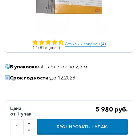
Ветеринарные
Витаминные
Гематологические
Гепатит
Отзывы и вопросы (4)
4.1 (81 оценок)
Гепатопротекторы
Гинекология
В упаковке:
50 таблеток по 2,5 мг
Гомеопатические
Срок годности:
до 12.2028
Гормональные
Дерматологические
Диабетические
Цена
5 980 руб.
от 1 упак.
Желудочно-
кишечные
БРОНИРОВАТЬ
1
УПАК.
Иммунодепрессанты