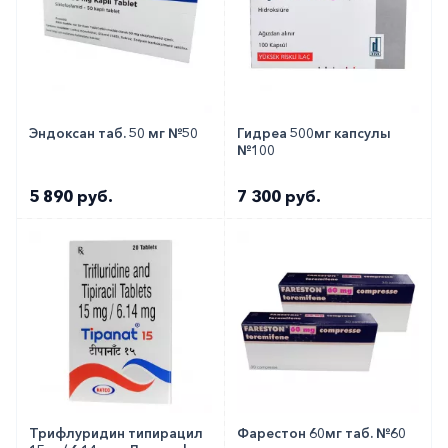
Медики о препарате
Врачи рекомендуют использовать препарат при
росте опухолей и отсутствия эффекта от иных
средств.
Эндоксан таб. 50 мг №50
Гидреа 500мг капсулы
№100
Как оформить заказ?
5 890 руб.
7 300 руб.
Вы можете заказать препарат с доставкой в
аптеку-партнёра в вашем городе. Для этого Вы
можете оформить бронирование на сайте или
заказать по телефону
8 800 301 52 86
(бесплатно
с любого телефона по РФ)
Трифлуридин типирацил
Фарестон 60мг таб. №60