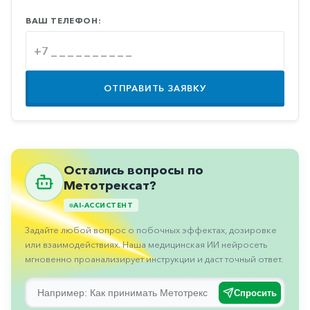
Противовоспалительные
ВАШ ТЕЛЕФОН:
Противогрибковые
Противоопухолевые
Противоподагрические
ОТПРАВИТЬ ЗАЯВКУ
Противорвотные
Противоэпилептические
Прочее
Остались вопросы по
Пульмонология
Метотрексат?
Сердечные
AI-АССИСТЕНТ
Задайте любой вопрос о побочных эффектах, дозировке
Сосудистые
или взаимодействиях. Наша медицинская ИИ нейросеть
Тромбозы
мгновенно проанализирует инструкции и даст точный ответ.
Урология
Спросить
Ухо-