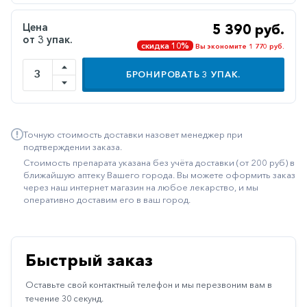
Иммуностимуляторы
Цена
5 390 руб.
от 3 упак.
Климактерические
скидка 10%
Вы экономите 1 770 руб.
Метаболизм
БРОНИРОВАТЬ
3
УПАК.
Минеральный
обмен
Наружные
Точную стоимость доставки назовет менеджер при
средства
подтверждении заказа.
Стоимость препарата указана без учёта доставки (от 200 руб) в
Неврологические
ближайшую аптеку Вашего города. Вы можете оформить заказ
через наш интернет магазин на любое лекарство, и мы
Остеопороз
оперативно доставим его в ваш город.
Офтальмология
Паркинсон
Быстрый заказ
Противоаллергические
Оставьте свой контактный телефон и мы перезвоним вам в
Противовирусные
течение 30 секунд.