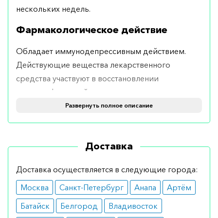
нескольких недель.
Фармакологическое действие
Обладает иммунодепрессивным действием.
Действующие вещества лекарственного
средства участвуют в восстановлении
дигидрофолиевой кислоты в
тетрагидрофолиевую кислоту. Особенно
Развернуть полное описание
чувствителен препарат к
быстропролиферирующим клеткам. Препарат
Доставка
способен проникать в грудное молоко, поэтому
на момент лечения вскармливание грудью
Доставка осуществляется в следующие города:
приостанавливают.
Москва
Санкт-Петербург
Анапа
Артём
Показания
Батайск
Белгород
Владивосток
Рекомендуется при лимфобластном лейкозе,