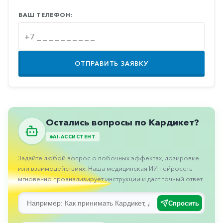
Противовоспалительные
ВАШ ТЕЛЕФОН:
Противогрибковые
Противоопухолевые
Противоподагрические
ОТПРАВИТЬ ЗАЯВКУ
Противорвотные
Противоэпилептические
Прочее
Остались вопросы по Кардикет?
Пульмонология
AI-АССИСТЕНТ
Сердечные
Задайте любой вопрос о побочных эффектах, дозировке
Сосудистые
или взаимодействиях. Наша медицинская ИИ нейросеть
мгновенно проанализирует инструкции и даст точный ответ.
Тромбозы
Урология
Спросить
Ухо-