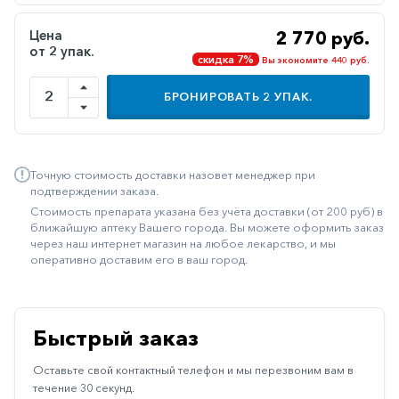
Иммуностимуляторы
Цена
2 770 руб.
от 2 упак.
Климактерические
скидка 7%
Вы экономите 440 руб.
Метаболизм
БРОНИРОВАТЬ
2
УПАК.
Минеральный
обмен
Наружные
Точную стоимость доставки назовет менеджер при
средства
подтверждении заказа.
Стоимость препарата указана без учёта доставки (от 200 руб) в
Неврологические
ближайшую аптеку Вашего города. Вы можете оформить заказ
через наш интернет магазин на любое лекарство, и мы
Остеопороз
оперативно доставим его в ваш город.
Офтальмология
Паркинсон
Быстрый заказ
Противоаллергические
Оставьте свой контактный телефон и мы перезвоним вам в
Противовирусные
течение 30 секунд.