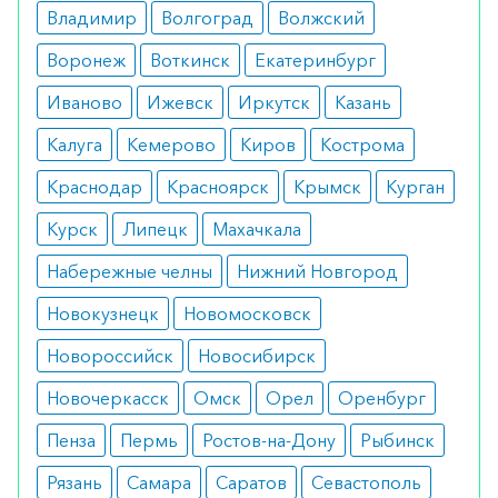
Владимир
Волгоград
Волжский
Противопоказания
Воронеж
Воткинск
Екатеринбург
Препарат не назначают при повышенной
Иваново
Ижевск
Иркутск
Казань
чувствительности к изосорбиду-5-мононитрату
Калуга
Кемерово
Киров
Кострома
или любому другому компоненту, при остром
Краснодар
Красноярск
Крымск
Курган
инфаркте миокарда, сопровождающемся
пониженным артериальным давлением, при
Курск
Липецк
Махачкала
тяжёлых нарушениях циркуляции крови,
Набережные челны
Нижний Новгород
вегетативной недостаточности.
Новокузнецк
Новомосковск
Побочные эффекты
Новороссийск
Новосибирск
Возможные побочные эффекты включают
Новочеркасск
Омск
Орел
Оренбург
головную боль, головокружение, учащённое
Пенза
Пермь
Ростов-на-Дону
Рыбинск
сердцебиение, понижение артериального
давления, тошноту.
Рязань
Самара
Саратов
Севастополь