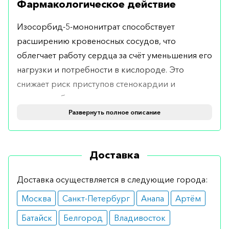
Фармакологическое действие
Изосорбид-5-мононитрат способствует
расширению кровеносных сосудов, что
облегчает работу сердца за счёт уменьшения его
нагрузки и потребности в кислороде. Это
снижает риск приступов стенокардии и
улучшает общее самочувствие пациента.
Развернуть полное описание
Показания
Monoket рекомендован для лечения и
Доставка
профилактики стенокардии, а также для
управления состояниями, связанными с
Доставка осуществляется в следующие города:
ишемической болезнью сердца. Также препарат
Москва
Санкт-Петербург
Анапа
Артём
может быть использован в комплексной терапии
других сердечно-сосудистых заболеваний по
Батайск
Белгород
Владивосток
назначению врача.