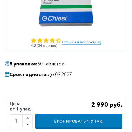
Ветеринарные
Витаминные
Гематологические
Гепатит
Отзывы и вопросы (0)
4.2 (34 оценок)
Гепатопротекторы
Гинекология
В упаковке:
60 таблеток
Гомеопатические
Срок годности:
до 09.2027
Гормональные
Дерматологические
Диабетические
Цена
2 990 руб.
от 1 упак.
Желудочно-
кишечные
БРОНИРОВАТЬ
1
УПАК.
Иммунодепрессанты