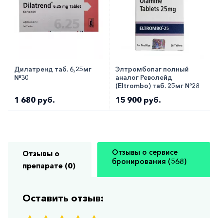
Как оформить заказ?
Вы можете заказать препарат с доставкой в
аптеку-партнёра в вашем городе. Для этого Вы
можете оформить бронирование на сайте или
заказать по телефону
8 800 301 52 86
(бесплатно
Дилатренд таб. 6,25мг
Элтромбопаг полный
№30
аналог Револейд
с любого телефона по РФ)
(Eltrombo) таб. 25мг №28
1 680 руб.
15 900 руб.
Отзывы о сервисе
Отзывы о
бронирования (568)
препарате (0)
Оставить отзыв: