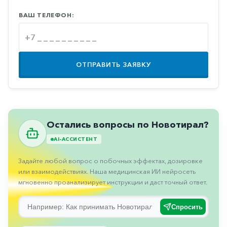
Противовоспалительные
ВАШ ТЕЛЕФОН:
Противогрибковые
Противоопухолевые
Противоподагрические
ОТПРАВИТЬ ЗАЯВКУ
Противорвотные
Противоэпилептические
Прочее
Остались вопросы по Новотирал?
Пульмонология
AI-АССИСТЕНТ
Сердечные
Задайте любой вопрос о побочных эффектах, дозировке
Сосудистые
или взаимодействиях. Наша медицинская ИИ нейросеть
мгновенно проанализирует инструкции и даст точный ответ.
Тромбозы
Урология
Спросить
Ухо-