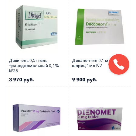
Дивигель 0,5г гель
Декапептил 0.1 мг/мл
трансдермальный 0,1%
шприц 1мл N7
№28
3 970 руб.
9 900 руб.