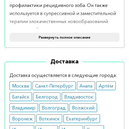
профилактики рецидивного зоба. Он также
используется в супрессивной и заместительной
терапии злокачественных новообразований
щитовидной железы.
Развернуть полное описание
Противопоказания
Новотирал нельзя применять в следующих
Доставка
случаях:
присутствие непереносимости одного из
Доставка осуществляется в следующие города:
ингредиентов препарата;
наличие следующих нелеченных
Москва
Санкт-Петербург
Анапа
Артём
заболеваний: надпочечниковая
Батайск
Белгород
Владивосток
недостаточность, гипопитуитаризм или
гипертиреоз.
Владимир
Волгоград
Волжский
Лечение медпрепаратом нельзя начинать у
Воронеж
Воткинск
Екатеринбург
пациентов с острым инфарктом миокарда,