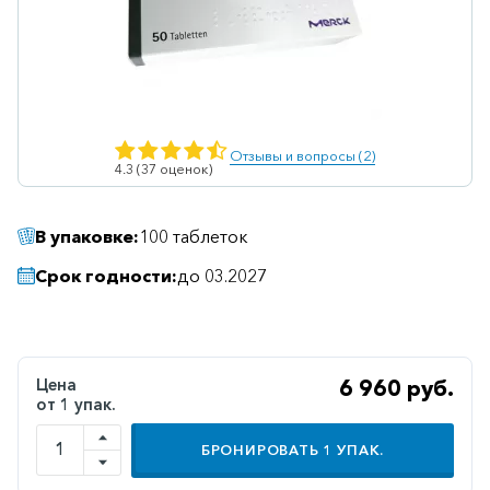
Ветеринарные
Витаминные
Гематологические
Гепатит
Отзывы и вопросы (2)
4.3 (37 оценок)
Гепатопротекторы
Гинекология
В упаковке:
100 таблеток
Гомеопатические
Срок годности:
до 03.2027
Гормональные
Дерматологические
Диабетические
Цена
6 960 руб.
от 1 упак.
Желудочно-
кишечные
БРОНИРОВАТЬ
1
УПАК.
Иммунодепрессанты