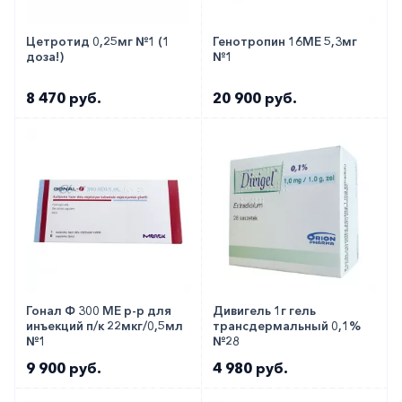
Цетротид 0,25мг №1 (1
Генотропин 16МЕ 5,3мг
доза!)
№1
8 470 руб.
20 900 руб.
Гонал Ф 300 МЕ р-р для
Дивигель 1г гель
инъекций п/к 22мкг/0,5мл
трансдермальный 0,1%
№1
№28
9 900 руб.
4 980 руб.