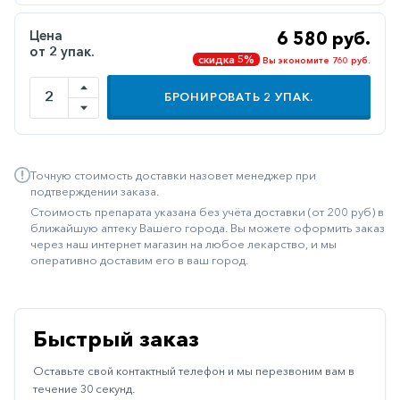
Иммуностимуляторы
Цена
6 580 руб.
от 2 упак.
Климактерические
скидка 5%
Вы экономите 760 руб.
Метаболизм
БРОНИРОВАТЬ
2
УПАК.
Минеральный
обмен
Наружные
Точную стоимость доставки назовет менеджер при
средства
подтверждении заказа.
Стоимость препарата указана без учёта доставки (от 200 руб) в
Неврологические
ближайшую аптеку Вашего города. Вы можете оформить заказ
через наш интернет магазин на любое лекарство, и мы
Остеопороз
оперативно доставим его в ваш город.
Офтальмология
Паркинсон
Быстрый заказ
Противоаллергические
Оставьте свой контактный телефон и мы перезвоним вам в
Противовирусные
течение 30 секунд.