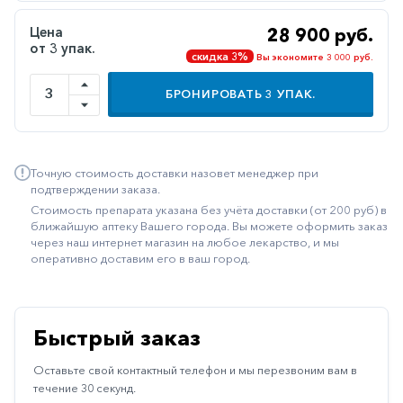
Иммуностимуляторы
Цена
28 900 руб.
от 3 упак.
Климактерические
скидка 3%
Вы экономите 3 000 руб.
Метаболизм
БРОНИРОВАТЬ
3
УПАК.
Минеральный
обмен
Наружные
Точную стоимость доставки назовет менеджер при
средства
подтверждении заказа.
Стоимость препарата указана без учёта доставки (от 200 руб) в
Неврологические
ближайшую аптеку Вашего города. Вы можете оформить заказ
через наш интернет магазин на любое лекарство, и мы
Остеопороз
оперативно доставим его в ваш город.
Офтальмология
Паркинсон
Быстрый заказ
Противоаллергические
Оставьте свой контактный телефон и мы перезвоним вам в
Противовирусные
течение 30 секунд.