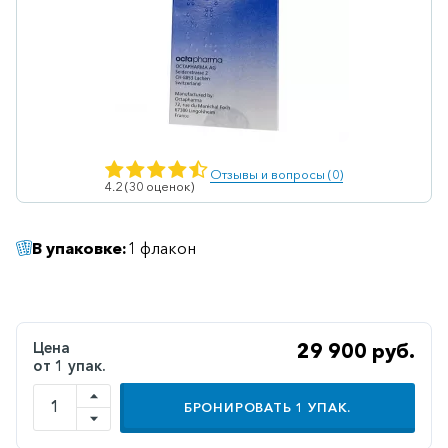
Ветеринарные
Витаминные
Гематологические
Гепатит
Гепатопротекторы
Отзывы и вопросы (0)
4.2 (30 оценок)
Гинекология
Гомеопатические
В упаковке:
1 флакон
Гормональные
Дерматологические
Диабетические
Цена
29 900 руб.
от 1 упак.
Желудочно-
кишечные
БРОНИРОВАТЬ
1
УПАК.
Иммунодепрессанты