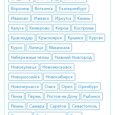
некоторых аутоиммунных заболеваниях;
воспалительных заболеваниях;
Воронеж
Воткинск
Екатеринбург
профилактике и лечении бактериальных и
вирусных инфекций.
Иваново
Ижевск
Иркутск
Казань
Противопоказания
Калуга
Кемерово
Киров
Кострома
Краснодар
Красноярск
Крымск
Курган
Препарат не рекомендуется в случае наличия:
аллергии на иммуноглобулин G или другие
Курск
Липецк
Махачкала
составляющие компоненты; серьезных проблем
Набережные челны
Нижний Новгород
с почками; определенных кровеносных
Новокузнецк
Новомосковск
заболеваний.
Новороссийск
Новосибирск
Побочные эффекты
Новочеркасск
Омск
Орел
Оренбург
Как и любой медицинский препарат, Octagam
Пенза
Пермь
Ростов-на-Дону
Рыбинск
может вызывать побочные эффекты. К ним
относятся: головокружение, нарушения ЖКТ
Рязань
Самара
Саратов
Севастополь
(желудочно-кишечного тракта), аллергические