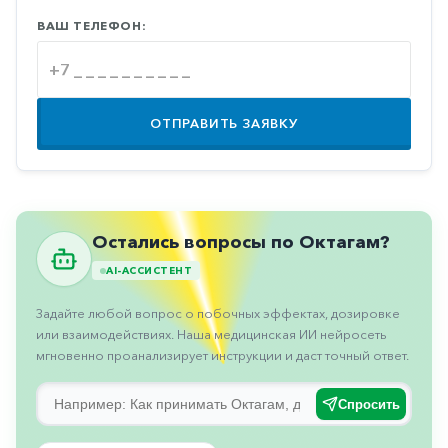
Противовоспалительные
ВАШ ТЕЛЕФОН:
Противогрибковые
Противоопухолевые
Противоподагрические
ОТПРАВИТЬ ЗАЯВКУ
Противорвотные
Противоэпилептические
Прочее
Остались вопросы по Октагам?
Пульмонология
AI-АССИСТЕНТ
Сердечные
Задайте любой вопрос о побочных эффектах, дозировке
Сосудистые
или взаимодействиях. Наша медицинская ИИ нейросеть
мгновенно проанализирует инструкции и даст точный ответ.
Тромбозы
Спросить
Урология
Ухо-