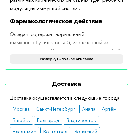
различных клинических ситуациях, где требуется
модуляция иммунной системы.
Фармакологическое действие
Octagam содержит нормальный
иммуноглобулин класса G, извлеченный из
плазмы человека. Препарат представляет собой
смесь антител с широким спектром
Развернуть полное описание
применения. Эти антитела способны
нейтрализовать различные возбудители
Доставка
инфекций, обеспечивая таким образом
иммунитет.
Доставка осуществляется в следующие города:
Показания
Москва
Санкт-Петербург
Анапа
Артём
Применение Octagam оправдано при:
Батайск
Белгород
Владивосток
иммунодефицитных состояниях;
Владимир
Волгоград
Волжский