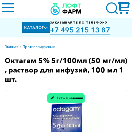
ЛОФТ
ФАРМ
ЗАКАЗЫВАЙТЕ ПО ТЕЛЕФОНУ
КАТАЛОГ
+7 495 215 13 87
Главная
Противовирусные
Октагам 5% 5г/100мл (50 мг/мл)
Алкоголизм,
курение
, раствор для инфузий, 100 мл 1
Альцгеймера
шт.
болезнь
Антибактериальные
Есть в наличии
Спасибо, мы учли Вашу оценку!
Артроз
Биологически
активные
добавки