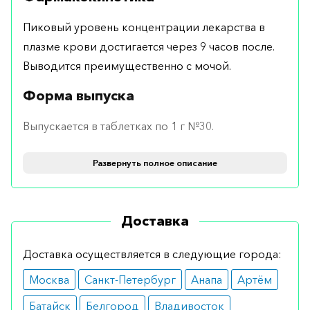
Пиковый уровень концентрации лекарства в
плазме крови достигается через 9 часов после.
Выводится преимущественно с мочой.
Форма выпуска
Выпускается в таблетках по 1 г №30.
Применение и дозировка
Развернуть полное описание
Рекомендуемая дозировка – по 1 таблетке 1 раз
в сутки перорально. Длительность лечения
Доставка
устанавливается индивидуально.
Показания
Доставка осуществляется в следующие города:
Москва
Санкт-Петербург
Анапа
Артём
гипокалиемия любой этиологии.
Батайск
Белгород
Владивосток
Противопоказания