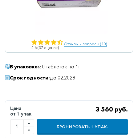
Ветеринарные
Витаминные
Гематологические
Гепатит
Отзывы и вопросы (10)
4.6 (37 оценок)
Гепатопротекторы
Гинекология
В упаковке:
30 таблеток по 1г
Гомеопатические
Срок годности:
до 02.2028
Гормональные
Дерматологические
Диабетические
Цена
3 560 руб.
от 1 упак.
Желудочно-
кишечные
БРОНИРОВАТЬ
1
УПАК.
Иммунодепрессанты