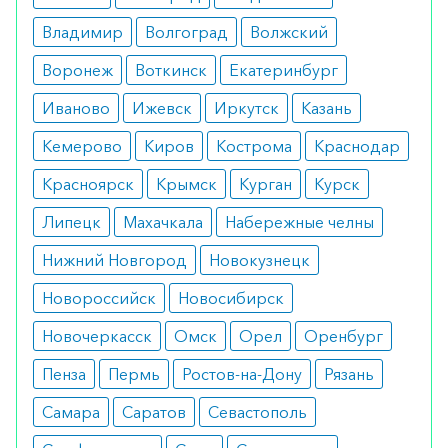
Владимир
Волгоград
Волжский
повышенная чувствительность к
препарату;
Воронеж
Воткинск
Екатеринбург
предсердно-желудочковая блокада;
метаболический ацидоз.
Иваново
Ижевск
Иркутск
Казань
Побочные реакции
Кемерово
Киров
Кострома
Краснодар
нарушение сердечного ритма;
Красноярск
Крымск
Курган
Курск
диспепсия;
кожная сыпь.
Липецк
Махачкала
Набережные челны
Аналоги
Нижний Новгород
Новокузнецк
Новороссийск
Новосибирск
Калий шипучий 3 г 20 штук
Новочеркасск
Омск
Орел
Оренбург
Калинор шипучие 30 штук
Пенза
Пермь
Ростов-на-Дону
Рязань
Как оформить заказ?
Самара
Саратов
Севастополь
Вы можете заказать препарат с доставкой в