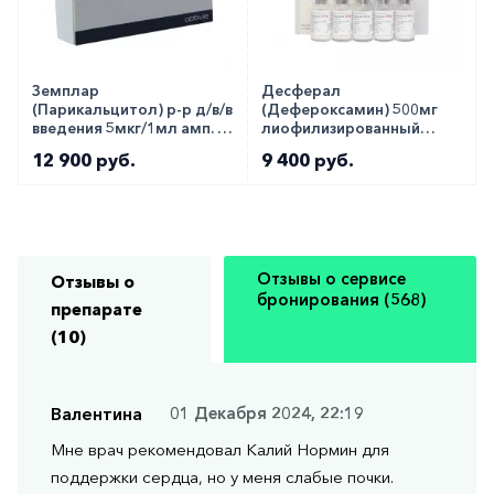
Земплар
Десферал
(Парикальцитол) р-р д/в/в
(Дефероксамин) 500мг
введения 5мкг/1мл амп. 5
лиофилизированный
шт
порошок для инъекций
12 900 руб.
9 400 руб.
№10
Отзывы о сервисе
Отзывы о
бронирования (568)
препарате
(10)
Валентина
01 Декабря 2024, 22:19
Мне врач рекомендовал Калий Нормин для
поддержки сердца, но у меня слабые почки.