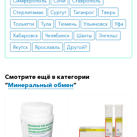
Симферополь
Сочи
Ставрополь
аптеку-партнёра в вашем городе. Для этого Вы
можете оформить бронирование на сайте или
Стерлитамак
Сургут
Таганрог
Тверь
заказать по телефону
8 800 301 52 86
(бесплатно
Тольятти
Тула
Тюмень
Ульяновск
Уфа
с любого телефона по РФ)
Хабаровск
Челябинск
Шахты
Энгельс
Якутск
Ярославль
Другой?
Смотрите ещё в категории
“
Минеральный обмен
”