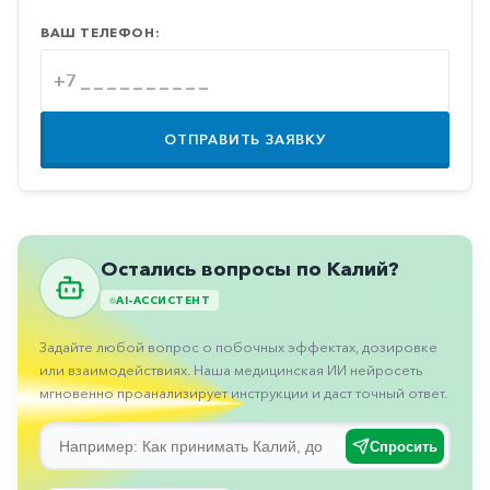
Противовоспалительные
ВАШ ТЕЛЕФОН:
Противогрибковые
Противоопухолевые
Противоподагрические
ОТПРАВИТЬ ЗАЯВКУ
Противорвотные
Противоэпилептические
Прочее
Остались вопросы по Калий?
Пульмонология
AI-АССИСТЕНТ
Сердечные
Задайте любой вопрос о побочных эффектах, дозировке
Сосудистые
или взаимодействиях. Наша медицинская ИИ нейросеть
мгновенно проанализирует инструкции и даст точный ответ.
Тромбозы
Урология
Спросить
Ухо-