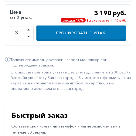
Иммуностимуляторы
Цена
3 190 руб.
от 3 упак.
Климактерические
скидка 10%
Вы экономите 1 110 руб.
Метаболизм
БРОНИРОВАТЬ
3
УПАК.
Минеральный
обмен
Наружные
Точную стоимость доставки назовет менеджер при
средства
подтверждении заказа.
Стоимость препарата указана без учёта доставки (от 200 руб) в
Неврологические
ближайшую аптеку Вашего города. Вы можете оформить заказ
через наш интернет магазин на любое лекарство, и мы
Остеопороз
оперативно доставим его в ваш город.
Офтальмология
Паркинсон
Быстрый заказ
Противоаллергические
Оставьте свой контактный телефон и мы перезвоним вам в
Противовирусные
течение 30 секунд.