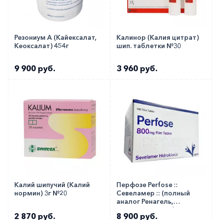
Резониум А (Кайексалат,
Калинор (Калия цитрат)
Кеоксалат) 454г
шип. таблетки №30
9 900 руб.
3 960 руб.
Калий шипучий (Калий
Перфозе Perfose ::
нормин) 3г №20
Севеламер :: (полный
аналог Ренагель,
Селамерекс) таб. 800мг
2 870 руб.
8 900 руб.
№180