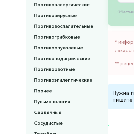
Противоаллергические
Частые
Противовирусные
Противовоспалительные
Противогрибковые
* инфор
Противоопухолевые
лекарст
Противоподагрические
** реце
Противорвотные
Противоэпилептические
Прочее
Нужна п
пишите 
Пульмонология
Сердечные
Сосудистые
Тромбозы