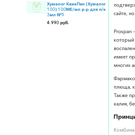
Хумалог КвикПен (Хумалог
подтверж
100) 100МЕ/мл р-р для п/к
сайте, но
3мл №5
4 990 руб.
Prospan 
который 
воспален
имеет пр
многих а
Фармакол
плюща, к
Также пр
калия, б
Принци
Комбинац