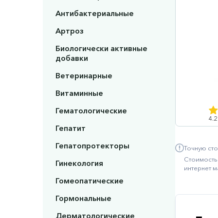
Антибактериальные
Артроз
Биологически активные
добавки
Ветеринарные
Витаминные
Гематологические
4.2
Гепатит
Гепатопротекторы
Точную сто
Стоимость 
Гинекология
интернет м
Гомеопатические
Гормональные
Дерматологические