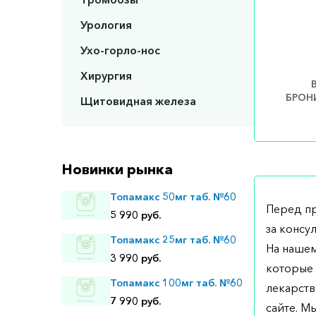
Урология
Ухо-горло-нос
Хирургия
БРОНИ
Щитовидная железа
Новинки рынка
Топамакс 50мг таб. №60
Перед п
5 990 руб.
за консу
Топамакс 25мг таб. №60
На нашем
3 990 руб.
которые 
Топамакс 100мг таб. №60
лекарств
7 990 руб.
сайте. М