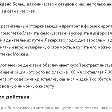
дено большим количеством отзывов о нас, не только н
 и в сети интернет.
– растительный отхаркивающий препарат в форме сиропа
помогает облегчить самочувствие и ускорить выздоров
ии дыхательных путей. Лекарство подходит взрослым и 
иятный вкус и умеренную стоимость, а купить его можно
птеках Москвы.
огическое действие обеспечивает сухой экстракт листь
онцентрация которого во флаконе 100 мл составляет 7,00
епарат содержит кристаллизующийся жидкий сорбитол,
езводную лимонную кислоту.
п действия
ия биологически активных веществ после попадания в 