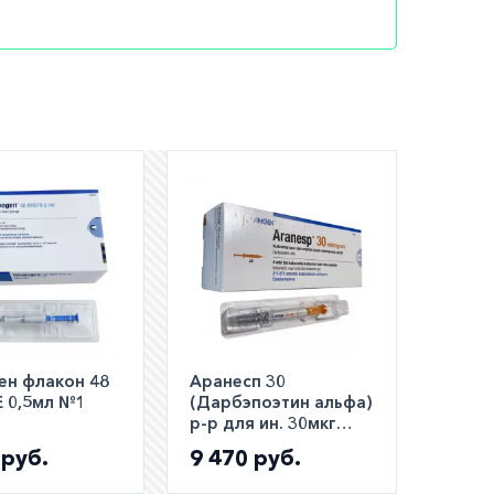
ям также
ы.
период
и с этим
во время
т от
ен флакон 48
Аранесп 30
Е 0,5мл №1
(Дарбэпоэтин альфа)
р-р для ин. 30мкг
0,3мл шприц №1
 руб.
9 470 руб.