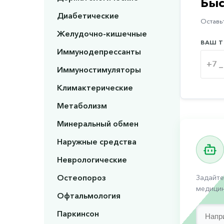
Быс
Диабетические
Оставьт
Желудочно-кишечные
ВАШ Т
Иммунодепрессанты
Иммуностимуляторы
Климактерические
Метаболизм
Минеральный обмен
Наружные средства
Неврологические
Остеопороз
Задайте
медицин
Офтальмология
Паркинсон