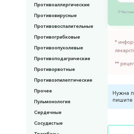
Противоаллергические
Частые
Противовирусные
Противовоспалительные
Противогрибковые
* инфор
Противоопухолевые
лекарст
Противоподагрические
** реце
Противорвотные
Противоэпилептические
Прочее
Нужна п
пишите 
Пульмонология
Сердечные
Сосудистые
Тромбозы