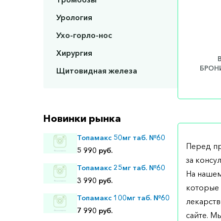
Урология
Ухо-горло-нос
Хирургия
БРОНИ
Щитовидная железа
Новинки рынка
Топамакс 50мг таб. №60
Перед п
5 990 руб.
за консу
Топамакс 25мг таб. №60
На нашем
3 990 руб.
которые 
Топамакс 100мг таб. №60
лекарств
7 990 руб.
сайте. М