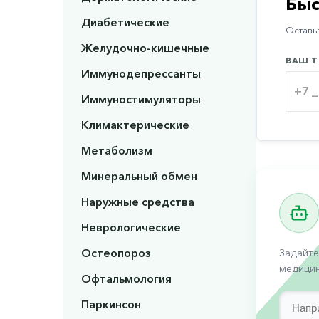
Быс
Диабетические
Оставьт
Желудочно-кишечные
ВАШ Т
Иммунодепрессанты
Иммуностимуляторы
Климактерические
Метаболизм
Минеральный обмен
Наружные средства
Неврологические
Остеопороз
Задайте
медицин
Офтальмология
Паркинсон