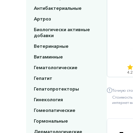
Антибактериальные
Артроз
Биологически активные
добавки
Ветеринарные
Витаминные
Гематологические
4.2
Гепатит
Гепатопротекторы
Точную сто
Стоимость 
Гинекология
интернет м
Гомеопатические
Гормональные
Дерматологические