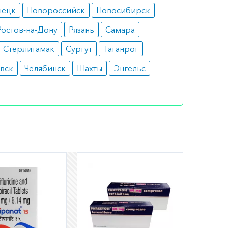
нецк
Новороссийск
Новосибирск
Ростов-на-Дону
Рязань
Самара
Стерлитамак
Сургут
Таганрог
вск
Челябинск
Шахты
Энгельс