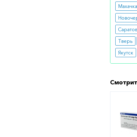
Махачк
Новоче
Сарато
Тверь
Якутск
Смотрит