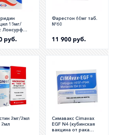
уридин
Фарестон 60мг таб.
цил 15мг/
№60
:: Лонсурф
аналог ::
0 руб.
11 900 руб.
t таб. №20
стин 2мг/2мл
Симавакс Cimavax
 2мл
EGF N4 (кубинская
вакцина от рака