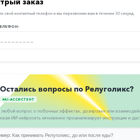
трый заказ
е свой контактный телефон и мы перезвоним вам в течение 30 секунд.
ЕЛЕФОН:
Остались вопросы по Релуголикс?
AI-АССИСТЕНТ
 любой вопрос о побочных эффектах, дозировке или взаимодейс
ская ИИ нейросеть мгновенно проанализирует инструкции и даст