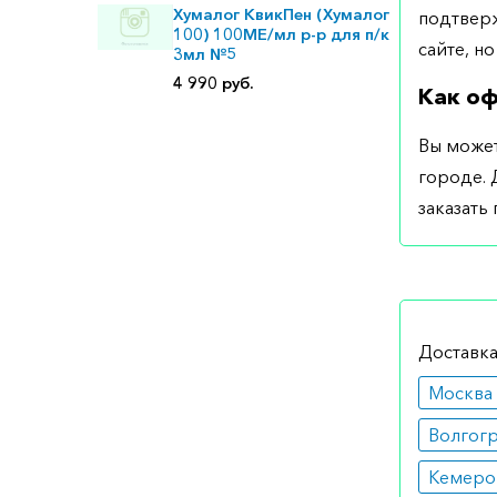
Хумалог КвикПен (Хумалог
подтверж
100) 100МЕ/мл р-р для п/к
сайте, но
3мл №5
4 990 руб.
Как оф
Вы может
городе. 
заказать
Доставка
Москва
Волгог
Кемеро