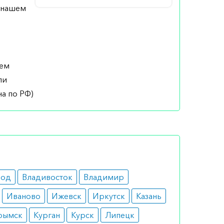
а нашем
шем
ли
а по РФ)
род
Владивосток
Владимир
Иваново
Ижевск
Иркутск
Казань
рымск
Курган
Курск
Липецк