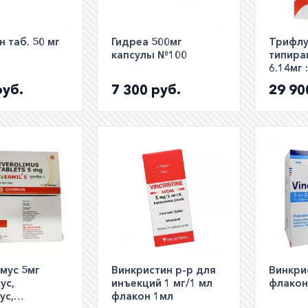
 таб. 50 мг
Гидреа 500мг
Трифл
капсулы №100
типира
6.14мг 
полный 
руб.
7 300 руб.
29 90
Tipana
мус 5мг
Винкристин р-р для
Винкри
ус,
инъекций 1 мг/1 мл
флакон
ус,
флакон 1мл