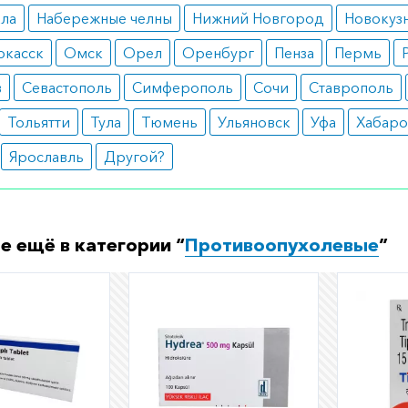
ала
Набережные челны
Нижний Новгород
Новокуз
ркасск
Омск
Орел
Оренбург
Пенза
Пермь
в
Севастополь
Симферополь
Сочи
Ставрополь
Тольятти
Тула
Тюмень
Ульяновск
Уфа
Хабаро
Ярославль
Другой?
е ещё в категории “
Противоопухолевые
”