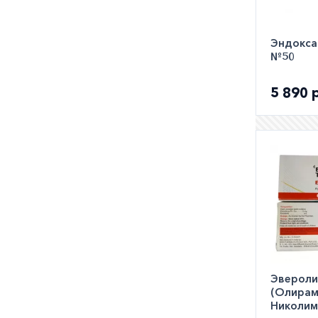
Эндоксан
№50
5 890 
Эвероли
(Олирам
Николим