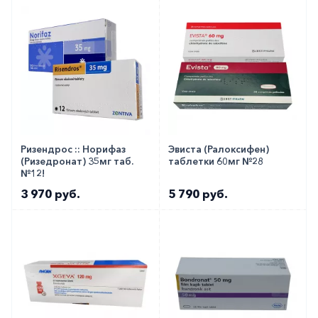
Вы можете заказать препарат с доставкой в
аптеку-партнёра в вашем городе. Для этого Вы
можете оформить бронирование на сайте или
заказать по телефону
8 800 301 52 86
(бесплатно
с любого телефона по РФ)
Ризендрос :: Норифаз
Эвиста (Ралоксифен)
(Ризедронат) 35мг таб.
таблетки 60мг №28
№12!
3 970 руб.
5 790 руб.