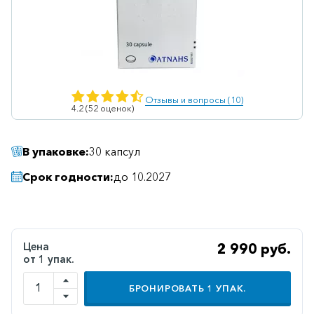
Ветеринарные
Витаминные
Гематологические
Гепатит
Отзывы и вопросы (10)
4.2 (52 оценок)
Гепатопротекторы
Гинекология
В упаковке:
30 капсул
Гомеопатические
Срок годности:
до 10.2027
Гормональные
Дерматологические
Диабетические
Цена
2 990 руб.
от 1 упак.
Желудочно-
кишечные
БРОНИРОВАТЬ
1
УПАК.
Иммунодепрессанты