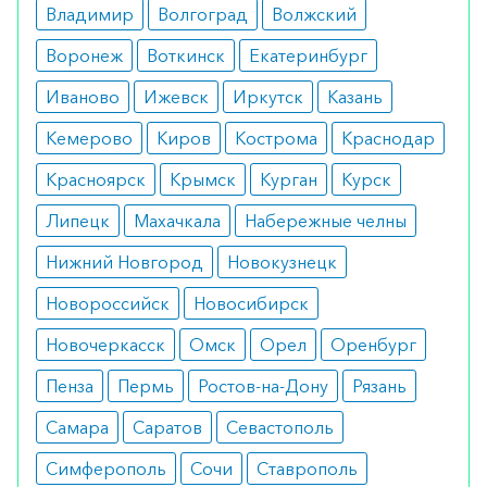
Владимир
Волгоград
Волжский
Противопоказания
Воронеж
Воткинск
Екатеринбург
Медпрепарат не может быть показан людям с
Иваново
Ижевск
Иркутск
Казань
высокой чувствительность к его составляющим,
Кемерово
Киров
Кострома
Краснодар
в комплексе с другими препаратами,
Красноярск
Крымск
Курган
Курск
регулирующими баланс кальция.
Противопоказания — подозрения на избыток
Липецк
Махачкала
Набережные челны
витамина, неправильный обмен кальция и его
Нижний Новгород
Новокузнецк
повышенное содержание в крови, печеночная
или почечная недостаточность.
Новороссийск
Новосибирск
Новочеркасск
Омск
Орел
Оренбург
Побочные эффекты
Пенза
Пермь
Ростов-на-Дону
Рязань
Во время использования капсул вероятно
Самара
Саратов
Севастополь
избыточное количество кальция. Наиболее
частые побочные симптомы — головная боль,
Симферополь
Сочи
Ставрополь