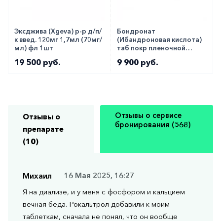
Эксджива (Xgeva) р-р д/п/
Бондронат
к введ. 120мг 1,7мл (70мг/
(Ибандроновая кислота)
мл) фл 1шт
таб покр пленочной
оболочкой 50мг 28шт
19 500 руб.
9 900 руб.
Отзывы о сервисе
Отзывы о
бронирования (568)
препарате
(10)
Михаил
16 Мая 2025, 16:27
Я на диализе, и у меня с фосфором и кальцием
вечная беда. Рокальтрол добавили к моим
таблеткам, сначала не понял, что он вообще