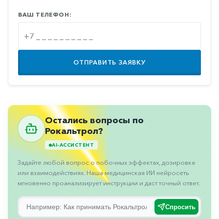
Противовоспалительные
ВАШ ТЕЛЕФОН:
Противогрибковые
Противоопухолевые
Противоподагрические
ОТПРАВИТЬ ЗАЯВКУ
Противорвотные
Противоэпилептические
Прочее
Остались вопросы по
Пульмонология
Рокальтрол?
Сердечные
AI-АССИСТЕНТ
Задайте любой вопрос о побочных эффектах, дозировке
Сосудистые
или взаимодействиях. Наша медицинская ИИ нейросеть
Тромбозы
мгновенно проанализирует инструкции и даст точный ответ.
Урология
Спросить
Ухо-