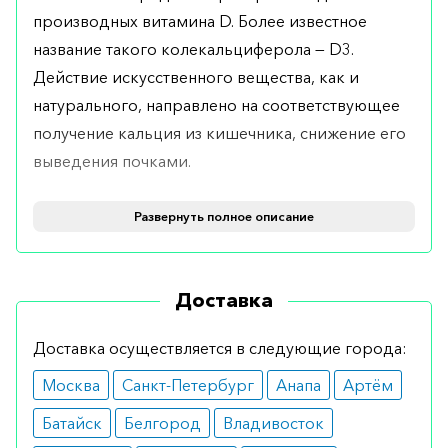
производных витамина D. Более известное
название такого колекальциферола — D3.
Действие искусственного вещества, как и
натурального, направлено на соответствующее
получение кальция из кишечника, снижение его
выведения почками.
Показания
Развернуть полное описание
Медицинское средство показано пациентам,
страдающим заболеваниями костей (при
Доставка
необходимости периодического промывания
крови). Показания для применения препарата —
Доставка осуществляется в следующие города:
недостаточное содержание витамина D в
Москва
Санкт-Петербург
Анапа
Артём
детском возрасте, обусловленное дефицитом
паратиреоидного гормона, нарушением работы
Батайск
Белгород
Владивосток
паращитовидных желез.