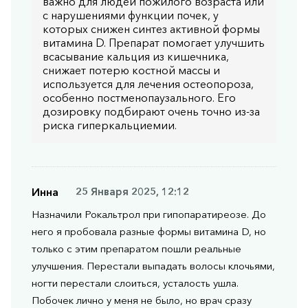
важно для людей пожилого возраста или
с нарушениями функции почек, у
которых снижен синтез активной формы
витамина D. Препарат помогает улучшить
всасывание кальция из кишечника,
снижает потерю костной массы и
используется для лечения остеопороза,
особенно постменопаузального. Его
дозировку подбирают очень точно из-за
риска гиперкальциемии.
Инна
25 Января 2025, 12:12
Назначили Рокальтрол при гипопаратиреозе. До
него я пробовала разные формы витамина D, но
только с этим препаратом пошли реальные
улучшения. Перестали выпадать волосы клочьями,
ногти перестали слоиться, усталость ушла.
Побочек лично у меня не было, но врач сразу