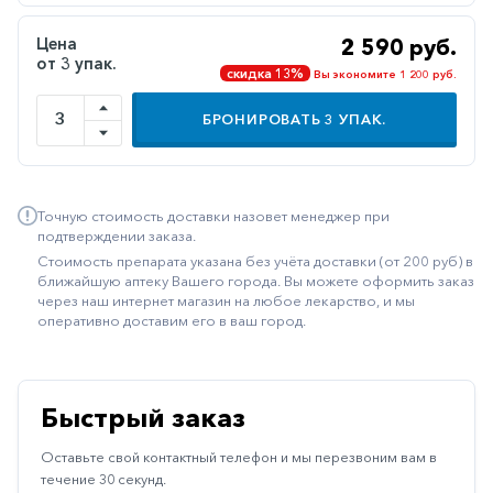
Иммуностимуляторы
Цена
2 590 руб.
от 3 упак.
Климактерические
скидка 13%
Вы экономите 1 200 руб.
Метаболизм
БРОНИРОВАТЬ
3
УПАК.
Минеральный
обмен
Наружные
Точную стоимость доставки назовет менеджер при
средства
подтверждении заказа.
Стоимость препарата указана без учёта доставки (от 200 руб) в
Неврологические
ближайшую аптеку Вашего города. Вы можете оформить заказ
через наш интернет магазин на любое лекарство, и мы
Остеопороз
оперативно доставим его в ваш город.
Офтальмология
Паркинсон
Быстрый заказ
Противоаллергические
Оставьте свой контактный телефон и мы перезвоним вам в
Противовирусные
течение 30 секунд.