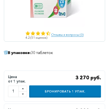
Ветеринарные
Витаминные
Гематологические
Гепатит
Отзывы и вопросы (0)
4.2 (51 оценок)
Гепатопротекторы
Гинекология
В упаковке:
30 таблеток
Гомеопатические
Гормональные
Дерматологические
Цена
3 270 руб.
от 1 упак.
Диабетические
БРОНИРОВАТЬ
1
УПАК.
Желудочно-
кишечные
Иммунодепрессанты