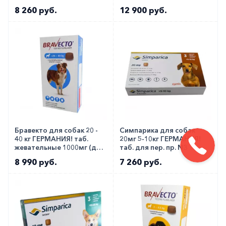
средних пород) N1
(очень крупных пород)
8 260 руб.
12 900 руб.
№1
Бравекто для собак 20 -
Симпарика для собак
40 кг ГЕРМАНИЯ! таб.
20мг 5-10кг ГЕРМАНИЯ!
жевательные 1000мг (для
таб. для пер. пр. N3
крупных пород) №1
8 990 руб.
7 260 руб.