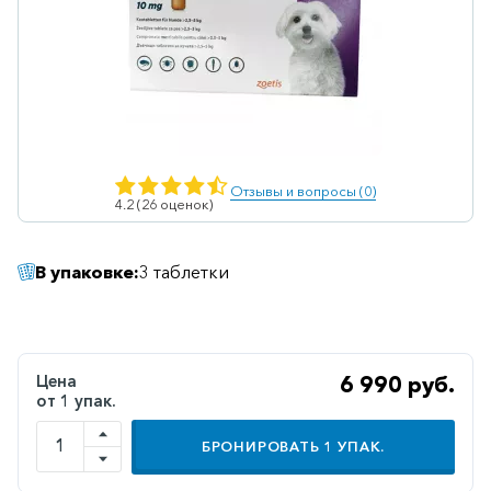
Ветеринарные
Витаминные
Гематологические
Гепатит
Гепатопротекторы
Отзывы и вопросы (0)
4.2 (26 оценок)
Гинекология
Гомеопатические
В упаковке:
3 таблетки
Гормональные
Дерматологические
Диабетические
Цена
6 990 руб.
от 1 упак.
Желудочно-
кишечные
БРОНИРОВАТЬ
1
УПАК.
Иммунодепрессанты