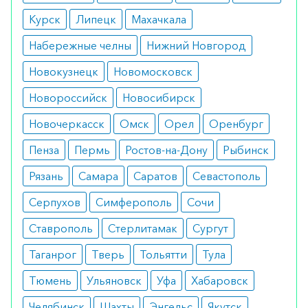
Курск
Липецк
Махачкала
Набережные челны
Нижний Новгород
Новокузнецк
Новомосковск
Новороссийск
Новосибирск
Новочеркасск
Омск
Орел
Оренбург
Пенза
Пермь
Ростов-на-Дону
Рыбинск
Рязань
Самара
Саратов
Севастополь
Серпухов
Симферополь
Сочи
Ставрополь
Стерлитамак
Сургут
Таганрог
Тверь
Тольятти
Тула
Тюмень
Ульяновск
Уфа
Хабаровск
Челябинск
Шахты
Энгельс
Якутск