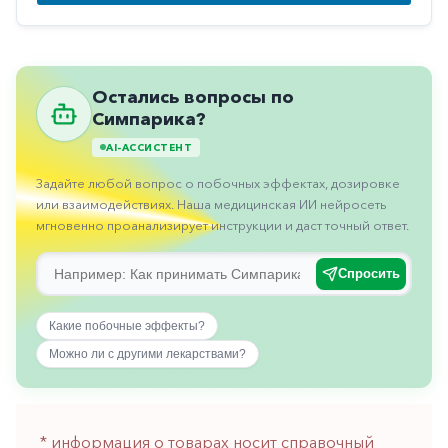
Противовоспалительные
Противогрибковые
Противоопухолевые
Остались вопросы по
Симпарика?
Противоподагрические
AI-АССИСТЕНТ
Противорвотные
Задайте любой вопрос о побочных эффектах, дозировке
Противоэпилептические
или взаимодействиях. Наша медицинская ИИ нейросеть
мгновенно проанализирует инструкции и даст точный ответ.
Прочее
Пульмонология
Спросить
Сердечные
Какие побочные эффекты?
Сосудистые
Можно ли с другими лекарствами?
Тромбозы
Урология
* информация о товарах носит справочный
Ухо-