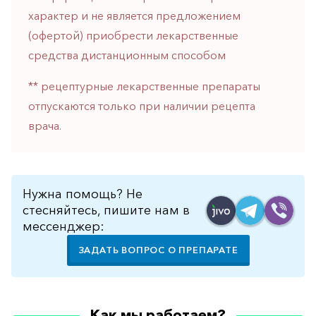
горло-
характер и не является предложением
нос
(офертой) приобрести лекарственные
Хирургия
средства дистанционным способом
Щитовидная
** рецептурные лекарственные препараты
железа
отпускаются только при наличии рецепта
врача.
Нужна помощь? Не
стесняйтесь, пишите нам в
мессенджер:
ЗАДАТЬ ВОПРОС О ПРЕПАРАТЕ
Как мы работаем?