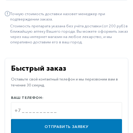
Иммуностимуляторы
Точную стоимость доставки назовет менеджер при
Климактерические
подтверждении заказа.
Стоимость препарата указана без учёта доставки (от 200 руб) в
Метаболизм
ближайшую аптеку Вашего города. Вы можете оформить заказ
через наш интернет магазин на любое лекарство, и мы
Минеральный
оперативно доставим его в ваш город.
обмен
Наружные
средства
Быстрый заказ
Неврологические
Оставьте свой контактный телефон и мы перезвоним вам в
Остеопороз
течение 30 секунд.
Офтальмология
ВАШ ТЕЛЕФОН:
Паркинсон
Противоаллергические
Противовирусные
ОТПРАВИТЬ ЗАЯВКУ