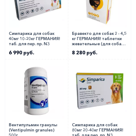
Симпарика для собак
Бравекто для собак 2 - 4,5
40мг 10-20кг ГЕРМАНИЯ!
кг ГЕРМАНИЯ! таблетки
таб. для пер. пр. N3
жевательные (для собак
очень мелких пород)
6 990 руб.
8 280 руб.
112,5мг №1
Вентипульмин гранулы
Симпарика для собак
(Ventipulmin granules)
80мг 20-40кг ГЕРМАНИЯ!
500г
таб. для пер. пр. N3