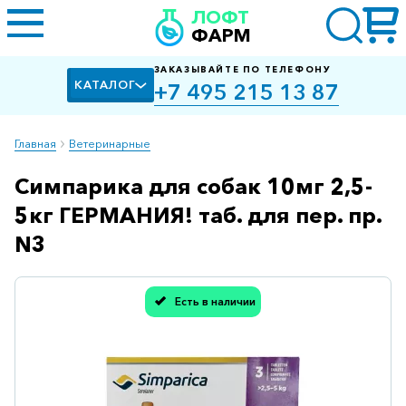
ЛОФТ
ФАРМ
ЗАКАЗЫВАЙТЕ ПО ТЕЛЕФОНУ
КАТАЛОГ
+7 495 215 13 87
Главная
Ветеринарные
Симпарика для собак 10мг 2,5-
Алкоголизм,
курение
5кг ГЕРМАНИЯ! таб. для пер. пр.
Альцгеймера
N3
болезнь
Антибактериальные
Есть в наличии
Спасибо, мы учли Вашу оценку!
Артроз
Биологически
активные
добавки