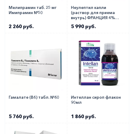
в начале терапевтического курса в него следует
Мелипрамин таб. 25 мг
Неулептил капли
включить успокоительное средство.
Имипрамин №50
(раствор для приема
внутрь) ФРАНЦИЯ 4%
Медики о препарате
30мл!!
2 260 руб.
5 990 руб.
Рецептурный препарат, согласно отзывам врачей
и пациентов, относится к наиболее часто
используемым антидепрессантам. Лекарство
активно применяется для исключения
стрессовых реакций организма беременными,
кормящими женщинами, взрослыми людьми,
которые управляют механизмами и водят
автотранспорт.
Гамалате (В6) табл. №60
Интеллан сироп флакон
90мл
Как оформить заказ?
5 760 руб.
1 860 руб.
Вы можете заказать препарат с доставкой в
аптеку-партнёра в вашем городе. Для этого Вы