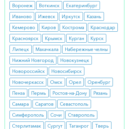
Воронеж
Воткинск
Екатеринбург
индивидуальная непереносимость активного
или вспомогательных компонентов состава. К
Иваново
Ижевск
Иркутск
Казань
противопоказаниям также относятся: тяжелая
Кемерово
Киров
Кострома
Краснодар
степень почечной, печеночной недостаточности,
Красноярск
Крымск
Курган
Курск
отравления (алкогольные, лекарственные),
склонность к судорогам.
Липецк
Махачкала
Набережные челны
Побочные эффекты
Нижний Новгород
Новокузнецк
Новороссийск
Новосибирск
Во время приема препарата могут возникать
нежелательные симптомы. Наиболее
Новочеркасск
Омск
Орел
Оренбург
распространенными у пациентов побочными
Пенза
Пермь
Ростов-на-Дону
Рязань
эффектами считаются такие, как
Самара
Саратов
Севастополь
головокружение, расстройства ЖКТ, головная
боль, слабость, у мужчин — задержка эякуляции.
Симферополь
Сочи
Ставрополь
Режим дозирования
Стерлитамак
Сургут
Таганрог
Тверь