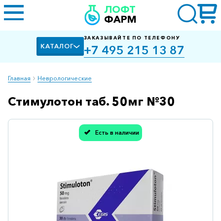
ЛОФТ
ФАРМ
ЗАКАЗЫВАЙТЕ ПО ТЕЛЕФОНУ
КАТАЛОГ
+7 495 215 13 87
Главная
Неврологические
Стимулотон таб. 50мг №30
Алкоголизм,
курение
Альцгеймера
Есть в наличии
болезнь
Спасибо, мы учли Вашу оценку!
Антибактериальные
Артроз
Биологически
активные
добавки