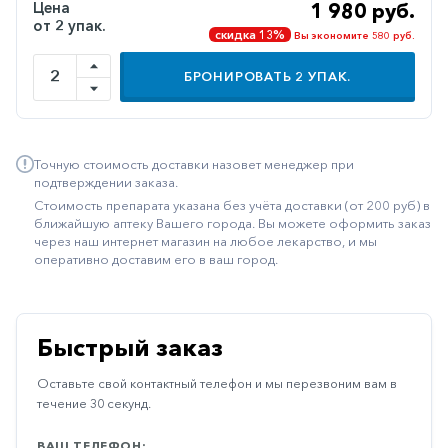
Цена
1 980 руб.
Иммуностимуляторы
от 2 упак.
скидка 13%
Вы экономите 580 руб.
Климактерические
БРОНИРОВАТЬ
2
УПАК.
Метаболизм
Минеральный
обмен
Точную стоимость доставки назовет менеджер при
подтверждении заказа.
Наружные
Стоимость препарата указана без учёта доставки (от 200 руб) в
средства
ближайшую аптеку Вашего города. Вы можете оформить заказ
через наш интернет магазин на любое лекарство, и мы
Неврологические
оперативно доставим его в ваш город.
Остеопороз
Офтальмология
Быстрый заказ
Паркинсон
Оставьте свой контактный телефон и мы перезвоним вам в
Противоаллергические
течение 30 секунд.
Противовирусные
ВАШ ТЕЛЕФОН: