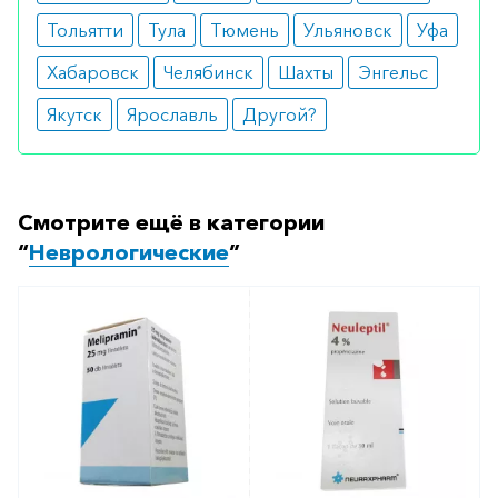
Тольятти
Тула
Тюмень
Ульяновск
Уфа
Дозировка и длительность приема
таблетированного лекарственного средства
Хабаровск
Челябинск
Шахты
Энгельс
рассчитывается лечащими врачами зависимо от
Якутск
Ярославль
Другой?
выявленного ранее заболевания. Стандартная
суточная доза — 25-50 мг (0,5-1 таб.). Увеличение
количества применяемого препарата в сутки
при необходимости возможно до 200 мг (4 таб.).
Смотрите ещё в категории
“
Неврологические
”
Особые указания
В начальной фазе терапии посредством
медпрепарата проявляется только
стимулирующее действие. Позволяющий
улучшить настроение эффект становится заметен
несколько позже. Исходя из этого факта при
лечении пациентов с суицидальным состоянием