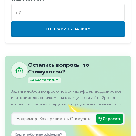
Противовоспалительные
Противогрибковые
Противоопухолевые
ОТПРАВИТЬ ЗАЯВКУ
Противоподагрические
Противорвотные
Противоэпилептические
Остались вопросы по
Прочее
Стимулотон?
Пульмонология
AI-АССИСТЕНТ
Сердечные
Задайте любой вопрос о побочных эффектах, дозировке
или взаимодействиях. Наша медицинская ИИ нейросеть
Сосудистые
мгновенно проанализирует инструкции и даст точный ответ.
Тромбозы
Спросить
Урология
Ухо-
Какие побочные эффекты?