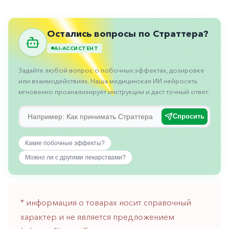
Противовоспалительные
Противогрибковые
Остались вопросы по Страттера?
Противоопухолевые
AI-АССИСТЕНТ
Противоподагрические
Задайте любой вопрос о побочных эффектах, дозировке
Противорвотные
или взаимодействиях. Наша медицинская ИИ нейросеть
мгновенно проанализирует инструкции и даст точный ответ.
Противоэпилептические
Прочее
Спросить
Пульмонология
Какие побочные эффекты?
Сердечные
Можно ли с другими лекарствами?
Сосудистые
Тромбозы
* информация о товарах носит справочный
Урология
характер и не является предложением
Ухо-