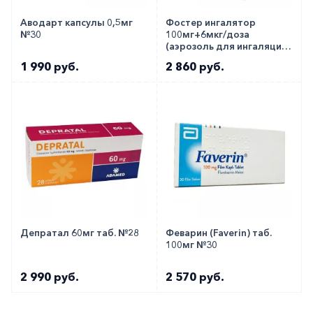
Аводарт капсулы 0,5мг
Фостер ингалятор
№30
100мг+6мкг/доза
(аэрозоль для ингаляций)
№120
1 990 руб.
2 860 руб.
Депратал 60мг таб. №28
Феварин (Faverin) таб.
100мг №30
2 990 руб.
2 570 руб.