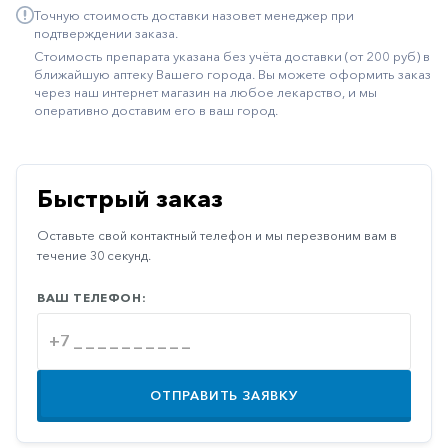
Точную стоимость доставки назовет менеджер при
Иммуностимуляторы
подтверждении заказа.
Стоимость препарата указана без учёта доставки (от 200 руб) в
Климактерические
ближайшую аптеку Вашего города. Вы можете оформить заказ
через наш интернет магазин на любое лекарство, и мы
Метаболизм
оперативно доставим его в ваш город.
Минеральный
обмен
Наружные
Быстрый заказ
средства
Оставьте свой контактный телефон и мы перезвоним вам в
Неврологические
течение 30 секунд.
Остеопороз
ВАШ ТЕЛЕФОН:
Офтальмология
Паркинсон
Противоаллергические
ОТПРАВИТЬ ЗАЯВКУ
Противовирусные