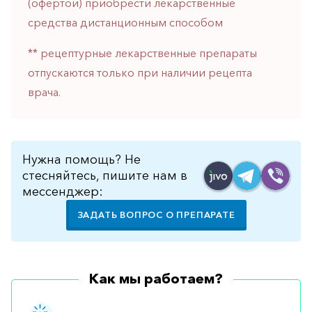
(офертой) приобрести лекарственные
горло-
средства дистанционным способом
нос
Хирургия
** рецептурные лекарственные препараты
отпускаются только при наличии рецепта
Щитовидная
железа
врача.
Нужна помощь? Не
стесняйтесь, пишите нам в
мессенджер:
ЗАДАТЬ ВОПРОС О ПРЕПАРАТЕ
Как мы работаем?