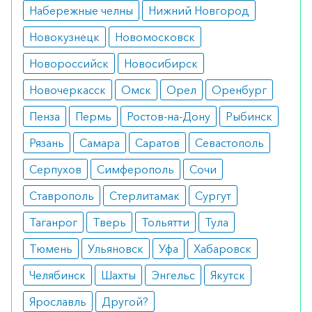
Набережные челны
Нижний Новгород
Принимают одни раз в сутки. В некоторых
Новокузнецк
Новомосковск
случаях допускается повышение суточной
дозировки до двух капсул.
Новороссийск
Новосибирск
Особые указания
Новочеркасск
Омск
Орел
Оренбург
Пенза
Пермь
Ростов-на-Дону
Рыбинск
Не относится к производным Амфетамина и не
вызывает синдрома отмены.
Рязань
Самара
Саратов
Севастополь
Медики о препарате
Серпухов
Симферополь
Сочи
Ставрополь
Стерлитамак
Сургут
Врачи отмечают препарат как особенно
выгодный, не требующий плавного снижения
Таганрог
Тверь
Тольятти
Тула
дозировки и при этом высокоэффективного в
Тюмень
Ульяновск
Уфа
Хабаровск
плане лечения СДВГ.
Челябинск
Шахты
Энгельс
Якутск
Как оформить заказ?
Ярославль
Другой?