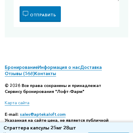
ОТПРАВИТЬ
Бронирование
Информация о нас
Доставка
Отзывы (568)
Контакты
© 2026 Все права сохранены и принадлежат
Сервису бронирования "Лофт-Фарм"
Карта сайта
E-mail:
sales@aptekaloft.com
Указанная на сайте цена, не является публичной
офертой, а всего лишь отображает среднюю стоимость
Страттера капсулы 25мг 28шт
посредством бронирования в аптеке (по данным нашего