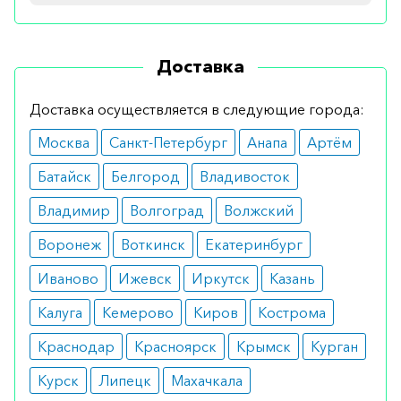
детей старше шести лет.
Противопоказания
Доставка
При грамотном подборе дозировки хорошо
Доставка осуществляется в следующие города:
переносится. Возможным ограничением будут
Москва
Санкт-Петербург
Анапа
Артём
тяжелые поражения сердца и повышенная
чувствительность к компонентам.
Батайск
Белгород
Владивосток
Побочные эффекты
Владимир
Волгоград
Волжский
Воронеж
Воткинск
Екатеринбург
Применение капсул не вызывает никаких
побочных эффектов. В то же время, планируя
Иваново
Ижевск
Иркутск
Казань
использовать для проведения длительной
Калуга
Кемерово
Киров
Кострома
терапии, следует быть готовым к
Краснодар
Красноярск
Крымск
Курган
возникновению отклонений со стороны ЖКТ.
Курск
Липецк
Махачкала
Режим дозирования