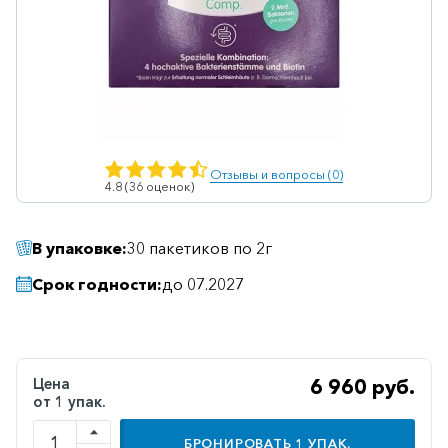
Ветеринарные
Витаминные
Гематологические
Гепатит
Гепатопротекторы
Отзывы и вопросы (0)
4.8 (36 оценок)
Гинекология
Гомеопатические
В упаковке:
30 пакетиков по 2г
Гормональные
Срок годности:
до 07.2027
Дерматологические
Диабетические
Желудочно-
Цена
6 960 руб.
кишечные
от 1 упак.
Иммунодепрессанты
БРОНИРОВАТЬ
1
УПАК.