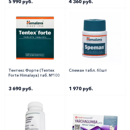
5 990 руб.
4 360 руб.
с любого телефона по РФ)
Тентекс Форте (Tentex
Спеман табл. 60шт
Forte Himalaya) таб. №100
3 690 руб.
1 970 руб.