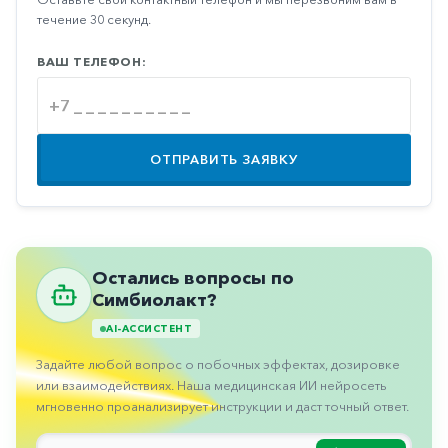
Противовоспалительные
течение 30 секунд.
Противогрибковые
ВАШ ТЕЛЕФОН:
Противоопухолевые
Противоподагрические
Противорвотные
ОТПРАВИТЬ ЗАЯВКУ
Противоэпилептические
Прочее
Пульмонология
Остались вопросы по
Симбиолакт?
Сердечные
AI-АССИСТЕНТ
Сосудистые
Задайте любой вопрос о побочных эффектах, дозировке
Тромбозы
или взаимодействиях. Наша медицинская ИИ нейросеть
Урология
мгновенно проанализирует инструкции и даст точный ответ.
Ухо-