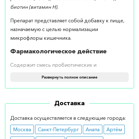
биотин (витамин Н).
Препарат представляет собой добавку к пище,
назначаемую с целью нормализации
микрофлоры кишечника.
Фармакологическое действие
Содержит смесь пробиотических и
молочнокислых микроорганизмов. Под
Развернуть полное описание
влиянием компонентов наблюдается улучшение
микрофлоры кишечника и функции органа.
Одновременно с этим создаются условия,
Доставка
неблагоприятные для развития патогенной
флоры что является профилактикой
Доставка осуществляется в следующие города:
заболеваний. Средство помогает переваривать
Москва
Санкт-Петербург
Анапа
Артём
белки и улучшает всасывание полезных веществ.