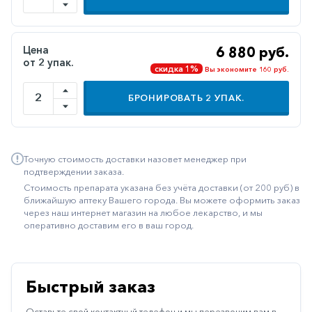
Иммуностимуляторы
Климактерические
Цена
6 880 руб.
от 2 упак.
Метаболизм
скидка 1%
Вы экономите 160 руб.
Минеральный
БРОНИРОВАТЬ
2
УПАК.
обмен
Наружные
средства
Точную стоимость доставки назовет менеджер при
Неврологические
подтверждении заказа.
Стоимость препарата указана без учёта доставки (от 200 руб) в
Остеопороз
ближайшую аптеку Вашего города. Вы можете оформить заказ
через наш интернет магазин на любое лекарство, и мы
Офтальмология
оперативно доставим его в ваш город.
Паркинсон
Противоаллергические
Быстрый заказ
Противовирусные
Оставьте свой контактный телефон и мы перезвоним вам в