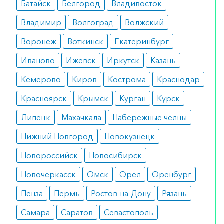
Батайск
Белгород
Владивосток
Показания
Владимир
Волгоград
Волжский
Рекомендуется как взрослым, так и детям для
Воронеж
Воткинск
Екатеринбург
нормализации работы кишечника на фоне
Иваново
Ижевск
Иркутск
Казань
хронических патологий, приема антибиотиков,
сульфаниламидов, язвенного колита, болезни
Кемерово
Киров
Кострома
Краснодар
Крона и так далее.
Красноярск
Крымск
Курган
Курск
Противопоказания
Липецк
Махачкала
Набережные челны
Препарат не имеет противопоказаний, кроме
Нижний Новгород
Новокузнецк
индивидуальной непереносимости
Новороссийск
Новосибирск
компонентов.
Новочеркасск
Омск
Орел
Оренбург
Побочные эффекты
Пенза
Пермь
Ростов-на-Дону
Рязань
Средство оказывает только положительное
Самара
Саратов
Севастополь
влияние и не вызывает побочных эффектов.