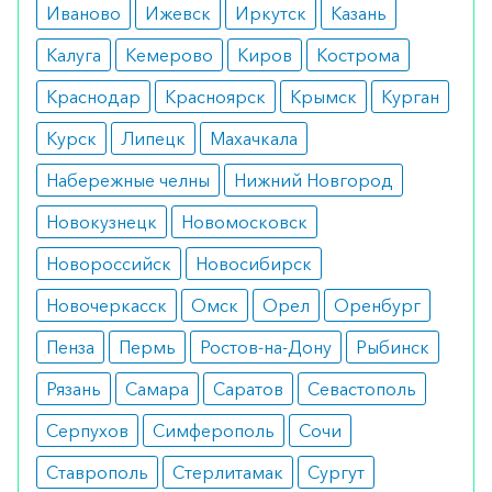
Иваново
Ижевск
Иркутск
Казань
Калуга
Кемерово
Киров
Кострома
Краснодар
Красноярск
Крымск
Курган
Курск
Липецк
Махачкала
Набережные челны
Нижний Новгород
Новокузнецк
Новомосковск
Новороссийск
Новосибирск
Новочеркасск
Омск
Орел
Оренбург
Пенза
Пермь
Ростов-на-Дону
Рыбинск
Рязань
Самара
Саратов
Севастополь
Серпухов
Симферополь
Сочи
Ставрополь
Стерлитамак
Сургут