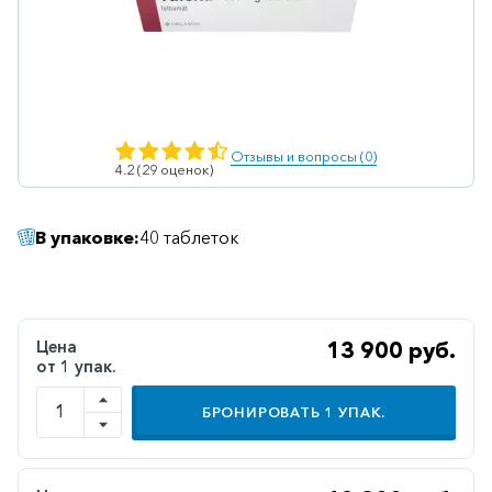
Ветеринарные
Витаминные
Гематологические
Гепатит
Отзывы и вопросы (0)
4.2 (29 оценок)
Гепатопротекторы
Гинекология
В упаковке:
40 таблеток
Гомеопатические
Гормональные
Дерматологические
Цена
13 900 руб.
от 1 упак.
Диабетические
БРОНИРОВАТЬ
1
УПАК.
Желудочно-
кишечные
Иммунодепрессанты