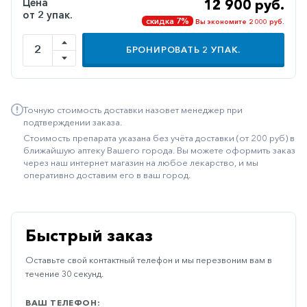
Цена
12 900 руб.
от 2 упак.
Иммуностимуляторы
скидка 7%
Вы экономите 2 000 руб.
Климактерические
БРОНИРОВАТЬ
2
УПАК.
Метаболизм
Минеральный
обмен
Точную стоимость доставки назовет менеджер при
подтверждении заказа.
Наружные
Стоимость препарата указана без учёта доставки (от 200 руб) в
средства
ближайшую аптеку Вашего города. Вы можете оформить заказ
через наш интернет магазин на любое лекарство, и мы
Неврологические
оперативно доставим его в ваш город.
Остеопороз
Офтальмология
Быстрый заказ
Паркинсон
Оставьте свой контактный телефон и мы перезвоним вам в
Противоаллергические
течение 30 секунд.
Противовирусные
ВАШ ТЕЛЕФОН: