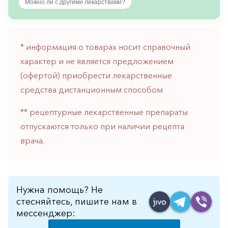
Можно ли с другими лекарствами?
горло-
нос
Хирургия
* информация о товарах носит справочный
Щитовидная
характер и не является предложением
железа
(офертой) приобрести лекарственные
средства дистанционным способом
** рецептурные лекарственные препараты
отпускаются только при наличии рецепта
врача.
Нужна помощь? Не
стесняйтесь, пишите нам в
мессенджер: