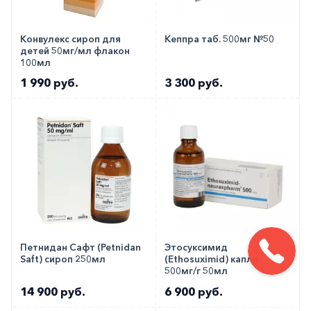
Конвулекс сироп для
Кеппра таб. 500мг №50
детей 50мг/мл флакон
100мл
1 990 руб.
3 300 руб.
Петнидан Сафт (Petnidan
Этосуксимид
Saft) сироп 250мл
(Ethosuximid) капли
500мг/г 50мл
14 900 руб.
6 900 руб.