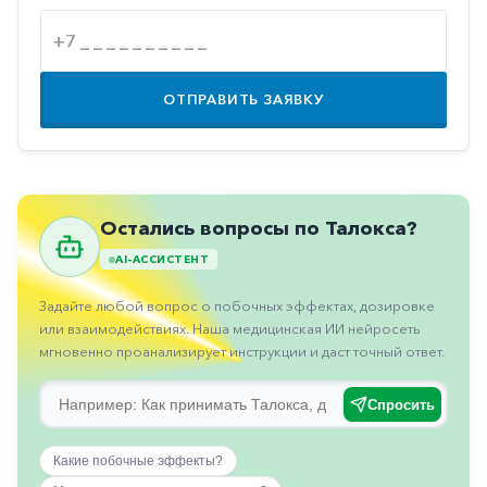
Противовоспалительные
Противогрибковые
Противоопухолевые
ОТПРАВИТЬ ЗАЯВКУ
Противоподагрические
Противорвотные
Противоэпилептические
Остались вопросы по Талокса?
Прочее
AI-АССИСТЕНТ
Пульмонология
Задайте любой вопрос о побочных эффектах, дозировке
Сердечные
или взаимодействиях. Наша медицинская ИИ нейросеть
мгновенно проанализирует инструкции и даст точный ответ.
Сосудистые
Тромбозы
Спросить
Урология
Какие побочные эффекты?
Ухо-