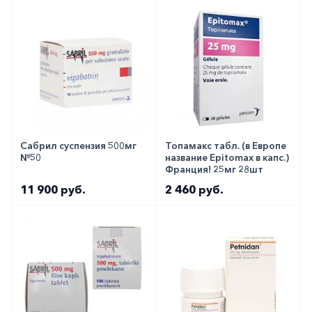
Сабрил суспензия 500мг
Топамакс табл. (в Европе
№50
название Epitomax в капс.)
Франция! 25мг 28шт
11 900 руб.
2 460 руб.