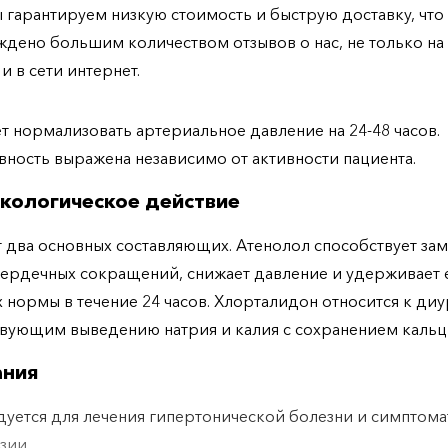
ы гарантируем низкую стоимость и быструю доставку, что
дено большим количеством отзывов о нас, не только н
 и в сети интернет.
т нормализовать артериальное давление на 24-48 часов.
ность выражена независимо от активности пациента.
кологическое действие
 два основных составляющих. Атенолол способствует з
сердечных сокращений, снижает давление и удерживает 
 нормы в течение 24 часов. Хлорталидон относится к ди
вующим выведению натрия и калия с сохранением кальц
ания
уется для лечения гипертонической болезни и симптом
зии.