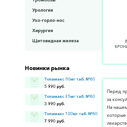
Урология
Ухо-горло-нос
Хирургия
Щитовидная железа
БРОНИ
Новинки рынка
Топамакс 50мг таб. №60
5 990 руб.
Перед п
Топамакс 25мг таб. №60
за консу
3 990 руб.
На нашем
Топамакс 100мг таб. №60
которые 
7 990 руб.
лекарств