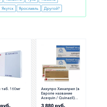
Якутск
Ярославль
Другой?
шем
ли
а по РФ)
 таб. 160мг
Аккупро Хинаприл (в
Европе название
Acequin / Quinazil)
таб. 20мг №28
 руб.
3 880 руб.