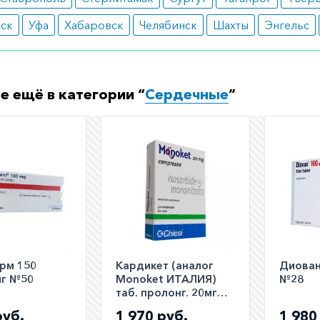
анализы для оценки их функции.
вск
Уфа
Хабаровск
Челябинск
Шахты
Энгельс
и о препарате
сты подтверждают высокую эффективность лекарства и
тельность его действия в лечении гипертонии.
е ещё в категории “
Сердечные
”
ормить заказ?
е заказать препарат с доставкой в аптеку-партнёра в ва
Для этого Вы можете оформить бронирование на сайте и
 по телефону
8 800 301 52 86
(бесплатно с любого телефон
рм 150
Кардикет (аналог
Диован
мг №50
Monoket ИТАЛИЯ)
№28
таб. пролонг. 20мг
№50
руб.
1 970 руб.
1 980