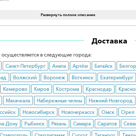
вопоказания
Развернуть полное описание
справляется с поставленной задачей и мягко снижает АД. 
го не следует применять при хронической сердечной
Доставка
очности и на фоне кардиогенного шока.
ные эффекты
 осуществляется в следующие города:
Санкт-Петербург
Анапа
Артём
Батайск
Белго
ереносится пациентами. В крайне редких случаях отмеча
дия и головокружение, что может указывать на передоз
рад
Волжский
Воронеж
Воткинск
Екатеринбург
Кемерово
Киров
Кострома
Краснодар
Красно
 дозирования
Махачкала
Набережные челны
Нижний Новгород
уется принимать в утреннее время по одной таблетке в с
ссийск
Новосибирск
Новочеркасск
Омск
Орел
е указания
на-Дону
Рыбинск
Рязань
Самара
Саратов
Сева
с нарушением выделительной функции почек следует р
Ставрополь
Стерлитамак
Сургут
Таганрог
Твер