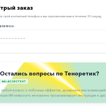
трый заказ
е свой контактный телефон и мы перезвоним вам в течение 30 секунд.
ЕЛЕФОН:
Остались вопросы по Теноретик?
AI-АССИСТЕНТ
 любой вопрос о побочных эффектах, дозировке или взаимодейс
ская ИИ нейросеть мгновенно проанализирует инструкции и даст