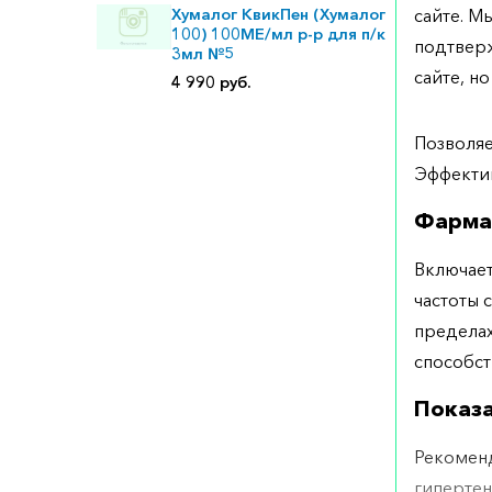
Хумалог КвикПен (Хумалог
сайте. М
100) 100МЕ/мл р-р для п/к
подтверж
3мл №5
сайте, но
4 990 руб.
Позволяе
Эффектив
Фарма
Включает
частоты 
пределах
способст
Показ
Рекоменд
гипертен