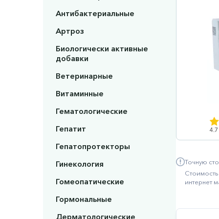
Антибактериальные
Артроз
Биологически активные
добавки
Ветеринарные
Витаминные
Гематологические
Гепатит
4.7
Гепатопротекторы
Точную сто
Гинекология
Стоимость 
Гомеопатические
интернет м
Гормональные
Дерматологические