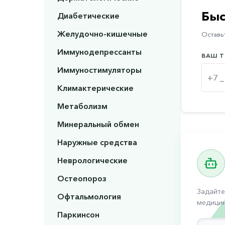
Быс
Диабетические
Желудочно-кишечные
Оставьт
Иммунодепрессанты
ВАШ Т
Иммуностимуляторы
Климактерические
Метаболизм
Минеральный обмен
Наружные средства
Неврологические
Остеопороз
Задайте
Офтальмология
медицин
Паркинсон