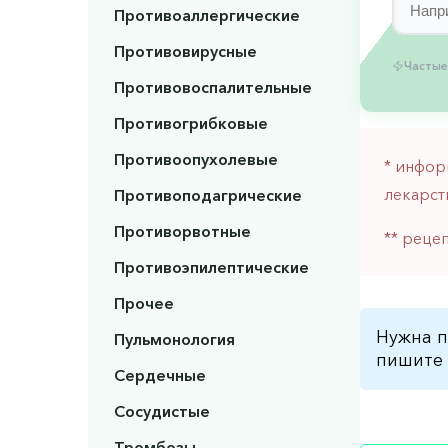
Противоаллергические
Противовирусные
Частые
Противовоспалительные
Противогрибковые
Противоопухолевые
* инфор
лекарст
Противоподагрические
Противорвотные
** реце
Противоэпилептические
Прочее
Нужна п
Пульмонология
пишите 
Сердечные
Сосудистые
Тромбозы