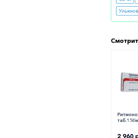
сдавать 
Ульяно
Медик
Специали
продолжи
Смотрит
Как оф
Вы может
городе. 
заказать
Ритмоно
таб.150
2 960 