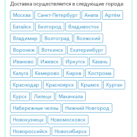
Доставка осуществляется в следующие города:
Суточная доза составляет 8 капсул.
Москва
Санкт-Петербург
Анапа
Артём
Рекомендуется разделить ее на утренний и
Батайск
Белгород
Владивосток
вечерний прием. Курс лечения длится 2–3
месяца.
Владимир
Волгоград
Волжский
Показания
Воронеж
Воткинск
Екатеринбург
Иваново
Ижевск
Иркутск
Казань
острый промиелоцитарный лейкоз.
Калуга
Кемерово
Киров
Кострома
Противопоказания
Краснодар
Красноярск
Крымск
Курган
повышенная чувствительность к
препарату и его компонентам;
Курск
Липецк
Махачкала
беременность и лактация;
одновременный прием ретинола и
Набережные челны
Нижний Новгород
тетрациклинов.
Новокузнецк
Новомосковск
Побочные реакции
Новороссийск
Новосибирск
сердечные аритмии;