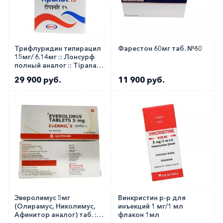
Трифлуридин типирацил
Фарестон 60мг таб. №60
15мг/ 6.14мг :: Лонсурф
полный аналог :: Tipanat
таб. №20
29 900 руб.
11 900 руб.
Эверолимус 5мг
Винкристин р-р для
(Олирамус, Николимус,
инъекций 1 мг/1 мл
Афинитор аналог) таб. ::
флакон 1мл