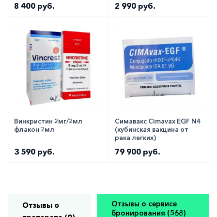
Evermil 5мг №10
8 400 руб.
2 990 руб.
Винкристин 2мг/2мл
Симавакс Cimavax EGF N4
флакон 2мл
(кубинская вакцина от
рака легких)
3 590 руб.
79 900 руб.
Отзывы о сервисе
Отзывы о
бронирования (568)