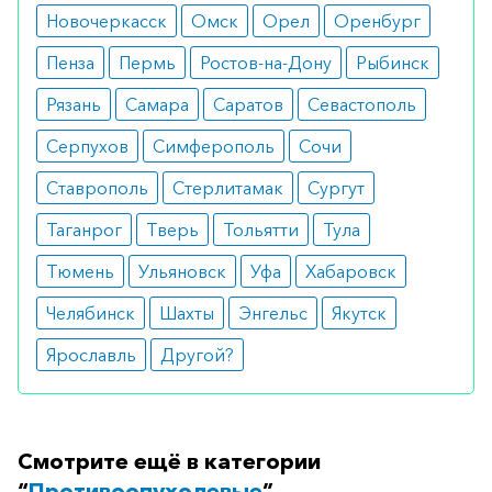
аллергические реакции;
Новочеркасск
Омск
Орел
Оренбург
боль в мышцах;
головокружение, головная боль;
Пенза
Пермь
Ростов-на-Дону
Рыбинск
почечная недостаточность.
Рязань
Самара
Саратов
Севастополь
Аналоги
Серпухов
Симферополь
Сочи
Айрол крем 0,05% 20 г
Ставрополь
Стерлитамак
Сургут
Ретин-А крем
Таганрог
Тверь
Тольятти
Тула
Локацид крем
Тюмень
Ульяновск
Уфа
Хабаровск
Челябинск
Шахты
Энгельс
Якутск
Как оформить заказ?
Ярославль
Другой?
Вы можете заказать препарат с доставкой в
аптеку-партнёра в вашем городе. Для этого Вы
можете оформить бронирование на сайте или
заказать по телефону
8 800 301 52 86
(бесплатно
Смотрите ещё в категории
с любого телефона по РФ)
“
Противоопухолевые
”