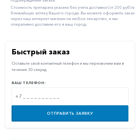
подтверждении заказа.
Иммуностимуляторы
Стоимость препарата указана без учёта доставки (от 200 руб) в
ближайшую аптеку Вашего города. Вы можете оформить заказ
Климактерические
через наш интернет магазин на любое лекарство, и мы
оперативно доставим его в ваш город.
Метаболизм
Минеральный
обмен
Быстрый заказ
Наружные
Оставьте свой контактный телефон и мы перезвоним вам в
средства
течение 30 секунд.
Неврологические
ВАШ ТЕЛЕФОН:
Остеопороз
Офтальмология
Паркинсон
ОТПРАВИТЬ ЗАЯВКУ
Противоаллергические
Противовирусные