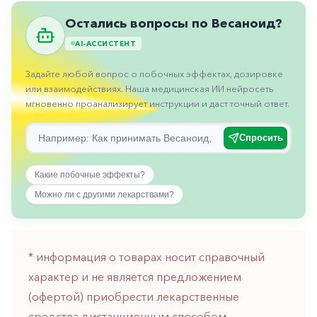
Противовоспалительные
Остались вопросы по Весаноид?
Противогрибковые
AI-АССИСТЕНТ
Противоопухолевые
Задайте любой вопрос о побочных эффектах, дозировке
Противоподагрические
или взаимодействиях. Наша медицинская ИИ нейросеть
мгновенно проанализирует инструкции и даст точный ответ.
Противорвотные
Противоэпилептические
Спросить
Прочее
Какие побочные эффекты?
Пульмонология
Можно ли с другими лекарствами?
Сердечные
Сосудистые
* информация о товарах носит справочный
Тромбозы
характер и не является предложением
Урология
(офертой) приобрести лекарственные
Ухо-
средства дистанционным способом