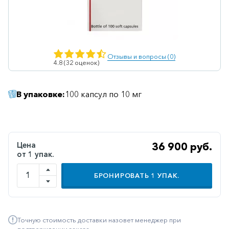
Ветеринарные
Витаминные
Гематологические
Отзывы и вопросы (0)
4.8 (32 оценок)
Гепатит
Гепатопротекторы
В упаковке:
100 капсул по 10 мг
Гинекология
Гомеопатические
Гормональные
Цена
36 900 руб.
от 1 упак.
Дерматологические
Диабетические
БРОНИРОВАТЬ
1
УПАК.
Желудочно-
кишечные
Точную стоимость доставки назовет менеджер при
Иммунодепрессанты