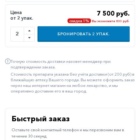
Иммуностимуляторы
Цена
7 500 руб.
от 2 упак.
Климактерические
скидка 5%
Вы экономите 800 руб.
Метаболизм
БРОНИРОВАТЬ
2
УПАК.
Минеральный
обмен
Наружные
Точную стоимость доставки назовет менеджер при
средства
подтверждении заказа.
Стоимость препарата указана без учёта доставки (от 200 руб) в
Неврологические
ближайшую аптеку Вашего города. Вы можете оформить заказ
через наш интернет магазин на любое лекарство, и мы
Остеопороз
оперативно доставим его в ваш город.
Офтальмология
Паркинсон
Быстрый заказ
Противоаллергические
Оставьте свой контактный телефон и мы перезвоним вам в
Противовирусные
течение 30 секунд.