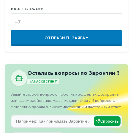
Противовоспалительные
ВАШ ТЕЛЕФОН:
Противогрибковые
Противоопухолевые
Противоподагрические
ОТПРАВИТЬ ЗАЯВКУ
Противорвотные
Противоэпилептические
Прочее
Остались вопросы по Заронтин ?
Пульмонология
AI-АССИСТЕНТ
Сердечные
Задайте любой вопрос о побочных эффектах, дозировке
Сосудистые
или взаимодействиях. Наша медицинская ИИ нейросеть
мгновенно проанализирует инструкции и даст точный ответ.
Тромбозы
Урология
Спросить
Ухо-