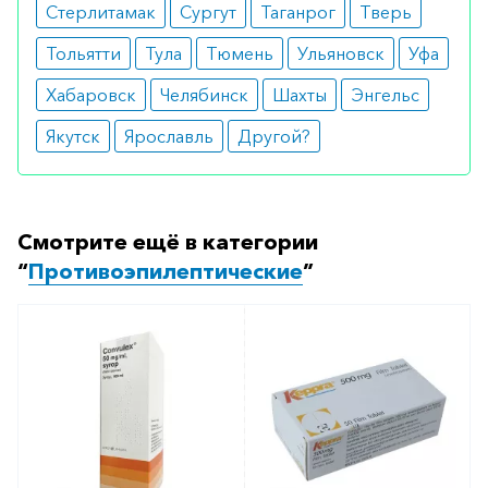
Стерлитамак
Сургут
Таганрог
Тверь
Тольятти
Тула
Тюмень
Ульяновск
Уфа
Хабаровск
Челябинск
Шахты
Энгельс
Якутск
Ярославль
Другой?
Смотрите ещё в категории
“
Противоэпилептические
”