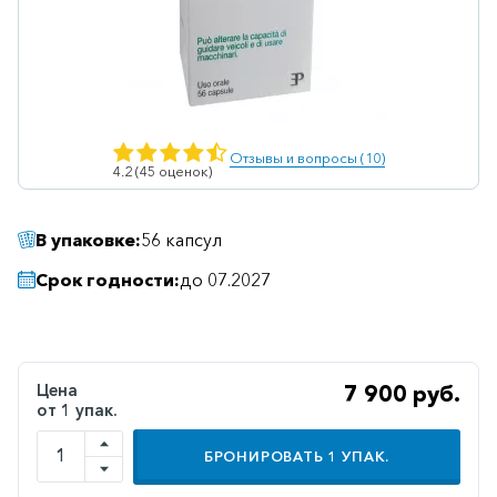
Ветеринарные
Витаминные
Гематологические
Гепатит
Отзывы и вопросы (10)
4.2 (45 оценок)
Гепатопротекторы
Гинекология
В упаковке:
56 капсул
Гомеопатические
Срок годности:
до 07.2027
Гормональные
Дерматологические
Диабетические
Цена
7 900 руб.
от 1 упак.
Желудочно-
кишечные
БРОНИРОВАТЬ
1
УПАК.
Иммунодепрессанты