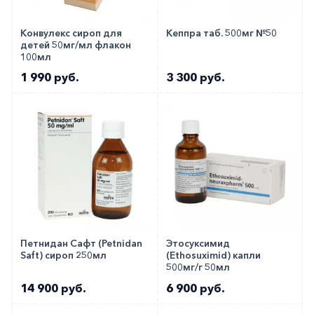
Конвулекс сироп для
Кеппра таб. 500мг №50
детей 50мг/мл флакон
100мл
1 990 руб.
3 300 руб.
Петнидан Сафт (Petnidan
Этосуксимид
Saft) сироп 250мл
(Ethosuximid) капли
500мг/г 50мл
14 900 руб.
6 900 руб.