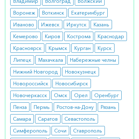
Владимир
Волгоград
Волжский
Воронеж
Воткинск
Екатеринбург
Иваново
Ижевск
Иркутск
Казань
Кемерово
Киров
Кострома
Краснодар
Красноярск
Крымск
Курган
Курск
Липецк
Махачкала
Набережные челны
Нижний Новгород
Новокузнецк
Новороссийск
Новосибирск
Новочеркасск
Омск
Орел
Оренбург
Пенза
Пермь
Ростов-на-Дону
Рязань
Самара
Саратов
Севастополь
Симферополь
Сочи
Ставрополь