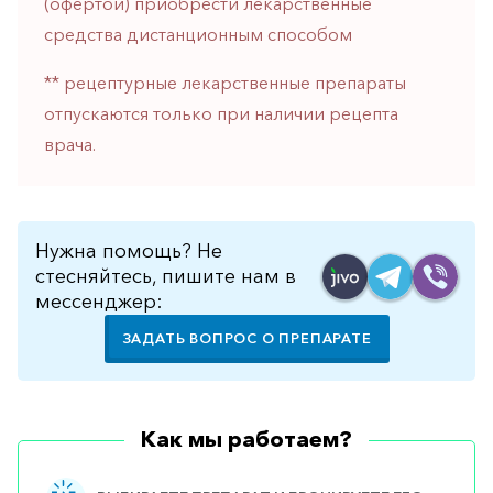
(офертой) приобрести лекарственные
горло-
средства дистанционным способом
нос
Хирургия
** рецептурные лекарственные препараты
отпускаются только при наличии рецепта
Щитовидная
железа
врача.
Нужна помощь? Не
стесняйтесь, пишите нам в
мессенджер:
ЗАДАТЬ ВОПРОС О ПРЕПАРАТЕ
Как мы работаем?