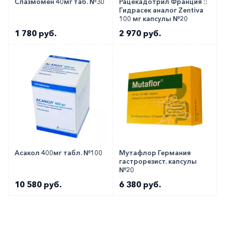
Спазмомен 40мг таб. №30
Рацекадотрил Франция ::
Гидрасек аналог Zentiva
100 мг капсулы №20
1 780 руб.
2 970 руб.
Асакол 400мг табл. №100
Мутафлор Германия
гастрорезист. капсулы
№20
10 580 руб.
6 380 руб.