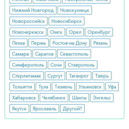
Нижний Новгород
Новокузнецк
Новороссийск
Новосибирск
Новочеркасск
Омск
Орел
Оренбург
Пенза
Пермь
Ростов-на-Дону
Рязань
Самара
Саратов
Севастополь
Симферополь
Сочи
Ставрополь
Стерлитамак
Сургут
Таганрог
Тверь
Тольятти
Тула
Тюмень
Ульяновск
Уфа
Хабаровск
Челябинск
Шахты
Энгельс
Якутск
Ярославль
Другой?