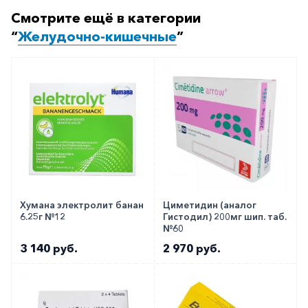
Смотрите ещё в категории
“
Желудочно-кишечные
”
Хумана электролит банан
Циметидин (аналог
6.25г №12
Гистодил) 200мг шип. таб.
№60
3 140 руб.
2 970 руб.