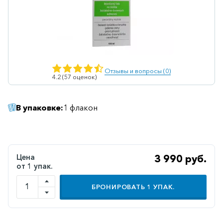
Ветеринарные
Витаминные
Гематологические
Гепатит
Отзывы и вопросы (0)
4.2 (57 оценок)
Гепатопротекторы
Гинекология
В упаковке:
1 флакон
Гомеопатические
Гормональные
Дерматологические
Цена
3 990 руб.
от 1 упак.
Диабетические
БРОНИРОВАТЬ
1
УПАК.
Желудочно-
кишечные
Иммунодепрессанты