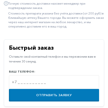
Точную стоимость доставки назовет менеджер при
Иммуностимуляторы
подтверждении заказа.
Стоимость препарата указана без учёта доставки (от 200 руб) в
Климактерические
ближайшую аптеку Вашего города. Вы можете оформить заказ
через наш интернет магазин на любое лекарство, и мы
Метаболизм
оперативно доставим его в ваш город.
Минеральный
обмен
Наружные
Быстрый заказ
средства
Оставьте свой контактный телефон и мы перезвоним вам в
Неврологические
течение 30 секунд.
Остеопороз
ВАШ ТЕЛЕФОН:
Офтальмология
Паркинсон
Противоаллергические
ОТПРАВИТЬ ЗАЯВКУ
Противовирусные