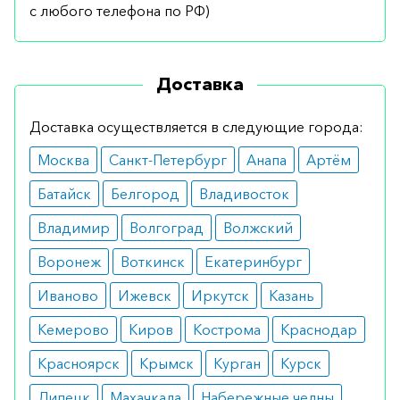
с любого телефона по РФ)
Доставка
Доставка осуществляется в следующие города:
Москва
Санкт-Петербург
Анапа
Артём
Батайск
Белгород
Владивосток
Владимир
Волгоград
Волжский
Воронеж
Воткинск
Екатеринбург
Иваново
Ижевск
Иркутск
Казань
Кемерово
Киров
Кострома
Краснодар
Красноярск
Крымск
Курган
Курск
Липецк
Махачкала
Набережные челны