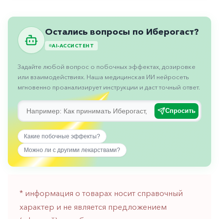
Противовоспалительные
Противогрибковые
Остались вопросы по Иберогаст?
Противоопухолевые
AI-АССИСТЕНТ
Противоподагрические
Задайте любой вопрос о побочных эффектах, дозировке
Противорвотные
или взаимодействиях. Наша медицинская ИИ нейросеть
мгновенно проанализирует инструкции и даст точный ответ.
Противоэпилептические
Прочее
Спросить
Пульмонология
Какие побочные эффекты?
Сердечные
Можно ли с другими лекарствами?
Сосудистые
Тромбозы
* информация о товарах носит справочный
Урология
характер и не является предложением
Ухо-