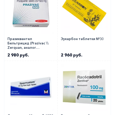
Празиквантел
Эукарбон таблетки №30
Бильтрицид (Prazivac \\
Zerquan, аналог
Дистоцид, Цистицид)
2 980 руб.
2 960 руб.
табл. 600мг №8