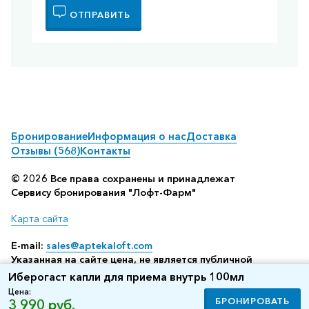
ОТПРАВИТЬ
Бронирование
Информация о нас
Доставка
Отзывы (568)
Контакты
© 2026 Все права сохранены и принадлежат
Сервису бронирования "Лофт-Фарм"
Карта сайта
E-mail:
sales@aptekaloft.com
Указанная на сайте цена, не является публичной
офертой, а всего лишь отображает среднюю стоимость
Иберогаст капли для приема внутрь 100мл
посредством бронирования в аптеке (по данным нашего
Цена:
сервиса резервирования)
БРОНИРОВАТЬ
3 990 руб.