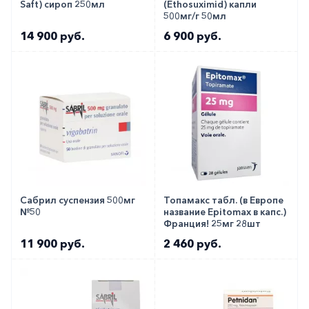
Saft) сироп 250мл
(Ethosuximid) капли
500мг/г 50мл
14 900 руб.
6 900 руб.
Сабрил суспензия 500мг
Топамакс табл. (в Европе
№50
название Epitomax в капс.)
Франция! 25мг 28шт
11 900 руб.
2 460 руб.