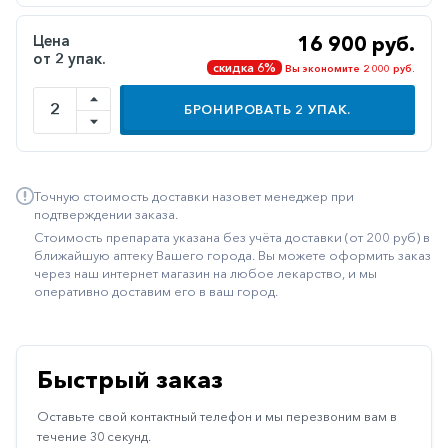
Иммуностимуляторы
Цена
16 900 руб.
от 2 упак.
Климактерические
скидка 6%
Вы экономите 2 000 руб.
Метаболизм
БРОНИРОВАТЬ
2
УПАК.
Минеральный
обмен
Наружные
Точную стоимость доставки назовет менеджер при
средства
подтверждении заказа.
Стоимость препарата указана без учёта доставки (от 200 руб) в
Неврологические
ближайшую аптеку Вашего города. Вы можете оформить заказ
через наш интернет магазин на любое лекарство, и мы
Остеопороз
оперативно доставим его в ваш город.
Офтальмология
Паркинсон
Быстрый заказ
Противоаллергические
Оставьте свой контактный телефон и мы перезвоним вам в
Противовирусные
течение 30 секунд.