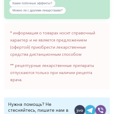
горло-
Какие побочные эффекты?
нос
Можно ли с другими лекарствами?
Хирургия
Щитовидная
железа
* информация о товарах носит справочный
характер и не является предложением
(офертой) приобрести лекарственные
средства дистанционным способом
** рецептурные лекарственные препараты
отпускаются только при наличии рецепта
врача.
Нужна помощь? Не
стесняйтесь, пишите нам в