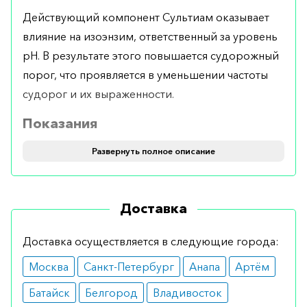
Действующий компонент Сультиам оказывает
влияние на изоэнзим, ответственный за уровень
pH. В результате этого повышается судорожный
порог, что проявляется в уменьшении частоты
судорог и их выраженности.
Показания
Развернуть полное описание
Назначается пациентам с эпилепсией в анамнезе,
при выраженных пароксизмах, при синдромах
Веста и Ландау-Клеффнера. Основным
Доставка
показанием является доброкачественная
парциальная эпилепсия.
Доставка осуществляется в следующие города:
Противопоказания
Москва
Санкт-Петербург
Анапа
Артём
Используется у большого количества больных с
Батайск
Белгород
Владивосток