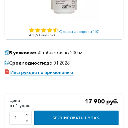
Ветеринарные
Витаминные
Гематологические
Отзывы и вопросы (10)
4.1 (53 оценок)
Гепатит
Гепатопротекторы
В упаковке:
50 таблеток по 200 мг
Гинекология
Срок годности:
до 01.2028
Гомеопатические
Инструкция по применению
Гормональные
Дерматологические
Диабетические
Цена
17 900 руб.
от 1 упак.
Желудочно-
кишечные
БРОНИРОВАТЬ
1
УПАК.
Иммунодепрессанты