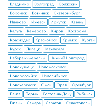
эпилепсией, в то же время нельзя применяться у
Владимир
Волгоград
Волжский
детей до трех лет, а также у пациентов с
Воронеж
Воткинск
Екатеринбург
признаками непереносимости составляющих.
Иваново
Ижевск
Иркутск
Казань
Побочные эффекты
Калуга
Кемерово
Киров
Кострома
Практика показала, что средство отлично
Краснодар
Красноярск
Крымск
Курган
переносится. В некоторых случаях отмечается
сонливость и нервозность. Любые
Курск
Липецк
Махачкала
дискомфортные ощущения устраняются путем
Набережные челны
Нижний Новгород
коррекции дозировки.
Новокузнецк
Новомосковск
Режим дозирования
Новороссийск
Новосибирск
Дозировка рассчитается исходя из веса
Новочеркасск
Омск
Орел
Оренбург
пациента. В среднем она составляет 5 мг/кг.
Пенза
Пермь
Ростов-на-Дону
Рыбинск
Особые указания
Рязань
Самара
Саратов
Севастополь